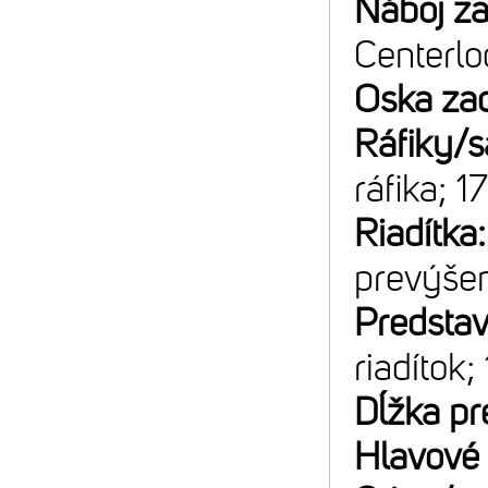
Náboj z
Centerlo
Oska za
Ráfiky/s
ráfika; 
Riadítka
prevýše
Predsta
riadítok;
Dĺžka pr
Hlavové 