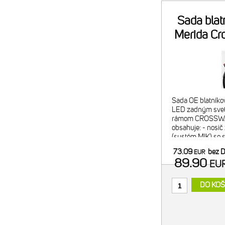
Sada blat
Merida Cr
E
Sada OE blatníkov
LED zadným svetl
rámom CROSSWAY
obsahuje: - nosič z
(systém MIK) so 
nosnosť 25 kg, I
73.09
bez 
EUR
blatník z odolného
89.90
EU
DO KOŠ