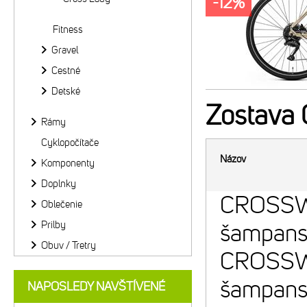
-12%
Fitness
Gravel
Cestné
Detské
Zostava
Rámy
Cyklopočítače
Názov
Komponenty
Doplnky
CROSSW
Oblečenie
Prilby
šampans
Obuv / Tretry
CROSSW
šampans
NAPOSLEDY NAVŠTÍVENÉ