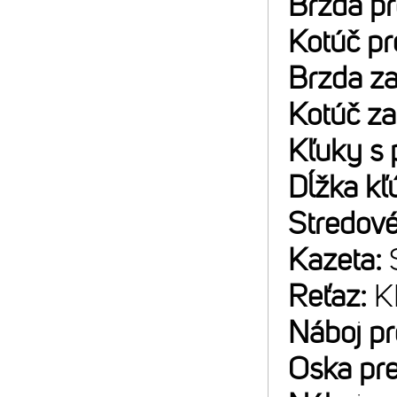
Brzda p
Kotúč p
Brzda z
Kotúč z
Kľuky s 
Dĺžka kľ
Stredové
Kazeta:
Reťaz:
K
Náboj p
Oska pr