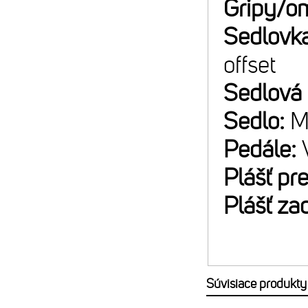
Gripy/o
Sedlovk
offset
Sedlová
Sedlo:
M
Pedále:
Plášť pr
Plášť za
Súvisiace produkty