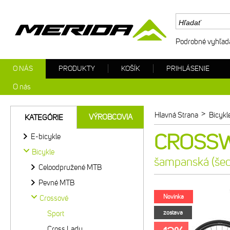
Podrobné vyhľad
O NÁS
PRODUKTY
KOŠÍK
PRIHLÁSENIE
O nás
>
Hlavná Strana
Bicykl
VÝROBCOVIA
KATEGÓRIE
CROSSWA
E-bicykle
Bicykle
šampanská (šed
Celoodpružené MTB
Pevné MTB
Novinka
Crossové
Sport
zostava
Cross Lady