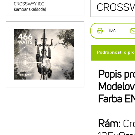
CROSSWAY 100
CROSSWA
šampanská(šedá)
Tlač
Podrobnosti o pr
Popis pr
Modelov
Farba E
Rám:
Cr