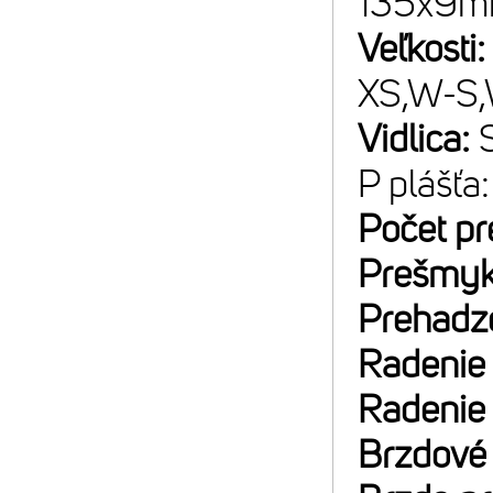
135x9mm
Veľkosti
XS,W-S
Vidlica:
P plášť
Počet p
Prešmyk
Prehadz
Radenie
Radenie
Brzdové