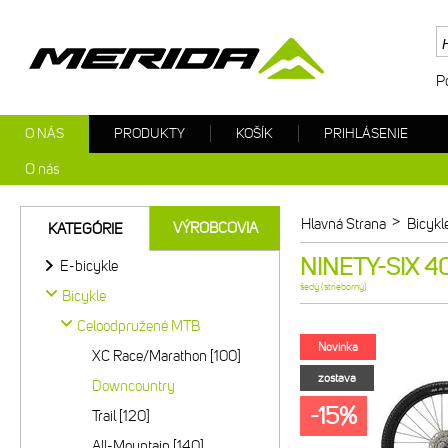
P
O NÁS
PRODUKTY
KOŠÍK
PRIHLÁSENIE
O nás
>
Hlavná Strana
Bicykl
VÝROBCOVIA
KATEGÓRIE
NINETY-SIX 40
E-bicykle
šedý (strieborný)
Bicykle
Celoodpružené MTB
Novinka
XC Race/Marathon [100]
zostava
Downcountry
-15%
Trail [120]
All-Mountain [140]