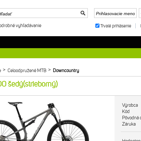
odrobné vyhľadávanie
Trvalé prihlásenie
>
>
e
Celoodpružené MTB
Downcountry
0 šedý(strieborný)
Výrobca
Kód
Pôvodná 
Záruka