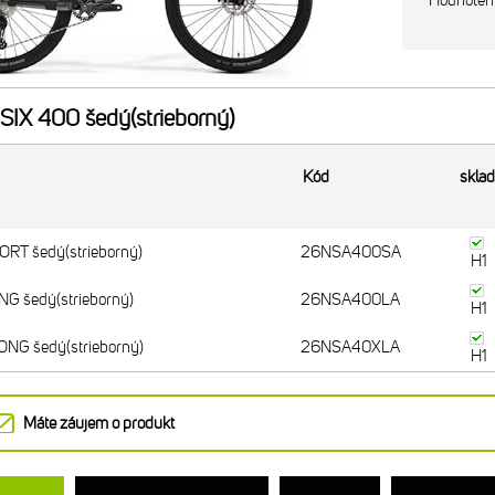
Hodnoten
IX 400 šedý(strieborný)
Kód
skla
RT šedý(strieborný)
26NSA400SA
H1
G šedý(strieborný)
26NSA400LA
H1
NG šedý(strieborný)
26NSA40XLA
H1
Máte záujem o produkt