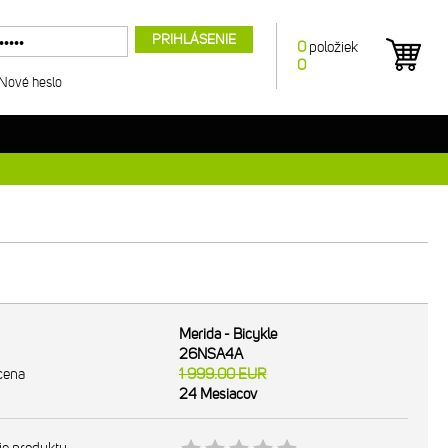
PRIHLÁSENIE
0
položiek
0
Nové heslo
Merida - Bicykle
26NSA4A
cena
1 999.00
EUR
24 Mesiacov