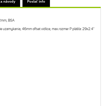
 a návody
Poslať info
x12mm; BSA
e uzamykania; 46mm offset vidlice; max.rozmer P plášťa: 29x2.4"