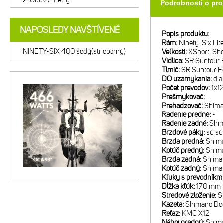
Obuv / Tretry
Podrobnosti o pr
NAPOSLEDY NAVŠTÍVENÉ
Popis produktu:
Rám:
Ninety-Six Li
NINETY-SIX 400 šedý(strieborný)
Veľkosti:
XShort-Sh
Vidlica:
SR Suntour R
Tlmič:
SR Suntour E
DO uzamykania:
dia
Počet prevodov:
1x1
Prešmykovač:
-
Prehadzovač:
Shima
Radenie predné:
-
Radenie zadné:
Shi
Brzdové páky:
sú sú
Brzda predná:
Shim
Kotúč predný:
Shim
Brzda zadná:
Shima
Kotúč zadný:
Shima
Kľuky s prevodníkm
Dĺžka kľúk:
170 mm p
Stredové zloženie:
S
Kazeta:
Shimano Deo
Reťaz:
KMC X12
Náboj predný:
Shima