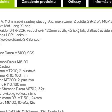
odukte
Zaradenie produktu
Odkazy
Informácie
te V; 110mm zdvih zadnej stavby; Alu; max.rozmer Z plášťa: 29x2.5"; 148
ort-Mid-Long-XLong
aidon34 R-2CR; vzduchová; 120mm zdvih; kónický krk; diaľkové ovládani
dge LOR; Lockout
ľkové ovládanie SR Suntour
2
no Deore M6100; SGS
mano Deore M6100
časťou
ano MT200; 2-piestová
ano RT10; 180 mm
no MT200; 2-piestová
no RT10; 180 mm
i:
Shimano Deore MT512; 32z
re všetky veľkosti rámu
himano BB-MT-501; 24mm
re M6100; 10-51z; 12s
no TC500-B; 110x15mm; 32d; Centerlock