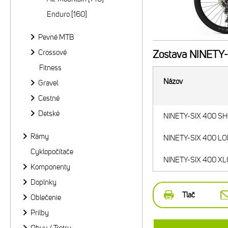
Enduro [160]
Pevné MTB
Crossové
Zostava
NINETY-S
Fitness
Názov
Gravel
Cestné
Detské
NINETY-SIX 400 SHO
Rámy
NINETY-SIX 400 LON
Cyklopočítače
NINETY-SIX 400 XLO
Komponenty
Doplnky
Tlač
Oblečenie
Prilby