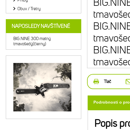
BIG.NIN
Prilby
Obuv / Tretry
tmavošed
BIG.NIN
NAPOSLEDY NAVŠTÍVENÉ
tmavošed
BIG.NINE 300 matný
tmavošedý(čierny)
BIG.NIN
tmavošed
Tlač
Podrobnosti o pr
Popis pr