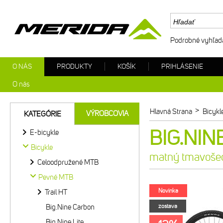
Podrobné vyhľad
O NÁS
PRODUKTY
KOŠÍK
PRIHLÁSENIE
O nás
>
Hlavná Strana
Bicykl
VÝROBCOVIA
KATEGÓRIE
BIG.NIN
E-bicykle
Bicykle
matný tmavošed
Celoodpružené MTB
Pevné MTB
Novinka
Trail HT
Big.Nine Carbon
zostava
Big.Nine Lite