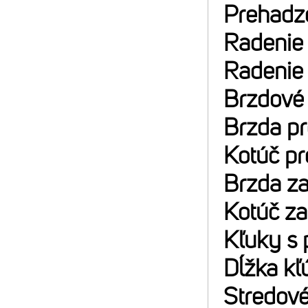
Prehadz
Radenie
Radenie
Brzdové
Brzda p
Kotúč p
Brzda z
Kotúč z
Kľuky s 
Dĺžka kľ
Stredové