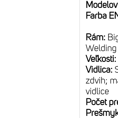
Modelov
Farba E
Rám:
Bi
Welding
Veľkosti
Vidlica:
zdvih; m
vidlice
Počet p
Prešmyk