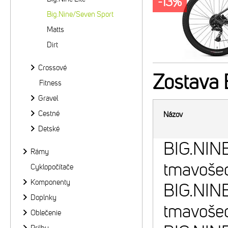
-13%
Big.Nine/Seven Sport
Matts
Dirt
Crossové
Zostava
Fitness
Gravel
Cestné
Názov
Detské
BIG.NIN
Rámy
tmavošed
Cyklopočítače
Komponenty
BIG.NIN
Doplnky
tmavošed
Oblečenie