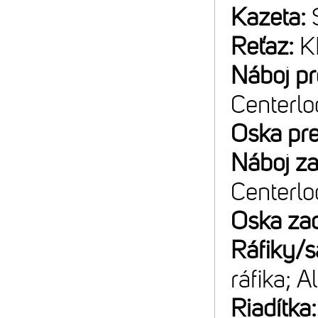
Kazeta:
Reťaz:
K
Náboj p
Centerlo
Oska pr
Náboj z
Centerlo
Oska za
Ráfiky/s
ráfika; 
Riadítka