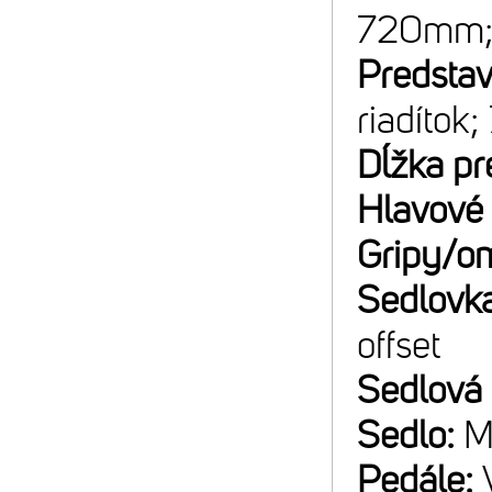
720mm;
Predsta
riadítok;
Dĺžka pr
Hlavové 
Gripy/o
Sedlovk
offset
Sedlová
Sedlo:
M
Pedále: