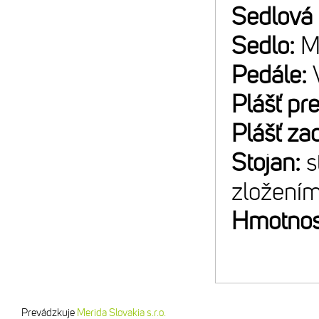
Sedlová
Sedlo:
M
Pedále:
Plášť pr
Plášť za
Stojan:
s
zložení
Hmotnos
Prevádzkuje
Merida Slovakia s.r.o.