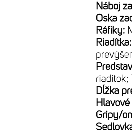
Náboj z
Oska za
Ráfiky:
M
Riadítka
prevýše
Predsta
riadítok;
Dĺžka pr
Hlavové 
Gripy/o
Sedlovk