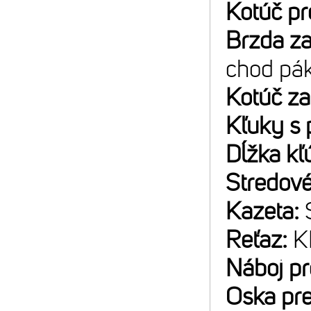
Kotúč p
Brzda z
chod pá
Kotúč z
Kľuky s 
Dĺžka kľ
Stredové
Kazeta:
Reťaz:
K
Náboj p
Oska pr