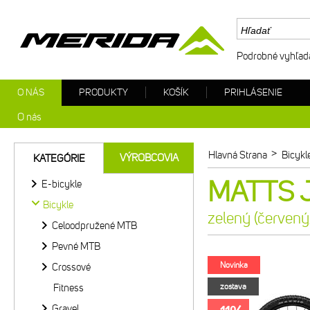
Podrobné vyhľad
O NÁS
PRODUKTY
KOŠÍK
PRIHLÁSENIE
O nás
>
Hlavná Strana
Bicykl
VÝROBCOVIA
KATEGÓRIE
MATTS J.
E-bicykle
Bicykle
zelený (červený
Celoodpružené MTB
Pevné MTB
Novinka
Crossové
Fitness
zostava
Gravel