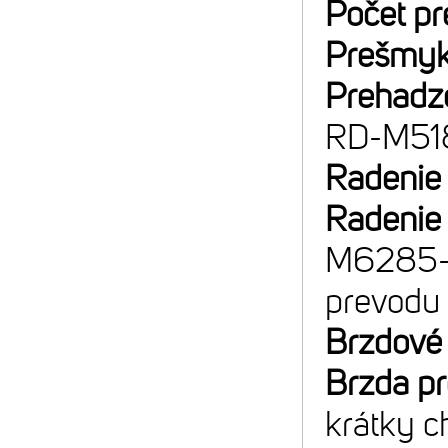
Počet p
Prešmyk
Prehadz
RD-M51
Radenie
Radenie
M6285-ER
prevodu
Brzdové
Brzda p
krátky c