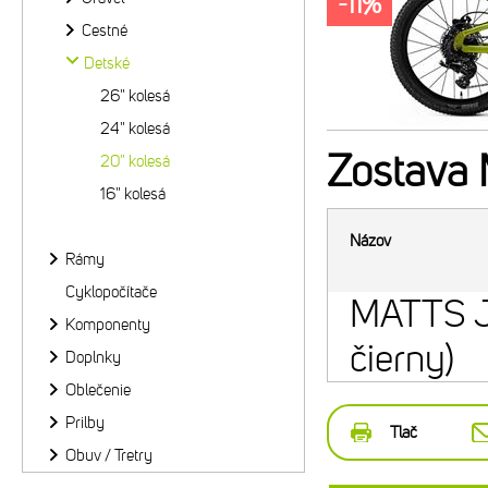
-11%
Cestné
Detské
26" kolesá
24" kolesá
Zostava
20" kolesá
16" kolesá
Názov
Rámy
Cyklopočítače
MATTS J
Komponenty
čierny)
Doplnky
Oblečenie
Prilby
Tlač
Obuv / Tretry