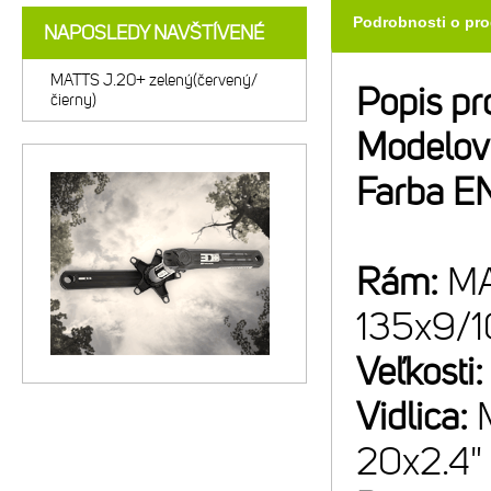
Podrobnosti o pr
NAPOSLEDY NAVŠTÍVENÉ
MATTS J.20+ zelený(červený/
Popis pr
čierny)
Modelov
Farba E
Rám:
MA
135x9/
Veľkosti
Vidlica:
20x2.4"