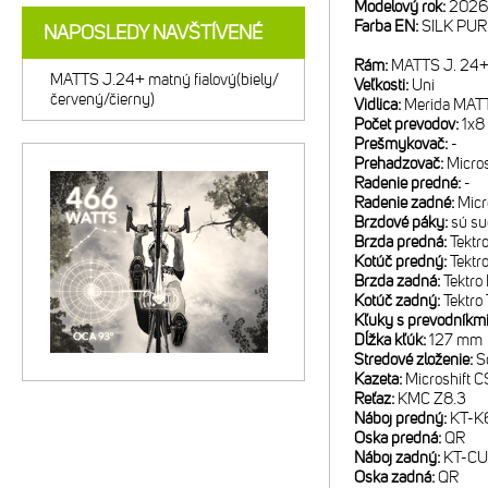
Modelový rok:
2026
Farba EN:
SILK PU
NAPOSLEDY NAVŠTÍVENÉ
Rám:
MATTS J. 24+;
MATTS J.24+ matný fialový(biely/
Veľkosti:
Uni
červený/čierny)
Vidlica:
Merida MATT
Počet prevodov:
1x8
Prešmykovač:
-
Prehadzovač:
Micro
Radenie predné:
-
Radenie zadné:
Micr
Brzdové páky:
sú su
Brzda predná:
Tektr
Kotúč predný:
Tekt
Brzda zadná:
Tektro
Kotúč zadný:
Tektr
Kľuky s prevodníkm
Dĺžka kľúk:
127 mm
Stredové zloženie:
S
Kazeta:
Microshift 
Reťaz:
KMC Z8.3
Náboj predný:
KT-K
Oska predná:
QR
Náboj zadný:
KT-CU
Oska zadná:
QR