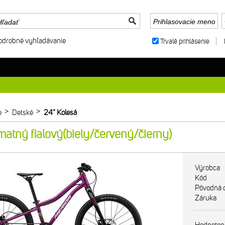
odrobné vyhľadávanie
Trvalé prihlásenie
>
>
e
Detské
24" Kolesá
tný fialový(biely/červený/čierny)
Výrobca
Kód
Pôvodná 
Záruka