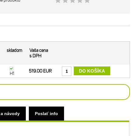
ie produktu
skladom
Vaša cena
s DPH
519.00 EUR
H1
 a návody
Poslať info