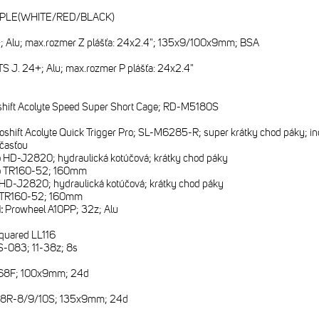
RPLE(WHITE/RED/BLACK)
 Alu; max.rozmer Z plášťa: 24x2.4"; 135x9/100x9mm; BSA
S J. 24+; Alu; max.rozmer P plášťa: 24x2.4"
shift Acolyte Speed Super Short Cage; RD-M5180S
oshift Acolyte Quick Trigger Pro; SL-M6285-R; super krátky chod páky; i
časťou
o HD-J2820; hydraulická kotúčová; krátky chod páky
ro TR160-52; 160mm
 HD-J2820; hydraulická kotúčová; krátky chod páky
o TR160-52; 160mm
i:
Prowheel A10PP; 32z; Alu
quared LL116
CS-083; 11-38z; 8s
68F; 100x9mm; 24d
8R-8/9/10S; 135x9mm; 24d