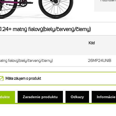
Hodnoten
24+ matný fialový(biely/červený/čierny)
Kód
ný fialový(biely/červený/čierny)
26MP24UNIB
Máte záujem o produkt
odukte
Zaradenie produktu
Odkazy
Informácie