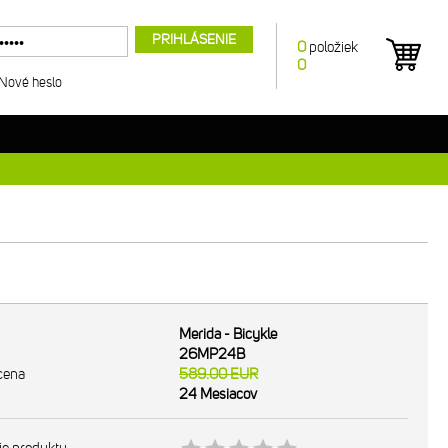
PRIHLÁSENIE
0
položiek
0
Nové heslo
Merida - Bicykle
26MP24B
cena
589.00
EUR
24 Mesiacov