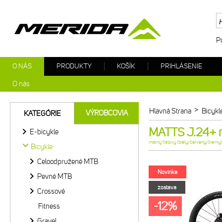
P
O NÁS
PRODUKTY
KOŠÍK
PRIHLÁSENIE
O nás
>
Hlavná Strana
Bicykl
VÝROBCOVIA
KATEGÓRIE
MATTS J.24+ ma
E-bicykle
matný fialový (biely/červený/čierny)
Bicykle
Celoodpružené MTB
Novinka
Pevné MTB
zostava
Crossové
-12%
Fitness
Gravel