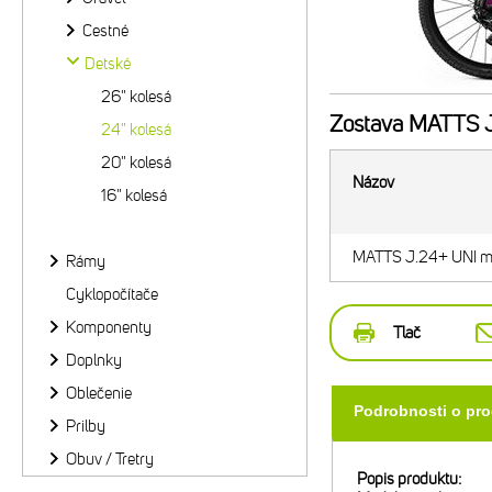
Cestné
Detské
26" kolesá
Zostava
MATTS J.
24" kolesá
20" kolesá
Názov
16" kolesá
MATTS J.24+ UNI mat
Rámy
Cyklopočítače
Komponenty
Tlač
Doplnky
Oblečenie
Podrobnosti o pr
Prilby
Obuv / Tretry
Popis produktu: