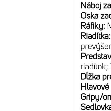
Náboj z
Oska za
Ráfiky:
M
Riadítka
prevýše
Predsta
riadítok;
Dĺžka pr
Hlavové 
Gripy/o
Sedlovk