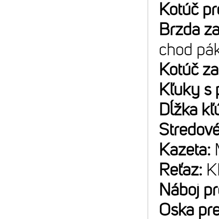
Kotúč p
Brzda z
chod pá
Kotúč z
Kľuky s 
Dĺžka kľ
Stredové
Kazeta:
Reťaz:
K
Náboj p
Oska pr