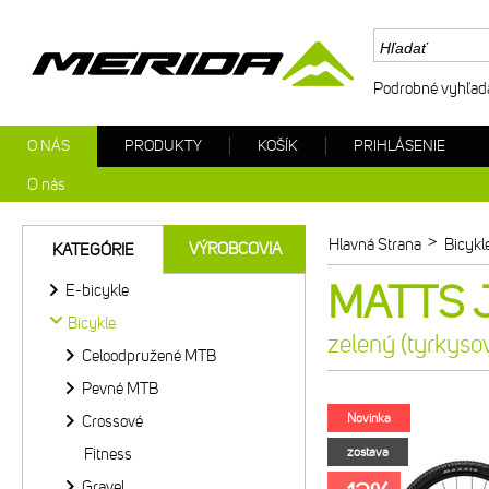
Podrobné vyhľad
O NÁS
PRODUKTY
KOŠÍK
PRIHLÁSENIE
O nás
>
Hlavná Strana
Bicykl
VÝROBCOVIA
KATEGÓRIE
MATTS J.
E-bicykle
Bicykle
zelený (tyrkyso
Celoodpružené MTB
Pevné MTB
Novinka
Crossové
Fitness
zostava
Gravel