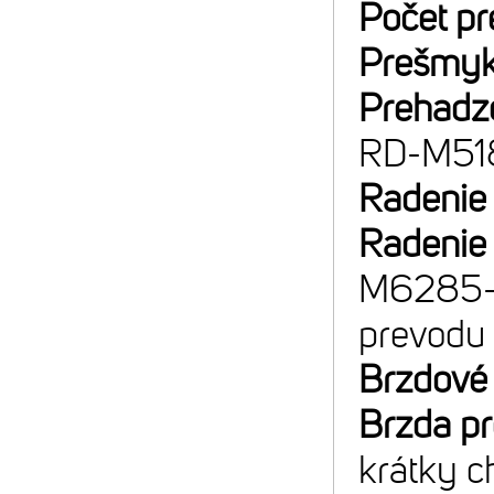
Počet p
Prešmyk
Prehadz
RD-M51
Radenie
Radenie
M6285-R;
prevodu
Brzdové
Brzda p
krátky c