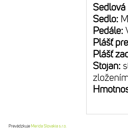
Sedlová
Sedlo:
M
Pedále:
Plášť pr
Plášť za
Stojan:
s
zložení
Hmotnos
Prevádzkuje
Merida Slovakia s.r.o.