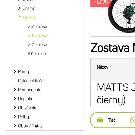
-12%
Cestné
Detské
26" kolesá
24" kolesá
Zostava
20" kolesá
16" kolesá
Názov
Rámy
Cyklopočítače
MATTS J
Komponenty
čierny)
Doplnky
Oblečenie
Prilby
Tlač
Obuv / Tretry