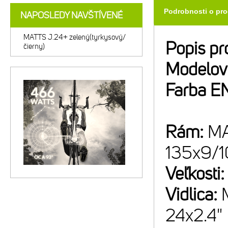
Podrobnosti o pr
NAPOSLEDY NAVŠTÍVENÉ
MATTS J.24+ zelený(tyrkysový/
Popis pr
čierny)
Modelov
Farba E
Rám:
MA
135x9/
Veľkosti
Vidlica:
24x2.4"