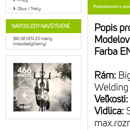
Prilby
Podrobnosti o pr
Obuv / Tretry
Popis pr
NAPOSLEDY NAVŠTÍVENÉ
Modelov
BIG.SEVEN 20 matný
tmavošedý(čierny)
Farba E
Rám:
Bi
Welding
Veľkosti
Vidlica:
max.rozm