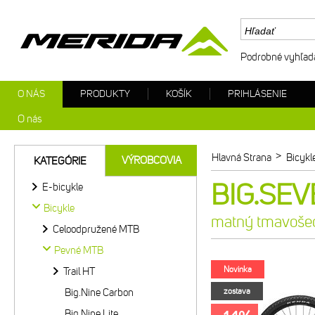
Podrobné vyhľad
O NÁS
PRODUKTY
KOŠÍK
PRIHLÁSENIE
O nás
>
Hlavná Strana
Bicykl
VÝROBCOVIA
KATEGÓRIE
BIG.SEV
E-bicykle
Bicykle
matný tmavošed
Celoodpružené MTB
Pevné MTB
Novinka
Trail HT
Big.Nine Carbon
zostava
Big.Nine Lite