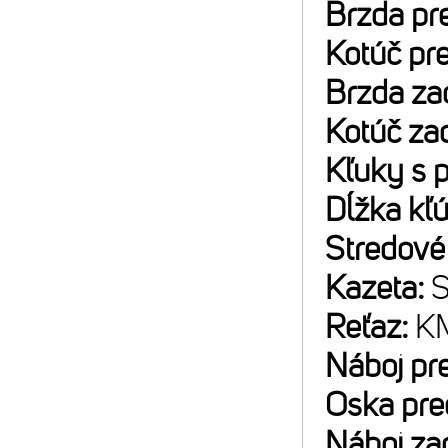
Brzda pr
Kotúč pr
Brzda za
Kotúč za
Kľuky s 
Dĺžka kľ
Stredové
Kazeta:
S
Reťaz:
KM
Náboj pr
Oska pre
Náboj za