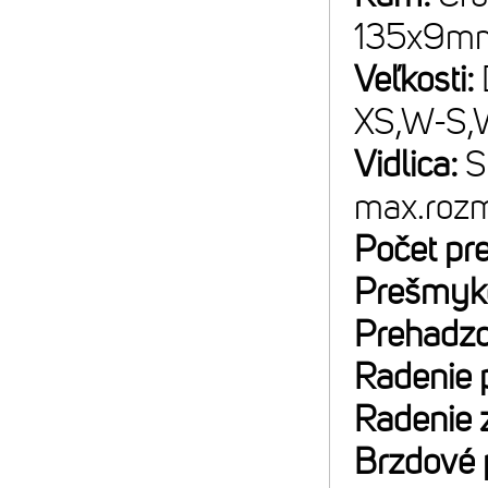
135x9mm;
Veľkosti:
XS,W-S,
Vidlica:
S
max.rozm
Počet pr
Prešmyk
Prehadz
Radenie 
Radenie 
Brzdové 