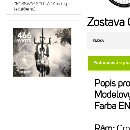
CROSSWAY 300 LADY matný
šedý(čierny)
Zostava
Názov
Podrobnosti o pr
Popis pr
Modelový
Farba E
Rám:
Cro