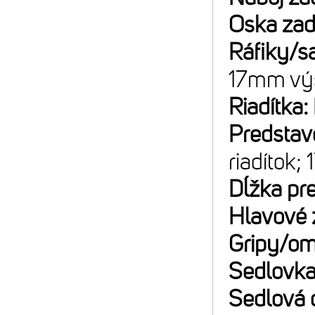
Oska za
Ráfiky/sa
17mm výš
Riadítka:
Predstav
riadítok; 
Dĺžka pr
Hlavové 
Gripy/om
Sedlovk
Sedlová 