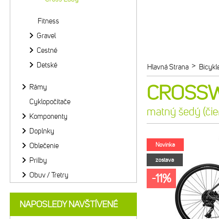
Fitness
Gravel
Cestné
Detské
>
Hlavná Strana
Bicykl
CROSSWA
Rámy
Cyklopočítače
matný šedý (čie
Komponenty
Doplnky
Oblečenie
Novinka
Prilby
zostava
Obuv / Tretry
-11%
NAPOSLEDY NAVŠTÍVENÉ