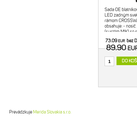
Sada OE blatníkov
LED zadným svetl
rámom CROSSWAY
obsahuje: - nosič z
(systém MIK) so 
nosnosť 25 kg, I
73.09
bez 
EUR
blatník z odolného
89.90
EU
DO KOŠ
Prevádzkuje
Merida Slovakia s.r.o.