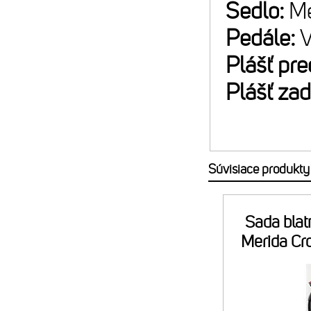
Sedlo:
Me
Pedále:
Plášť pr
Plášť za
Súvisiace produkty
Sada blat
Merida Cr
E