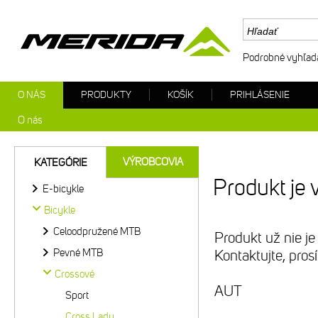
Podrobné vyhľad
O NÁS
PRODUKTY
KOŠÍK
PRIHLÁSENIE
O nás
VÝROBCOVIA
KATEGÓRIE
Produkt je 
E-bicykle
Bicykle
Celoodpružené MTB
Produkt už nie je
Pevné MTB
Kontaktujte, pro
Crossové
AUT
Sport
Cross Lady