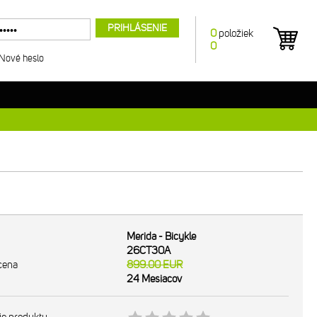
PRIHLÁSENIE
0
položiek
0
Nové heslo
Merida - Bicykle
26CT30A
cena
899.00
EUR
24 Mesiacov