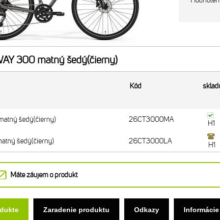
Hodnoten
Y 300 matný šedý(čierny)
Kód
skla
tný šedý(čierny)
26CT3000MA
H1
tný šedý(čierny)
26CT3000LA
H1
Máte záujem o produkt
odukte
Zaradenie produktu
Odkazy
Informácie