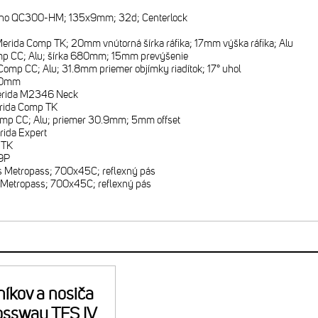
no QC300-HM; 135x9mm; 32d; Centerlock
erida Comp TK; 20mm vnútorná šírka ráfika; 17mm výška ráfika; Alu
p CC; Alu; šírka 680mm; 15mm prevýšenie
Comp CC; Alu; 31.8mm priemer objímky riadítok; 17° uhol
0mm
rida M2346 Neck
rida Comp TK
mp CC; Alu; priemer 30.9mm; 5mm offset
rida Expert
 TK
9P
 Metropass; 700x45C; reflexný pás
 Metropass; 700x45C; reflexný pás
níkov a nosiča
ossway TFS IV