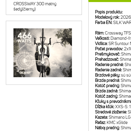
CROSSWAY 300 matný
šedý(čierny)
Popis produktu:
Modelový rok:
2026
Farba EN:
SILK WA
Rám:
Crossway TFS 
Veľkosti:
Diamond-f
Vidlica:
SR Suntour 
Počet prevodov:
2x1
Prešmykovač:
Shim
Prehadzovač:
Shima
Radenie predné:
Sh
Radenie zadné:
Shi
Brzdové páky:
sú sú
Brzda predná:
Shim
Kotúč predný:
Shim
Brzda zadná:
Shima
Kotúč zadný:
Shima
Kľuky s prevodníkm
Dĺžka kľúk:
XXS-S: 
Stredové zloženie:
S
Kazeta:
Shimano LG3
Reťaz:
KMC xGlide
Náboj predný:
Shim