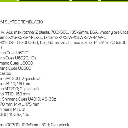
RM SLATE GREY(BLACK)
IV; Alu; max.rozmer Z plášťa: 700x50C; 135x9mm; BSA; vhodný pre Cro
rame:XXS-XS-S-M-L-XL; L-frame:-XXS,W-XS,W-S,W-M,W-L
NX1-DS-LO-700C-63; Coil; 63mm zdvih; max.rozmer P plášťa: 700x50C
0
ano Cues U6010
no Cues U6020; 10s
imano Cues U6000
mano Cues U6000
časťou
ano MT200; 2-piestová
ano RT10; 160 mm
no MT200; 2-piestová
no RT10; 160 mm
i:
Shimano Cues U4010; 46-30z
170 mm, M-XL: 175 mm
himano MT501
00; 11-39z; 10s
ano QC300; 100x9mm; 32d; Centerlock