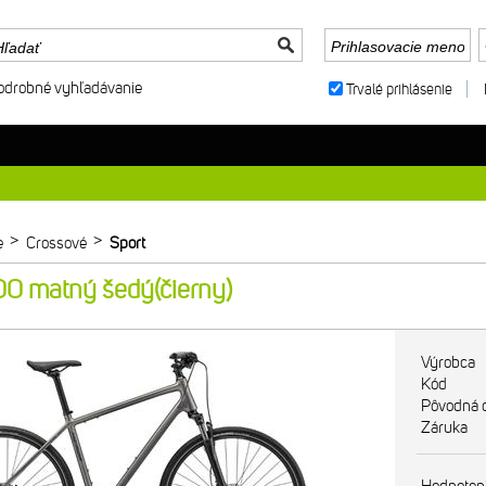
odrobné vyhľadávanie
Trvalé prihlásenie
>
>
e
Crossové
Sport
 matný šedý(čierny)
Výrobca
Kód
Pôvodná 
Záruka