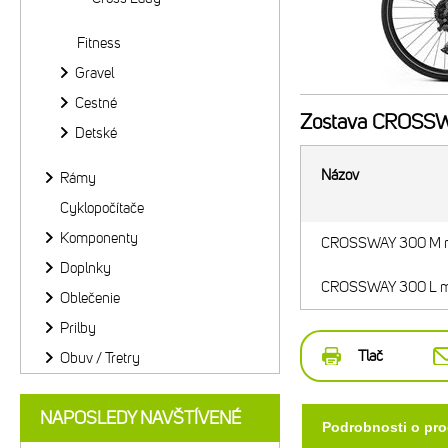
Fitness
Gravel
Cestné
Zostava
CROSSWA
Detské
Názov
Rámy
Cyklopočítače
Komponenty
CROSSWAY 300 M ma
Doplnky
CROSSWAY 300 L ma
Oblečenie
Prilby
Tlač
Obuv / Tretry
NAPOSLEDY NAVŠTÍVENÉ
Podrobnosti o pr