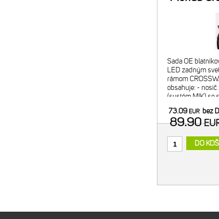
E
Sada OE blatníkov
LED zadným svetl
rámom CROSSWAY
obsahuje: - nosič z
(systém MIK) so 
nosnosť 25 kg, I
73.09
bez 
EUR
blatník z odolného
89.90
EU
DO KOŠ