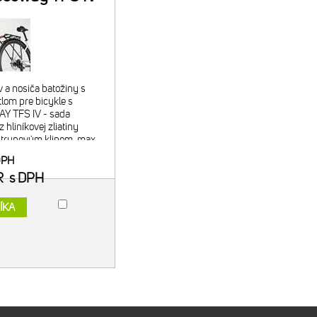
Q Kit
 a nosiča batožiny s
om pre bicykle s
 TFS IV - sada
 hliníkovej zliatiny
strunovým klipom, max.
SO11243 - predný
DPH
 plastu, vonkajš
R
s DPH
ÍKA