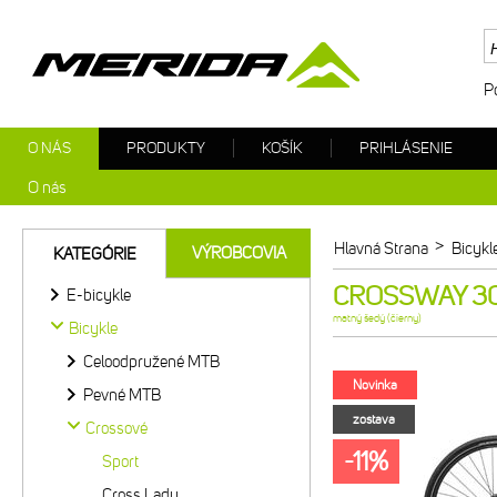
P
O NÁS
PRODUKTY
KOŠÍK
PRIHLÁSENIE
O nás
>
Hlavná Strana
Bicykl
VÝROBCOVIA
KATEGÓRIE
CROSSWAY 300
E-bicykle
matný šedý (čierny)
Bicykle
Celoodpružené MTB
Novinka
Pevné MTB
zostava
Crossové
-11%
Sport
Cross Lady