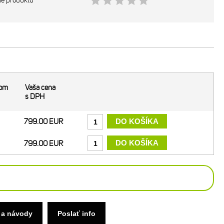
ie produktu
dom
Vaša cena
s DPH
799.00 EUR
799.00 EUR
 a návody
Poslať info