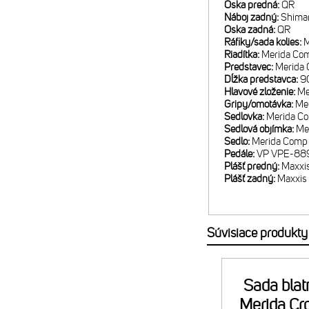
Oska predná:
QR
Náboj zadný:
Shima
Oska zadná:
QR
Ráfiky/sada kolies:
M
Riadítka:
Merida Com
Predstavec:
Merida 
Dĺžka predstavca:
9
Hlavové zloženie:
Me
Gripy/omotávka:
Me
Sedlovka:
Merida Co
Sedlová objímka:
Me
Sedlo:
Merida Comp
Pedále:
VP VPE-88
Plášť predný:
Maxxis
Plášť zadný:
Maxxis
Súvisiace produkty
Sada blat
Merida Cr