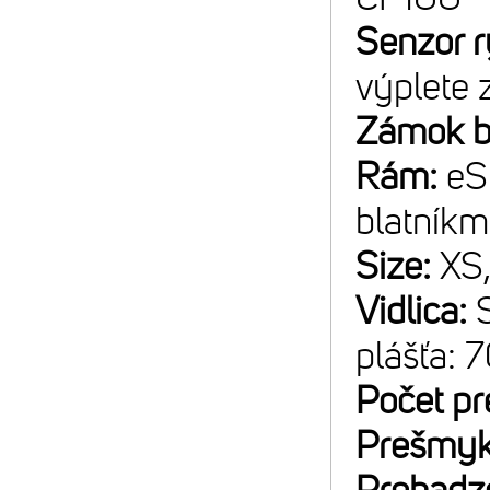
Senzor r
výplete 
Zámok b
Rám:
eS
blatníkm
Size:
XS
Vidlica:
plášťa:
Počet p
Prešmyk