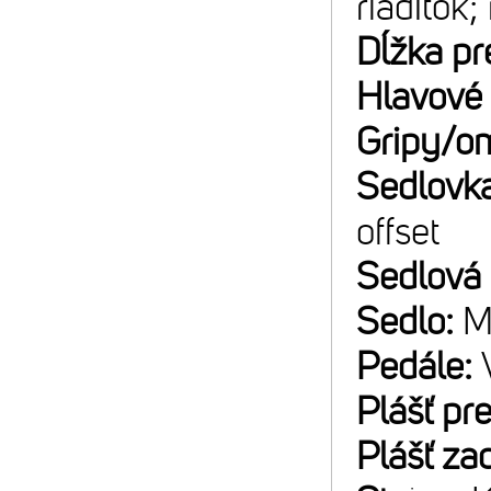
riadítok;
Dĺžka pr
Hlavové 
Gripy/o
Sedlovk
offset
Sedlová
Sedlo:
M
Pedále:
Plášť pr
Plášť za