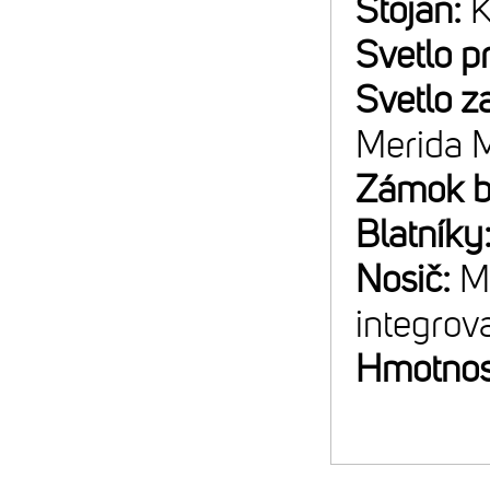
Stojan:
K
Svetlo p
Svetlo z
Merida M
Zámok b
Blatníky
Nosič:
M
integro
Hmotnos