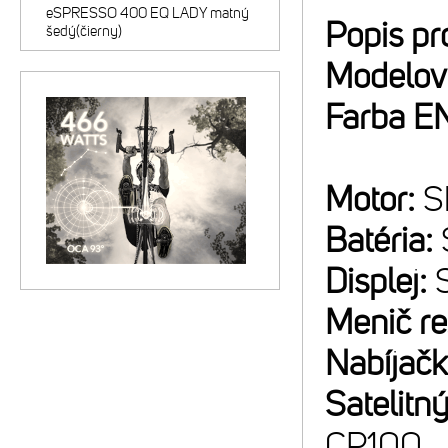
eSPRESSO 400 EQ LADY matný
Popis pr
šedý(čierny)
Modelov
Farba E
Motor:
S
Batéria:
Displej:
Menič r
Nabíjač
Satelitný
CP100