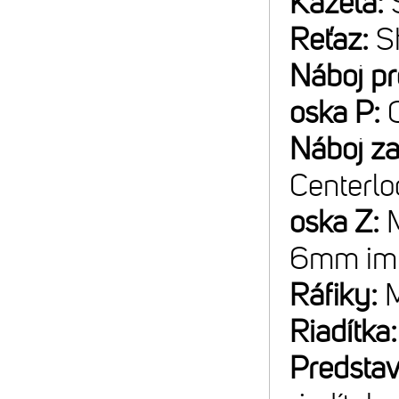
Kazeta:
Reťaz:
S
Náboj p
oska P:
Náboj z
Centerlo
oska Z:
6mm im
Ráfiky:
M
Riadítka
Predsta