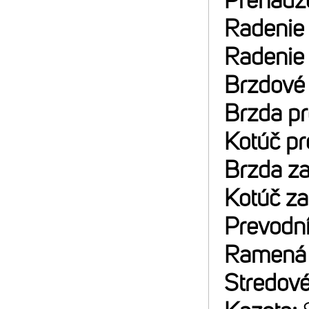
Prehadz
Radenie
Radenie
Brzdové
Brzda p
Kotúč p
Brzda z
Kotúč z
Prevodn
Ramená 
Stredové