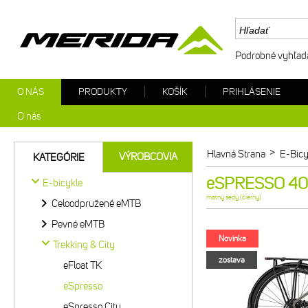
Podrobné vyhľad
O NÁS
PRODUKTY
KOŠÍK
PRIHLÁSENIE
O nás
>
Hlavná Strana
E-Bicy
VÝROBCOVIA
KATEGÓRIE
eSPRESSO 400
E-bicykle
matný šedý (čierny)
Celoodpružené eMTB
Pevné eMTB
Novinka
Trekking & City
zostava
eFloat TK
eSpresso
eSpresso City