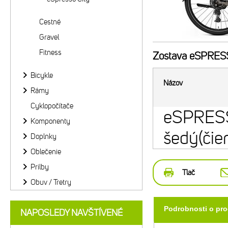
Cestné
Gravel
Fitness
Zostava
eSPRESS
Bicykle
Názov
Rámy
Cyklopočítače
eSPRES
Komponenty
šedý(čie
Doplnky
Oblečenie
Prilby
Tlač
Obuv / Tretry
Podrobnosti o pr
NAPOSLEDY NAVŠTÍVENÉ