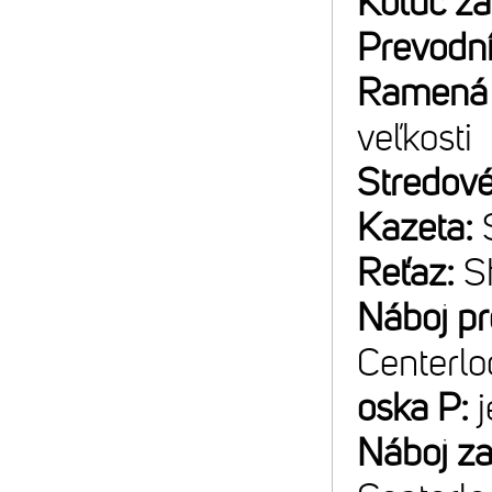
Kotúč z
Prevodn
Ramená 
veľkosti
Stredové
Kazeta:
Reťaz:
S
Náboj p
Centerlo
oska P:
Náboj z