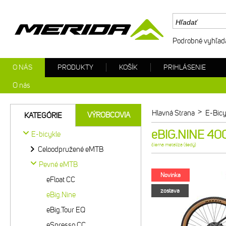
Podrobné vyhľad
O NÁS
PRODUKTY
KOŠÍK
PRIHLÁSENIE
O nás
>
Hlavná Strana
E-Bicy
VÝROBCOVIA
KATEGÓRIE
eBIG.NINE 400 
E-bicykle
čierna metalíza (šedý)
Celoodpružené eMTB
Pevné eMTB
Novinka
eFloat CC
zostava
eBig.Nine
eBig.Tour EQ
eSpresso CC