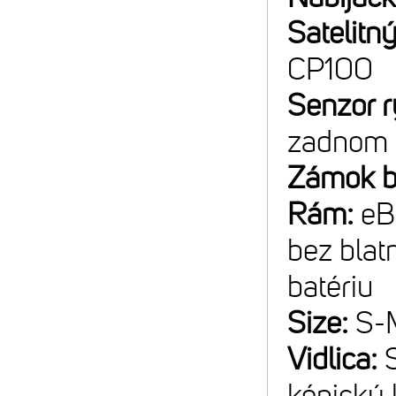
Satelitný
CP100
Senzor r
zadnom 
Zámok b
Rám:
eB
bez blat
batériu
Size:
S-
Vidlica:
kónický 