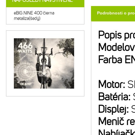
NAPOSLEDY NAVŠTÍVENÉ
eBIG.NINE 400 čierna
Podrobnosti o pr
metalíza(šedý)
Popis pr
Modelov
Farba E
Motor:
S
Batéria:
Displej:
Menič r
Nabíjač