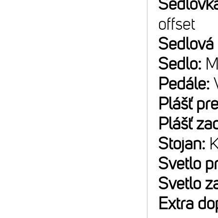
Sedlovk
offset
Sedlová
Sedlo:
M
Pedále:
Plášť pr
Plášť za
Stojan:
K
Svetlo p
Svetlo z
Extra do