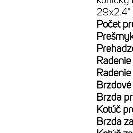
29x2.4"
Počet p
Prešmyk
Prehadz
Radenie
Radenie
Brzdové
Brzda p
Kotúč p
Brzda z