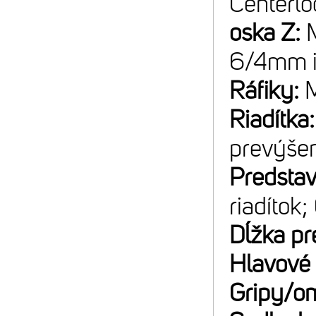
Centerlo
oska Z:
6/4mm 
Ráfiky:
M
Riadítka
prevýše
Predsta
riadítok
Dĺžka pr
Hlavové 
Gripy/o