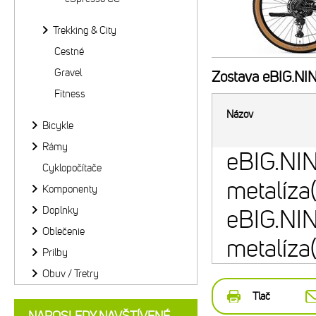
Trekking & City
Cestné
Gravel
Zostava
eBIG.NIN
Fitness
Názov
Bicykle
Rámy
eBIG.NIN
Cyklopočítače
metalíza
Komponenty
Doplnky
eBIG.NI
Oblečenie
metalíza
Prilby
Obuv / Tretry
Tlač