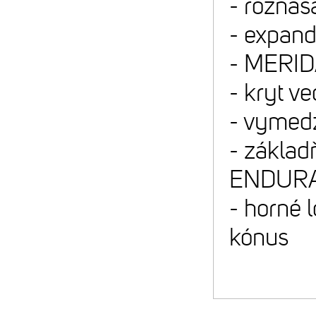
- roznáša
- expand
- MERIDA
- kryt v
- vymedz
- zákla
ENDUR
- horné 
kónus