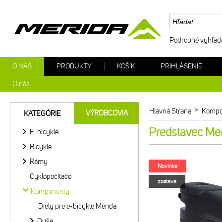
Podrobné vyhľad
O NÁS
PRODUKTY
KOŠÍK
PRIHLÁSENIE
O nás
>
Hlavná Strana
Kompo
VÝROBCOVIA
KATEGÓRIE
Predstavec Me
E-bicykle
Bicykle
Rámy
Novinka
Cyklopočítače
zostava
Komponenty
Diely pre e-bicykle Merida
Duše