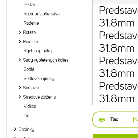
Pedále
Predstav
Rotor príslušenstvo
31.8mm
Radenie
Predstav
Reťaze
Riadítka
31.8mm
Rýchloupináky
Predstav
Sady vypletených kolies
Sedlá
31.8mm
Sedlové objímky
Predstav
Sedlovky
31.8mm
Stredové zloženia
Vidlice
Iné
Tlač
Doplnky