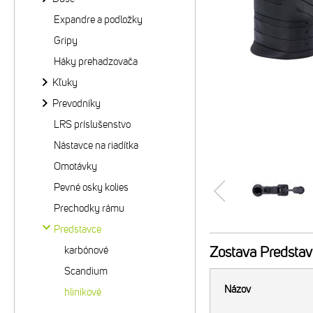
Expandre a podložky
Gripy
Háky prehadzovača
Kľuky
Prevodníky
LRS príslušenstvo
Nástavce na riadítka
Omotávky
Pevné osky kolies
Prechodky rámu
Predstavce
karbónové
Zostava
Predstav
Scandium
Názov
hliníkové