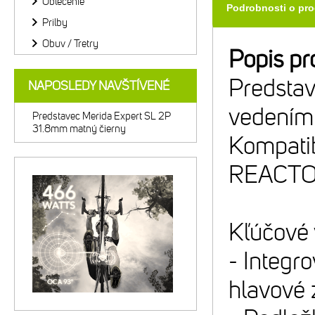
Oblečenie
Podrobnosti o pr
Prilby
Obuv / Tretry
Popis pr
Predsta
NAPOSLEDY NAVŠTÍVENÉ
vedením 
Predstavec Merida Expert SL 2P
31.8mm matný čierny
Kompati
REACTO
Kľúčové 
- Integr
hlavové