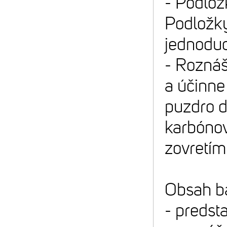
- Podlož
Podložky
jednoduc
- Roznáš
a účinne
puzdro d
karbónov
zovretím
Obsah ba
- predst