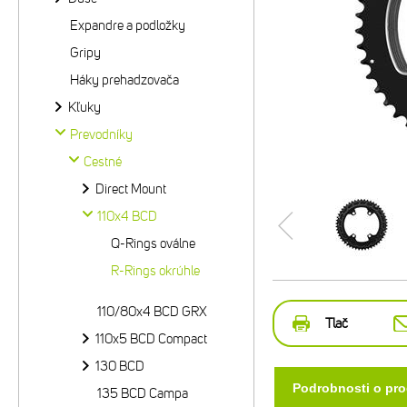
Expandre a podložky
Gripy
Háky prehadzovača
Kľuky
Prevodníky
Cestné
Direct Mount
110x4 BCD
Q-Rings oválne
R-Rings okrúhle
110/80x4 BCD GRX
Tlač
110x5 BCD Compact
130 BCD
Podrobnosti o pr
135 BCD Campa