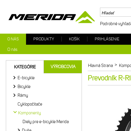
Podrobné vyhľad
O NÁS
PRODUKTY
KOŠÍK
PRIHLÁSENIE
O nás
>
Hlavná Strana
Kompo
VÝROBCOVIA
KATEGÓRIE
Prevodník R-R
E-bicykle
Bicykle
Rámy
Cyklopočítače
Komponenty
Diely pre e-bicykle Merida
Duše