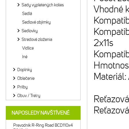
Sady vypletených kolies
Vhodné k
Sedlá
Kompatib
Sedlové objímky
Kompatib
Sedlovky
Stredové zloženia
2x11s
Vidlice
Kompatibi
Iné
Hmotnosť
Doplnky
Materiál
Oblečenie
Prilby
Obuv / Tretry
Reťazová
Reťazová
NAPOSLEDY NAVŠTÍVENÉ
Prevodník R-Ring Road BCD110x4