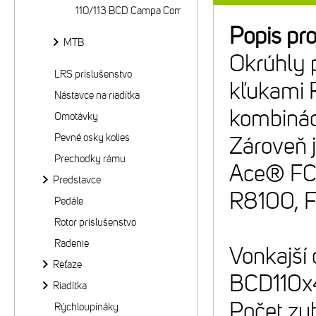
110/113 BCD Campa Compact
Popis pr
MTB
Okrúhly 
LRS príslušenstvo
kľukami 
Nástavce na riadítka
kombinác
Omotávky
Pevné osky kolies
Zároveň 
Prechodky rámu
Ace® FC
Predstavce
R8100, 
Pedále
Rotor príslušenstvo
Radenie
Vonkajší
Reťaze
BCD110x
Riadítka
Počet zu
Rýchloupináky