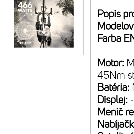
Popis pr
Modelov
Farba E
Motor:
M
45Nm st
Batéria:
Displej:
-
Menič r
Nabíjač