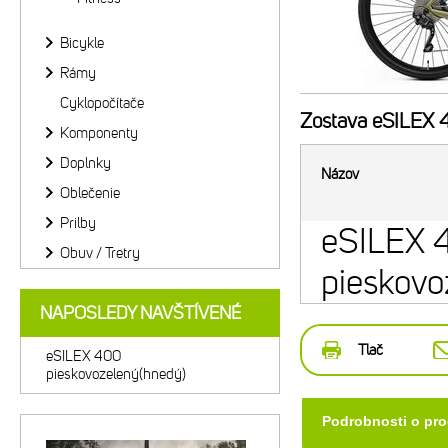
Bicykle
Rámy
Cyklopočítače
Zostava
eSILEX 4
Komponenty
Doplnky
Názov
Oblečenie
Prilby
eSILEX 
Obuv / Tretry
pieskovo
NAPOSLEDY NAVŠTÍVENÉ
Tlač
eSILEX 400
pieskovozelený(hnedý)
Podrobnosti o pr