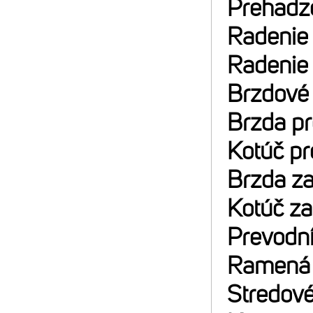
Prehadz
Radenie
Radenie
Brzdové
Brzda p
Kotúč p
Brzda z
Kotúč z
Prevodn
Ramená 
Stredové