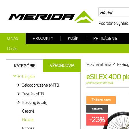
Podrobné vyhľad
O NÁS
PRODUKTY
KOŠÍK
PRIHLÁSENIE
O nás
>
Hlavná Strana
E-Bicy
VÝROBCOVIA
KATEGÓRIE
eSILEX 400 pi
E-bicykle
pieskovozelený(hnedý)
Celoodpružené eMTB
Pevné eMTB
Znížená cena
Trekking & City
zostava
Cestné
-23%
Gravel
Fitness