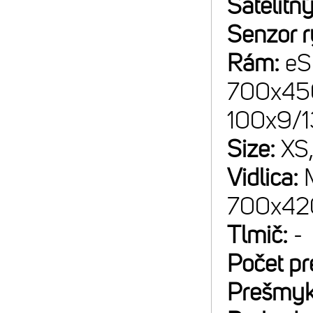
Satelitný
Senzor r
Rám:
eS
700x45C
100x9/
Size:
XS
Vidlica:
700x42C
Tlmič:
-
Počet p
Prešmyk