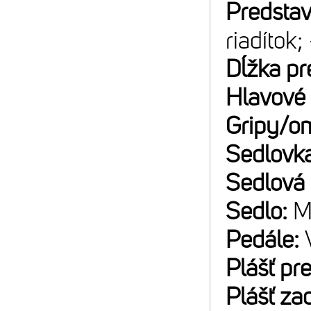
Predsta
riadítok;
Dĺžka pr
Hlavové 
Gripy/o
Sedlovk
Sedlová
Sedlo:
M
Pedále:
Plášť pr
Plášť za