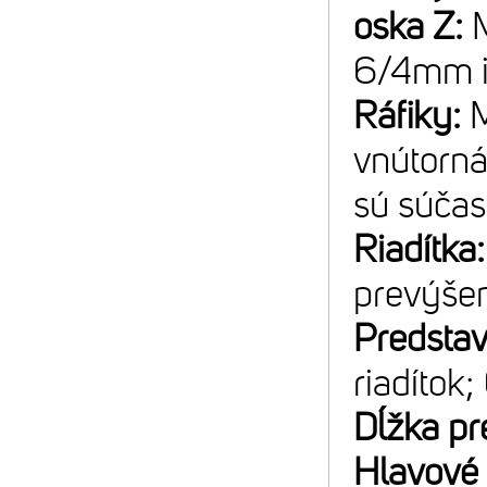
oska Z:
6/4mm 
Ráfiky:
vnútorná
sú súčas
Riadítka
prevýše
Predsta
riadítok
Dĺžka pr
Hlavové 