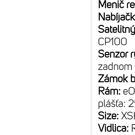
Menič r
Nabíjač
Satelitný
CP100
Senzor r
zadnom 
Zámok b
Rám:
eO
plášťa: 
Size:
XS
Vidlica: