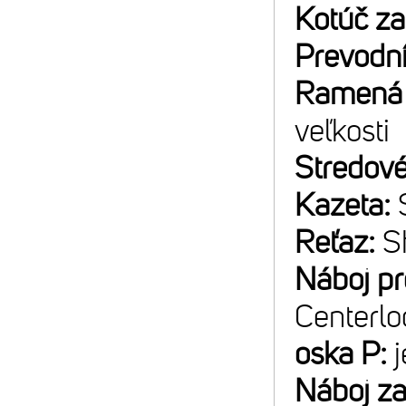
Kotúč z
Prevodn
Ramená 
veľkosti
Stredové
Kazeta:
Reťaz:
S
Náboj p
Centerlo
oska P:
Náboj z