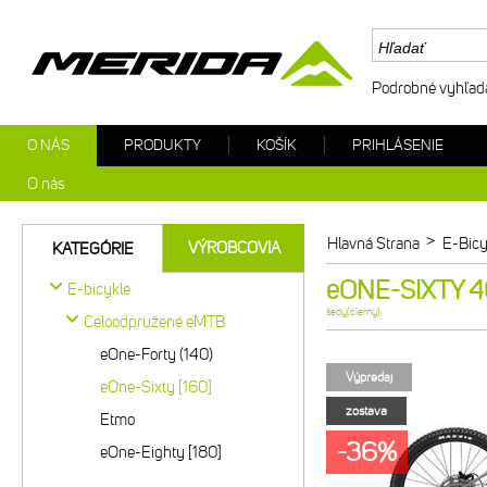
Podrobné vyhľad
O NÁS
PRODUKTY
KOŠÍK
PRIHLÁSENIE
O nás
>
Hlavná Strana
E-Bicy
VÝROBCOVIA
KATEGÓRIE
eONE-SIXTY 40
E-bicykle
šedý(čierny)
Celoodpružené eMTB
eOne-Forty (140)
Výpredaj
eOne-Sixty [160]
zostava
Etmo
-36%
eOne-Eighty [180]