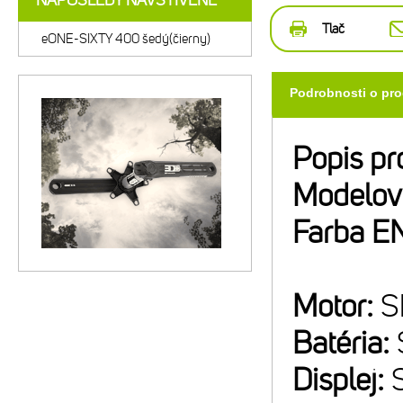
NAPOSLEDY NAVŠTÍVENÉ
Tlač
eONE-SIXTY 400 šedý(čierny)
Podrobnosti o pr
Popis pr
Modelov
Farba E
Motor:
S
Batéria:
Displej: