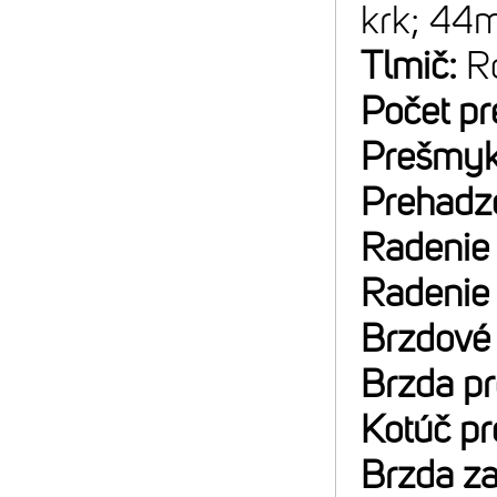
krk; 44m
Tlmič:
R
Počet p
Prešmyk
Prehadz
Radenie
Radenie
Brzdové
Brzda p
Kotúč p
Brzda z