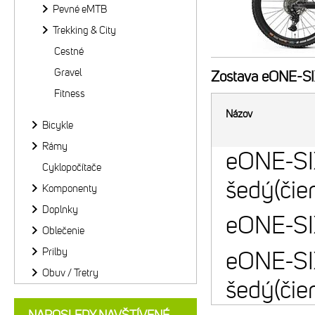
Pevné eMTB
Trekking & City
Cestné
Gravel
Zostava
eONE-SIX
Fitness
Názov
Bicykle
Rámy
eONE-S
Cyklopočítače
šedý(čie
Komponenty
Doplnky
eONE-SI
Oblečenie
Prilby
eONE-S
Obuv / Tretry
šedý(čie