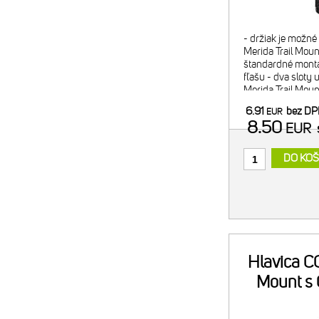
- držiak je možn
Merida Trail Mount
štandardné montá
fľašu - dva sloty 
Merida Trail Mou
náplň alebo 2x C
6.91
bez D
EUR
minipumpy) - pom
8.50
EUR
DO KOŠ
Hlavica CO
Mount s