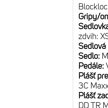
Blockloc
Gripy/o
Sedlovk
zdvih:
Sedlová
Sedlo:
M
Pedále:
Plášť pr
3C Maxx
Plášť za
DD TR M