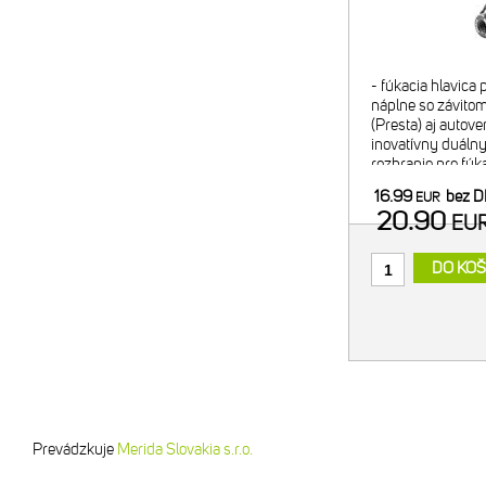
- fúkacia hlavica
náplne so závitom
(Presta) aj autove
inovatívny duálny 
rozhranie pre fúk
pre bezpečný tran
16.99
bez 
EUR
- regulácia f
20.90
EU
DO KOŠ
Prevádzkuje
Merida Slovakia s.r.o.