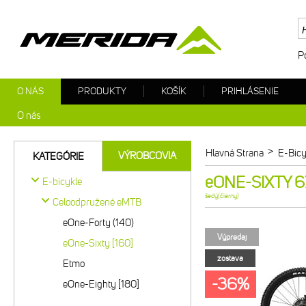
P
O NÁS
PRODUKTY
KOŠÍK
PRIHLÁSENIE
O nás
>
Hlavná Strana
E-Bicy
VÝROBCOVIA
KATEGÓRIE
eONE-SIXTY 67
E-bicykle
šedý(čierny)
Celoodpružené eMTB
eOne-Forty (140)
Výpredaj
eOne-Sixty [160]
zostava
Etmo
-36%
eOne-Eighty [180]