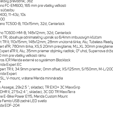
ceľový prevodník; 36z
no FC-EM600; 165 mm pre všetky veľkosti
e súčasťou
00; 11-43z; 10s
500
no TC500-B; 110x15mm; 32d; Centerlock
no TC600-HM-B; 148x12mm; 32d; Centerlock
rt TR; obsahuje odnímateľný upinák so 6/4mm imbusovým kľúčom
t TR II; 110x15mm; 148x12mm; 28mm vnútorná šírka; Alu; Tubeless Ready (
ert eTR; 780mm šírka; XS,S 20mm prevýšenie; M,L,XL 30mm prevýšenie
xpert eTR II; Alu; 35mm priemer objímky riadítok; 0° uhol; Supernova drži
 mm pre všetky veľkosti rámu
ros ICR Merida externé so systémom Blocklock
ida Expert EC
xpert TR II; 34.9mm priemer; 0mm offset; XS/125mm, S/150mm, M-L/
rida Expert
SL; V-mount; vrátane Merida minináradia
7
 Assegai; 29x2.5 "; skladací; TR EXO+ 3C MaxxGrip
DHR II; 27.5x2.4 "; skladací; 3C DD TR MaxxTerra
e E-Bike Power E115, Merida Custom Mount
e Femto USB zadné LED svetlo
ida EOF-204