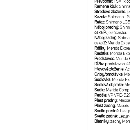
Prevodník:
FSA 1x o
Ramená kľúk:
Shima
Stredové zloženie:
j
Kazeta:
Shimano LG4
Reťaz:
Shimano LG
Náboj predný:
Shima
oska P:
je súčasťou
Náboj zadný:
Shima
oska Z:
Merida Expe
Ráfiky:
Merida Exper
Riadítka:
Merida Exp
Predstavec:
Merida E
Dĺžka predstavca:
40
Hlavové zloženie:
Ac
Gripy/omotávka:
Mer
Sedlovka:
Merida E
Sedlová objímka:
Me
Sedlo:
Merida Comp 
Pedále:
VP VPE-52
Plášť predný:
Maxxis
Plášť zadný:
Maxxis 
Svetlo predné:
Lezyn
Svetlo zadné:
Lezyn
Blatníky:
zadný Mer