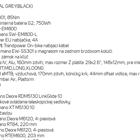
L GREY(BLACK)
801; 85Nm
interná batéria G2; 750Wh
C-EM800
mano SW-EM800-L
er EU nabíjačka; 4A
rt:
Trendpower On-bike nabíjací kábel
imano EW-SS301 s magnetom na zadnom brzdovom kotúči
 zámok na kľúč
e IV; Alu; 160mm zdvih; max.rozmer Z plášťa: 29x2.6"; 148x12mm; pre in
T,MID,LONG,XLOONG
 eMTB; vzduchová; 170mm zdvih; kónický krk; 44mm offset vidlice; max.r
ber Air; Platform
0
no Deore RDM5130 LinkGlide 10
ľkové ovládanie teleskopickej sedlovky
mano XT M5130 10
časťou
no Deore M6120; 4-piestová
ano RT64; 220 mm
no Deore M6120; 4-piestová
no RTEM600; 203 mm