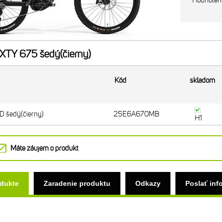
Hodnoten
TY 675 šedý(čierny)
Kód
skladom
 šedý(čierny)
25E6A670MB
H1
Máte záujem o produkt
odukte
Zaradenie produktu
Odkazy
Poslať inf