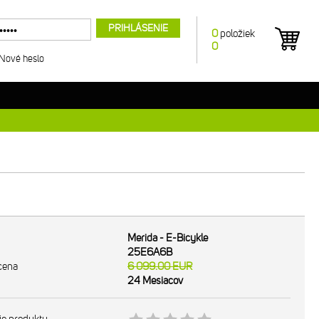
PRIHLÁSENIE
0
položiek
0
Nové heslo
Merida - E-Bicykle
25E6A6B
cena
6 099.00
EUR
24 Mesiacov