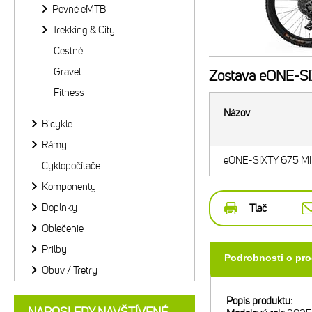
Pevné eMTB
Trekking & City
Cestné
Gravel
Zostava
eONE-SIX
Fitness
Názov
Bicykle
Rámy
eONE-SIXTY 675 MID
Cyklopočítače
Komponenty
Doplnky
Tlač
Oblečenie
Prilby
Podrobnosti o pr
Obuv / Tretry
Popis produktu: