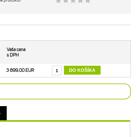
ie produktu
Vaša cena
s DPH
3 899.00 EUR
o