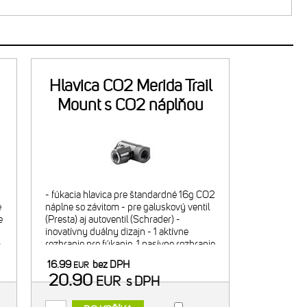
Hlavica CO2 Merida Trail
Mount s CO2 náplňou
- fúkacia hlavica pre štandardné 16g CO2
é
náplne so závitom - pre galuskový ventil
e
(Presta) aj autoventil (Schrader) -
-
inovatívny duálny dizajn - 1 aktívne
m
rozhranie pre fúkanie, 1 pasívne rozhranie
pre bezpečný transport hlavice na náplni
16.99
bez DPH
EUR
- regulácia f
20.90
EUR
s DPH