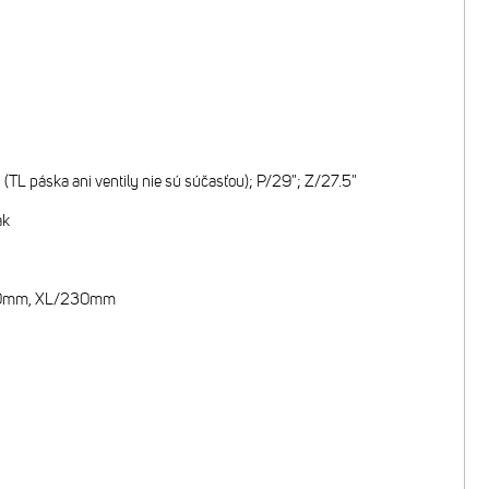
TL páska ani ventily nie sú súčasťou); P/29"; Z/27.5"
ak
200mm, XL/230mm