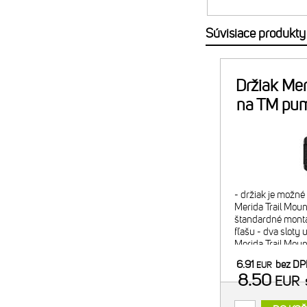
Súvisiace produkty
Držiak Mer
na TM pu
- držiak je možn
Merida Trail Mount
štandardné montá
fľašu - dva sloty 
Merida Trail Mou
náplň alebo 2x C
6.91
bez D
EUR
minipumpy) - pom
8.50
EUR