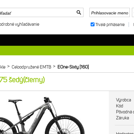
odrobné vyhľadávanie
Trvalé prihlásenie
>
>
kle
Celoodpružené EMTB
EOne-Sixty [160]
5 šedý(čierny)
Výrobca
Kód
Pôvodná 
Záruka