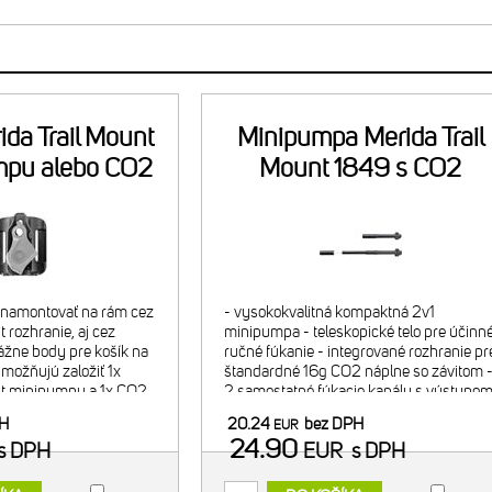
ida Trail Mount
Minipumpa Merida Trail
mpu alebo CO2
Mount 1849 s CO2
náplň
náplňou
é namontovať na rám cez
- vysokokvalitná kompaktná 2v1
 rozhranie, aj cez
minipumpa - teleskopické telo pre účinn
žne body pre košík na
ručné fúkanie - integrované rozhranie pr
umožňujú založiť 1x
štandardné 16g CO2 náplne so závitom 
nt minipumpu a 1x CO2
2 samostatné fúkacie kanály s výstupo
O2 náplň (bez
osobitne pre CO2, osobitne pre klasickú
PH
20.24
bez DPH
EUR
ocou priloženej
pumpu - vhodná LE
24.90
s DPH
EUR
s DPH