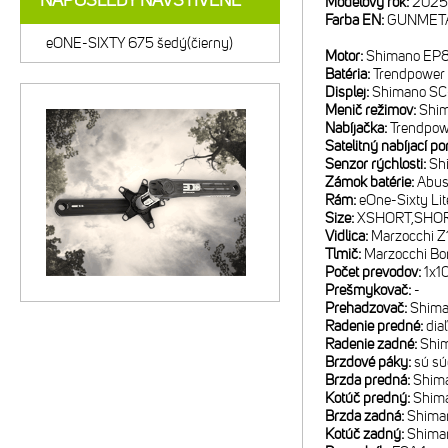
NAPOSLEDY NAVŠTÍVENÉ
Modelový rok:
2025
Farba EN:
GUNMETA
eONE-SIXTY 675 šedý(čierny)
Motor:
Shimano EP
Batéria:
Trendpower 
Displej:
Shimano S
Menič režimov:
Shi
Nabíjačka:
Trendpow
Satelitný nabíjací po
Senzor rýchlosti:
Sh
Zámok batérie:
Abus
Rám:
eOne-Sixty Lit
Size:
XSHORT,SHOR
Vidlica:
Marzocchi Z1
Tlmič:
Marzocchi Bom
Počet prevodov:
1x1
Prešmykovač:
-
Prehadzovač:
Shima
Radenie predné:
dia
Radenie zadné:
Shi
Brzdové páky:
sú sú
Brzda predná:
Shima
Kotúč predný:
Shim
Brzda zadná:
Shima
Kotúč zadný:
Shima