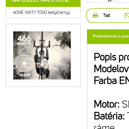
NAPOSLEDY NAVŠTÍVENÉ
eONE-SIXTY 7000 šedý(čierny)
Tlač
Podrobnosti o pr
Popis pr
Modelov
Farba E
Motor:
S
Batéria:
ráme