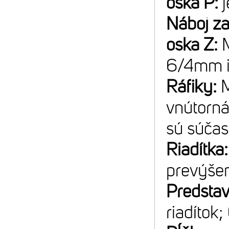
oska P:
Náboj z
oska Z:
6/4mm 
Ráfiky:
vnútorná
sú súčas
Riadítka
prevýše
Predsta
riadítok