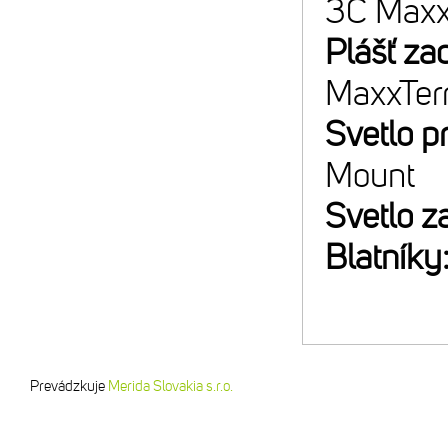
3C Maxx
Plášť za
MaxxTer
Svetlo p
Mount
Svetlo z
Blatníky
Prevádzkuje
Merida Slovakia s.r.o.