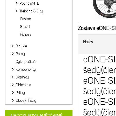
Pevné eMTB
Trekking & City
Cestné
Gravel
Zostava
eONE-SIX
Fitness
Názov
Bicykle
Rámy
eONE-S
Cyklopočítače
šedý(čie
Komponenty
Doplnky
eONE-S
Oblečenie
šedý(čie
Prilby
eONE-S
Obuv / Tretry
šedý(čie