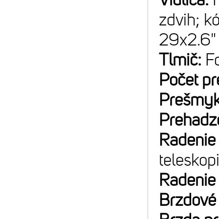
zdvih; k
29x2.6"
Tlmič:
F
Počet p
Prešmyk
Prehadz
Radenie
teleskop
Radenie
Brzdové