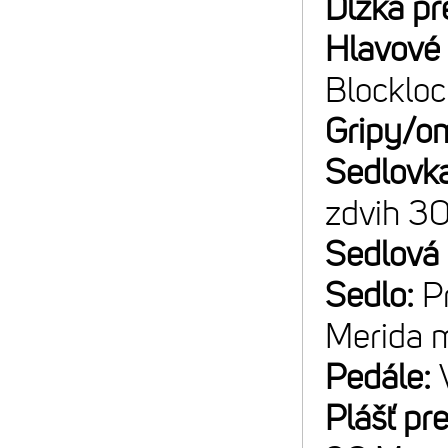
Dĺžka pr
Hlavové 
Blockloc
Gripy/o
Sedlovk
zdvih 3
Sedlová
Sedlo:
P
Merida m
Pedále:
Plášť pr