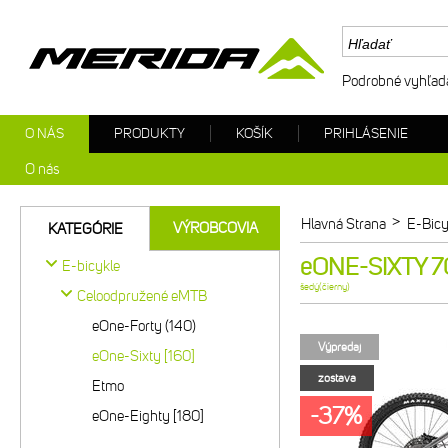
Podrobné vyhľad
O NÁS
PRODUKTY
KOŠÍK
PRIHLÁSENIE
O nás
>
Hlavná Strana
E-Bicy
VÝROBCOVIA
KATEGÓRIE
eONE-SIXTY 70
E-bicykle
šedý(čierny)
Celoodpružené eMTB
eOne-Forty (140)
Výpredaj
eOne-Sixty [160]
zostava
Etmo
-37%
eOne-Eighty [180]