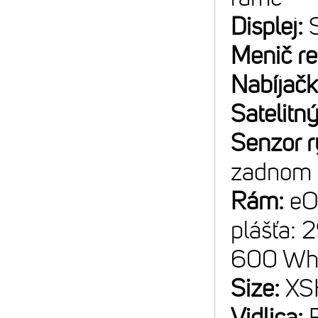
Displej:
Menič r
Nabíjač
Satelitný
Senzor r
zadnom 
Rám:
eO
plášťa: 
600 W
Size:
XS
Vidlica: