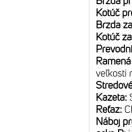
Brzda p
Kotúč p
Brzda z
Kotúč z
Prevodn
Ramená 
veľkosti
Stredové
Kazeta:
Reťaz:
C
Náboj p