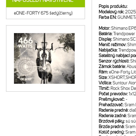
NAPOSLEDY NAVŠTÍVENÉ
Popis produktu:
Modelový rok:
2025
eONE-FORTY 675 šedý(čierny)
Farba EN:
GUNMETA
Motor:
Shimano EP
Batéria:
Trendpower 
Displej:
Shimano S
Menič režimov:
Shi
Nabíjačka:
Trendpow
Satelitný nabíjací po
Senzor rýchlosti:
Sh
Zámok batérie:
Abus
Rám:
eOne-Forty Lit
Size:
XSHORT,SHOR
Vidlica:
Suntour Aio
Tlmič:
Rock Shox De
Počet prevodov:
1x1
Prešmykovač:
-
Prehadzovač:
Sram 
Radenie predné:
dia
Radenie zadné:
Sram
Brzdové páky:
sú sú
Brzda predná:
Sram 
Kotúč predný:
Sram