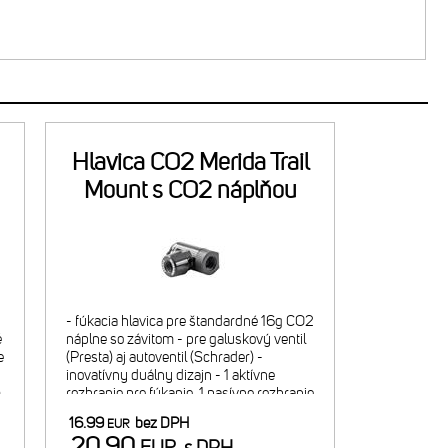
Hlavica CO2 Merida Trail
Mount s CO2 náplňou
- fúkacia hlavica pre štandardné 16g CO2
é
náplne so závitom - pre galuskový ventil
e
(Presta) aj autoventil (Schrader) -
-
inovatívny duálny dizajn - 1 aktívne
m
rozhranie pre fúkanie, 1 pasívne rozhranie
pre bezpečný transport hlavice na náplni
16.99
bez DPH
EUR
- regulácia f
20.90
EUR
s DPH