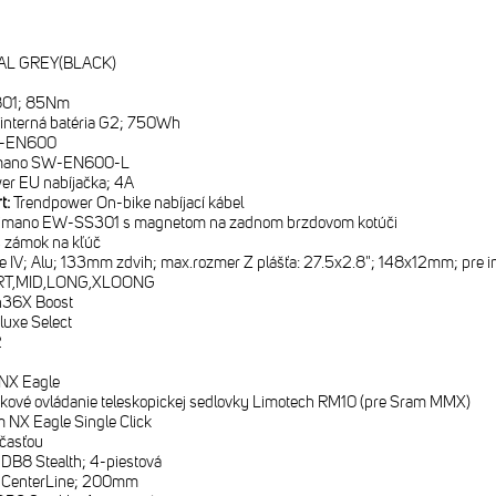
L GREY(BLACK)
801; 85Nm
interná batéria G2; 750Wh
C-EN600
mano SW-EN600-L
er EU nabíjačka; 4A
rt:
Trendpower On-bike nabíjací kábel
imano EW-SS301 s magnetom na zadnom brzdovom kotúči
 zámok na kľúč
e IV; Alu; 133mm zdvih; max.rozmer Z plášťa: 27.5x2.8"; 148x12mm; pre i
T,MID,LONG,XLOONG
n36X Boost
luxe Select
2
NX Eagle
ľkové ovládanie teleskopickej sedlovky Limotech RM10 (pre Sram MMX)
 NX Eagle Single Click
časťou
DB8 Stealth; 4-piestová
 CenterLine; 200mm