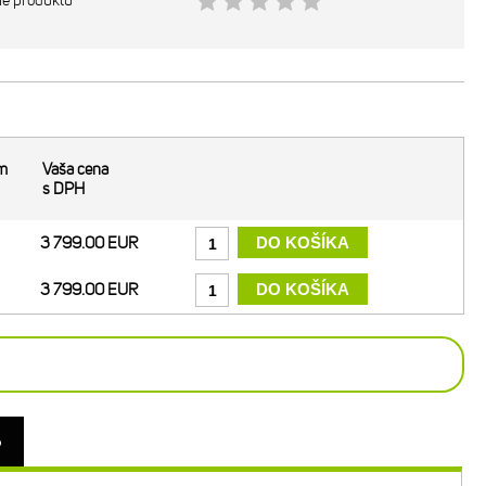
ie produktu
m
Vaša cena
s DPH
3 799.00 EUR
3 799.00 EUR
o