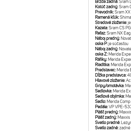
Brzda zadná:
Sram D
Kotúč zadný:
Sram 
Prevodník:
Sram XX 
Ramená kľúk:
Shima
Stredové zloženie:
j
Kazeta:
Sram CS PG
Reťaz:
Sram NX Eag
Náboj predný:
Novat
oska P:
je súčasťou
Náboj zadný:
Novat
oska Z:
Merida Expe
Ráfiky:
Merida Exper
Riadítka:
Merida Exp
Predstavec:
Merida E
Dĺžka predstavca:
40
Hlavové zloženie:
Ac
Gripy/omotávka:
Mer
Sedlovka:
Merida E
Sedlová objímka:
Me
Sedlo:
Merida Comp 
Pedále:
VP VPE-53
Plášť predný:
Maxxis
Plášť zadný:
Maxxis 
Svetlo predné:
Lezyn
Svetlo zadné:
zadné