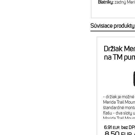
Blatníky:
zadný Mer
Súvisiace produkty
Držiak Mer
na TM pu
- držiak je možn
Merida Trail Mount
štandardné montá
fľašu - dva sloty 
Merida Trail Mou
náplň alebo 2x C
6.91
bez D
EUR
minipumpy) - pom
8.50
EUR