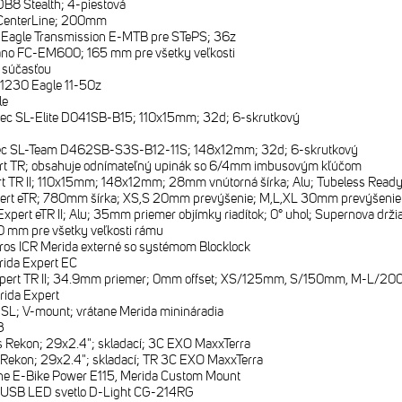
B8 Stealth; 4-piestová
CenterLine; 200mm
Eagle Transmission E-MTB pre STePS; 36z
no FC-EM600; 165 mm pre všetky veľkosti
e súčasťou
1230 Eagle 11-50z
le
ec SL-Elite D041SB-B15; 110x15mm; 32d; 6-skrutkový
ec SL-Team D462SB-S3S-B12-11S; 148x12mm; 32d; 6-skrutkový
rt TR; obsahuje odnímateľný upinák so 6/4mm imbusovým kľúčom
t TR II; 110x15mm; 148x12mm; 28mm vnútorná šírka; Alu; Tubeless Ready (
ert eTR; 780mm šírka; XS,S 20mm prevýšenie; M,L,XL 30mm prevýšenie
xpert eTR II; Alu; 35mm priemer objímky riadítok; 0° uhol; Supernova drži
 mm pre všetky veľkosti rámu
ros ICR Merida externé so systémom Blocklock
ida Expert EC
xpert TR II; 34.9mm priemer; 0mm offset; XS/125mm, S/150mm, M-L/
rida Expert
SL; V-mount; vrátane Merida minináradia
3
 Rekon; 29x2.4"; skladací; 3C EXO MaxxTerra
Rekon; 29x2.4"; skladací; TR 3C EXO MaxxTerra
e E-Bike Power E115, Merida Custom Mount
 USB LED svetlo D-Light CG-214RG