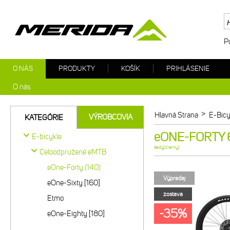
P
O NÁS
PRODUKTY
KOŠÍK
PRIHLÁSENIE
O nás
>
Hlavná Strana
E-Bicy
VÝROBCOVIA
KATEGÓRIE
eONE-FORTY 6
E-bicykle
šedý(čierny)
Celoodpružené eMTB
eOne-Forty (140)
Výpredaj
eOne-Sixty [160]
zostava
Etmo
-35%
eOne-Eighty [180]