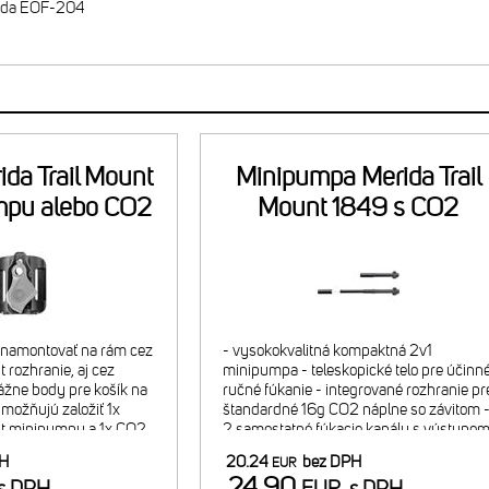
ida EOF-204
ida Trail Mount
Minipumpa Merida Trail
mpu alebo CO2
Mount 1849 s CO2
náplň
náplňou
é namontovať na rám cez
- vysokokvalitná kompaktná 2v1
 rozhranie, aj cez
minipumpa - teleskopické telo pre účinn
žne body pre košík na
ručné fúkanie - integrované rozhranie pr
umožňujú založiť 1x
štandardné 16g CO2 náplne so závitom 
nt minipumpu a 1x CO2
2 samostatné fúkacie kanály s výstupo
O2 náplň (bez
osobitne pre CO2, osobitne pre klasickú
PH
20.24
bez DPH
EUR
ocou priloženej
pumpu - vhodná LE
24.90
s DPH
EUR
s DPH