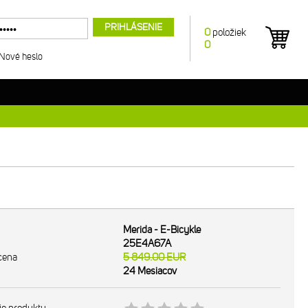
PRIHLÁSENIE
0
položiek
0
Nové heslo
Merida - E-Bicykle
25E4A67A
cena
5 849.00
EUR
24 Mesiacov