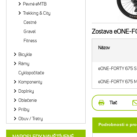
Pevné eMTB
Trekking & City
Cestné
Zostava
eONE-FO
Gravel
Fitness
Názov
Bicykle
Rámy
eONE-FORTY 675 SH
Cyklopočítače
eONE-FORTY 675 MI
Komponenty
Doplnky
Oblečenie
Tlač
Prilby
Obuv / Tretry
Podrobnosti o pr