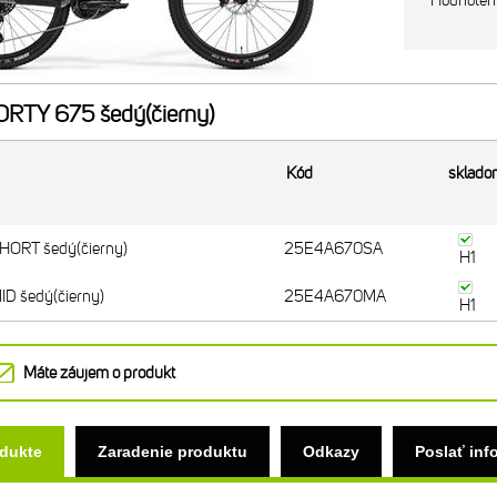
Hodnoten
RTY 675 šedý(čierny)
Kód
sklado
ORT šedý(čierny)
25E4A670SA
H1
D šedý(čierny)
25E4A670MA
H1
Máte záujem o produkt
odukte
Zaradenie produktu
Odkazy
Poslať inf