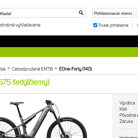
odrobné vyhľadávanie
Trvalé prihlásenie
>
>
kle
Celoodpružené EMTB
EOne-Forty (140)
75 šedý(čierny)
Výrobca
Kód
Pôvodná 
Záruka