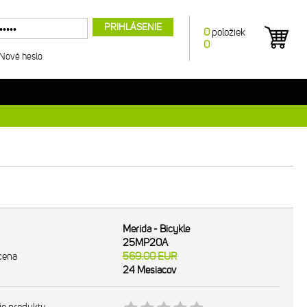
PRIHLÁSENIE
0
položiek
0
Nové heslo
Merida - Bicykle
25MP20A
cena
569.00
EUR
24 Mesiacov