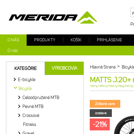
P
O NÁS
PRODUKTY
KOŠÍK
PRIHLÁSENIE
O nás
>
Hlavná Strana
Bicykl
VÝROBCOVIA
KATEGÓRIE
MATTS J.20+ m
E-bicykle
matný mätový (fialový/biely/čierny)
Bicykle
Celoodpružené MTB
Znížená cena
Pevné MTB
zostava
Crossové
-21%
Fitness
Gravel