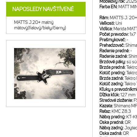
Modelový rok:
2025
Farba EN:
MATT MI
NAPOSLEDY NAVŠTÍVENÉ
Rám:
MATTS J. 20+;
MATTS J.20+ matný
Veľkosti:
Uni
mätový(fialový/biely/čierny)
Vidlica:
Merida MATT
Počet prevodov:
1x7
Prešmykovač:
-
Prehadzovač:
Shim
Radenie predné:
-
Radenie zadné:
Shi
Brzdové páky:
sú sú
Brzda predná:
Tektr
Kotúč predný:
Tektr
Brzda zadná:
Tektro
Kotúč zadný:
Tektr
Kľuky s prevodníkm
Dĺžka kľúk:
127 mm
Stredové zloženie:
F
Kazeta:
Shimano MF
Reťaz:
KMC Z8.3
Náboj predný:
KT-K
Oska predná:
QR
Náboj zadný:
Joyte
Oska zadná:
QR