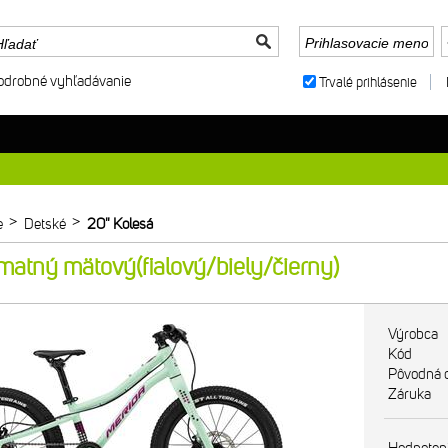
odrobné vyhľadávanie
Trvalé prihlásenie
>
>
e
Detské
20" Kolesá
atný mätový(fialový/biely/čierny)
Výrobca
Kód
Pôvodná 
Záruka