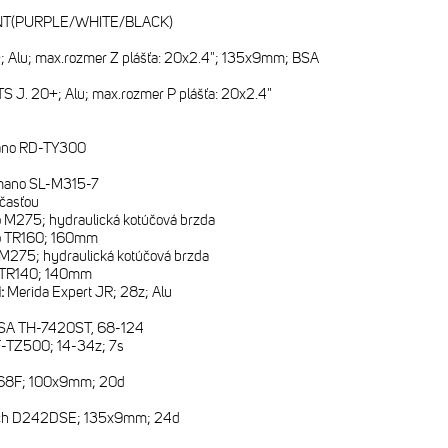
NT(PURPLE/WHITE/BLACK)
 Alu; max.rozmer Z plášťa: 20x2.4"; 135x9mm; BSA
S J. 20+; Alu; max.rozmer P plášťa: 20x2.4"
ano RD-TY300
mano SL-M315-7
časťou
o M275; hydraulická kotúčová brzda
o TR160; 160mm
 M275; hydraulická kotúčová brzda
o TR140; 140mm
i:
Merida Expert JR; 28z; Alu
SA TH-7420ST, 68-124
-TZ500; 14-34z; 7s
68F; 100x9mm; 20d
ch D242DSE; 135x9mm; 24d