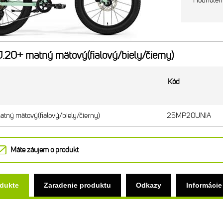
Hodnoten
20+ matný mätový(fialový/biely/čierny)
Kód
ný mätový(fialový/biely/čierny)
25MP20UNIA
Máte záujem o produkt
odukte
Zaradenie produktu
Odkazy
Informácie