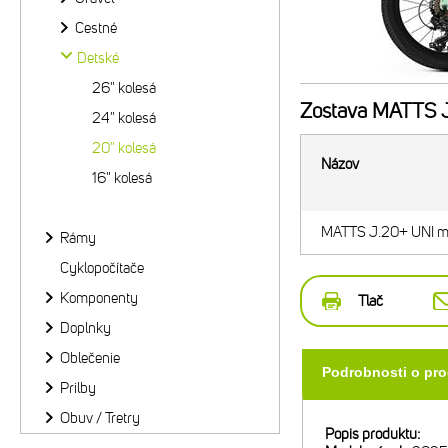
Cestné
Detské
26" kolesá
Zostava
MATTS J.
24" kolesá
20" kolesá
Názov
16" kolesá
MATTS J.20+ UNI mat
Rámy
Cyklopočítače
Komponenty
Tlač
Doplnky
Oblečenie
Podrobnosti o pr
Prilby
Obuv / Tretry
Popis produktu: