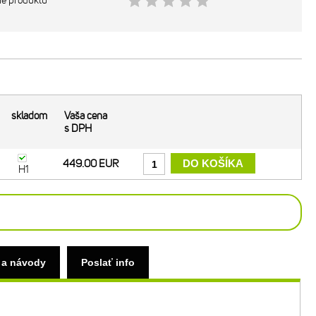
ie produktu
skladom
Vaša cena
s DPH
449.00 EUR
H1
 a návody
Poslať info