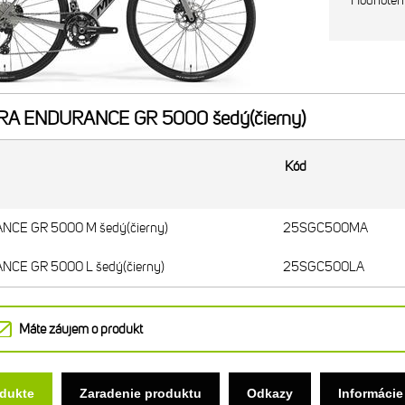
Hodnoten
A ENDURANCE GR 5000 šedý(čierny)
Kód
CE GR 5000 M šedý(čierny)
25SGC500MA
CE GR 5000 L šedý(čierny)
25SGC500LA
Máte záujem o produkt
odukte
Zaradenie produktu
Odkazy
Informácie