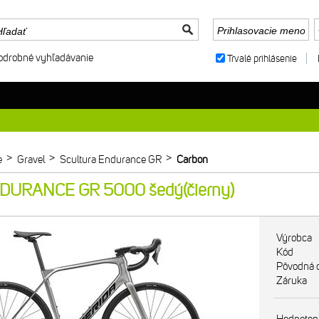
odrobné vyhľadávanie
Trvalé prihlásenie
>
>
>
e
Gravel
Scultura Endurance GR
Carbon
URANCE GR 5000 šedý(čierny)
Výrobca
Kód
Pôvodná 
Záruka