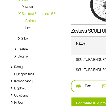
Mission
Scultura Endurance GR
Carbon
Lite
Zostava
SCULTUR
Silex
Názov
Cestné
Detské
SCULTURA ENDURAN
Rámy
SCULTURA ENDURAN
Cyklopočítače
Komponenty
Tlač
Doplnky
Oblečenie
Prilby
Podrobnosti o pr