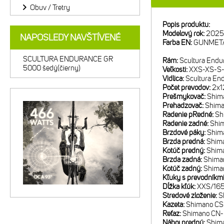
Obuv / Tretry
Popis produktu:
Modelový rok:
2025
NAPOSLEDY NAVŠTÍVENÉ
Farba EN:
GUNMETA
SCULTURA ENDURANCE GR
Rám:
Scultura Endu
5000 šedý(čierny)
Veľkosti:
XXS-XS-S
Vidlica:
Scultura En
Počet prevodov:
2x1
Prešmykovač:
Shim
Prehadzovač:
Shim
Radenie pRedné:
Sh
Radenie zadné:
Shi
Brzdové páky:
Shim
Brzda predná:
Shima
Kotúč predný:
Shim
Brzda zadná:
Shima
Kotúč zadný:
Shima
Kľuky s prevodníkm
Dĺžka kľúk:
XXS/165
Stredové zloženie:
S
Kazeta:
Shimano CS-
Reťaz:
Shimano CN
Náboj predný:
Shim