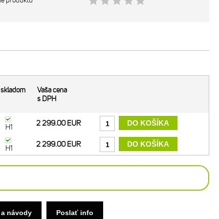
ie produktu
skladom
Vaša cena
s DPH
2 299.00 EUR
H1
2 299.00 EUR
H1
 a návody
Poslať info