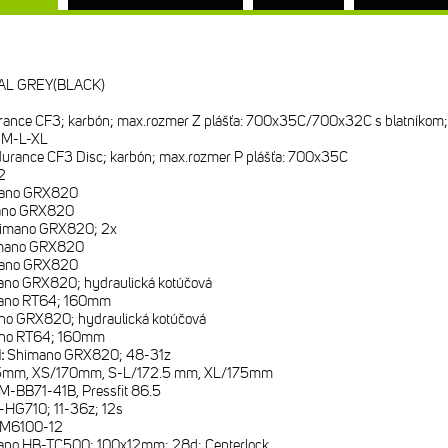
L GREY(BLACK)
rance CF3; karbón; max.rozmer Z plášťa: 700x35C/700x32C s blatníkom
-M-L-XL
durance CF3 Disc; karbón; max.rozmer P plášťa: 700x35C
2
ano GRX820
ano GRX820
imano GRX820; 2x
mano GRX820
ano GRX820
no GRX820; hydraulická kotúčová
ano RT64; 160mm
no GRX820; hydraulická kotúčová
no RT64; 160mm
i:
Shimano GRX820; 48-31z
mm, XS/170mm, S-L/172.5 mm, XL/175mm
M-BB71-41B, Pressfit 86.5
HG710; 11-36z; 12s
-M6100-12
ano HB-TC500; 100x12mm; 28d; Centerlock