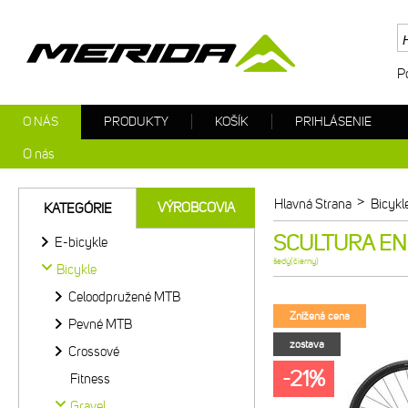
P
O NÁS
PRODUKTY
KOŠÍK
PRIHLÁSENIE
O nás
>
Hlavná Strana
Bicykl
VÝROBCOVIA
KATEGÓRIE
SCULTURA END
E-bicykle
šedý(čierny)
Bicykle
Celoodpružené MTB
Znížená cena
Pevné MTB
zostava
Crossové
-21%
Fitness
Gravel