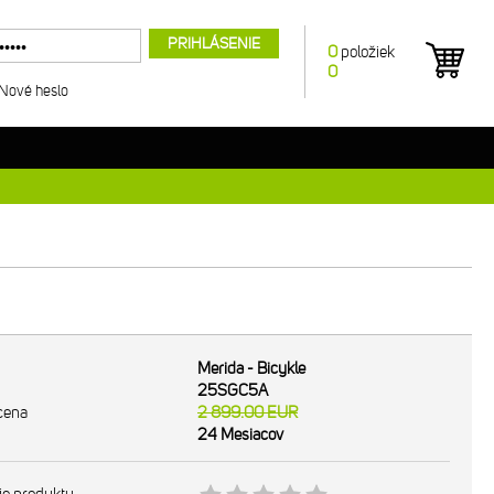
PRIHLÁSENIE
0
položiek
0
Nové heslo
Merida - Bicykle
25SGC5A
cena
2 899.00
EUR
24 Mesiacov