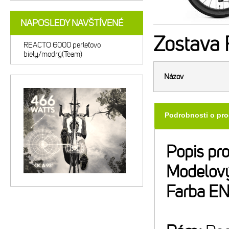
NAPOSLEDY NAVŠTÍVENÉ
Zostava
REACTO 6000 perleťovo
biely/modrý(Team)
Názov
Podrobnosti o pr
Popis pr
Modelový
Farba E