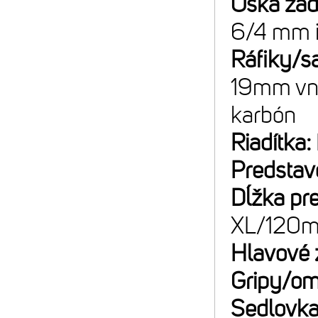
Oska za
6/4 mm 
Ráfiky/sa
19mm vnú
karbón
Riadítka:
Predstav
Dĺžka pr
XL/120
Hlavové 
Gripy/om
Sedlovk