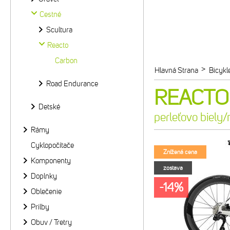
Cestné
Scultura
Reacto
Carbon
>
Hlavná Strana
Bicykl
Road Endurance
REACTO 
Detské
perleťovo biely
Rámy
Cyklopočítače
Znížená cena
Komponenty
zostava
Doplnky
-14%
Oblečenie
Prilby
Obuv / Tretry