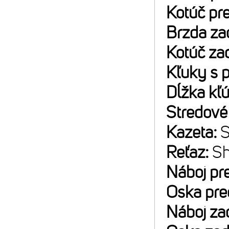
Kotúč pr
Brzda za
Kotúč za
Kľuky s 
Dĺžka kľ
Stredové
Kazeta:
S
Reťaz:
S
Náboj pr
Oska pre
Náboj za