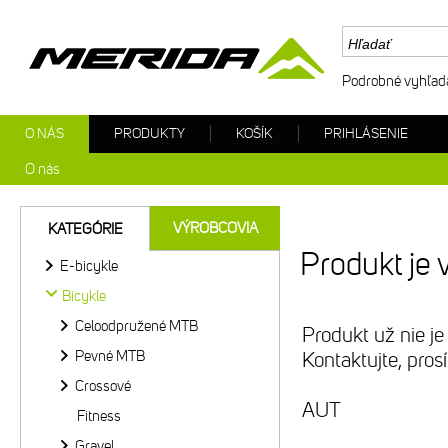
Podrobné vyhľad
O NÁS
PRODUKTY
KOŠÍK
PRIHLÁSENIE
O nás
VÝROBCOVIA
KATEGÓRIE
Produkt je 
E-bicykle
Bicykle
Celoodpružené MTB
Produkt už nie je
Pevné MTB
Kontaktujte, pro
Crossové
AUT
Fitness
Gravel