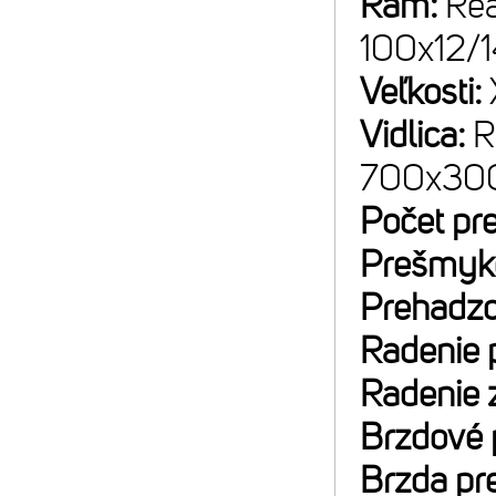
Rám:
Rea
100x12/
Veľkosti:
Vidlica:
R
700x30
Počet pr
Prešmyk
Prehadz
Radenie
Radenie 
Brzdové 
Brzda pr