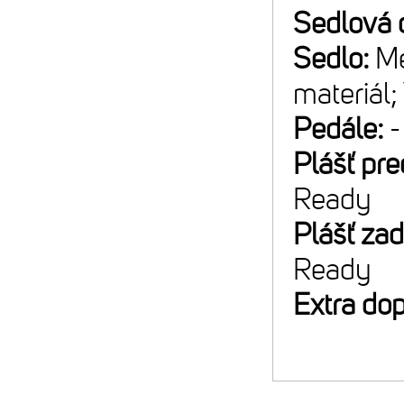
Sedlová 
Sedlo:
Me
materiál;
Pedále:
-
Plášť pr
Ready
Plášť za
Ready
Extra do