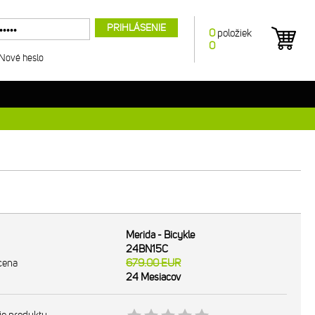
PRIHLÁSENIE
0
položiek
0
Nové heslo
Merida - Bicykle
24BN15C
cena
679.00
EUR
24 Mesiacov