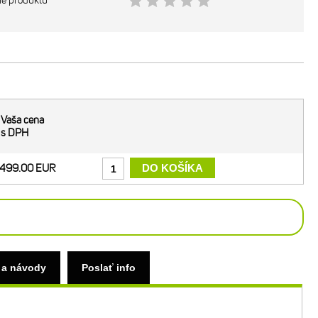
ie produktu
Vaša cena
s DPH
499.00 EUR
 a návody
Poslať info