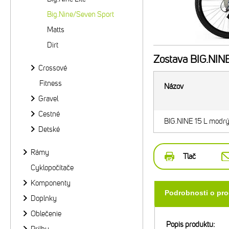
Big.Nine/Seven Sport
Matts
Dirt
Zostava
BIG.NINE
Crossové
Fitness
Názov
Gravel
Cestné
BIG.NINE 15 L modrý
Detské
Rámy
Tlač
Cyklopočítače
Komponenty
Podrobnosti o pr
Doplnky
Oblečenie
Popis produktu: