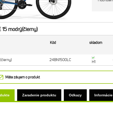
Hodnoten
 15 modrý(čierny)
Kód
skladom
(čierny)
24BN1500LC
H1
Máte záujem o produkt
odukte
Zaradenie produktu
Odkazy
Informácie