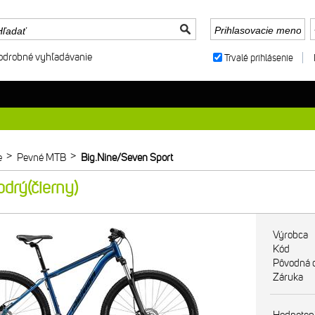
odrobné vyhľadávanie
Trvalé prihlásenie
>
>
e
Pevné MTB
Big.Nine/Seven Sport
drý(čierny)
Výrobca
Kód
Pôvodná 
Záruka