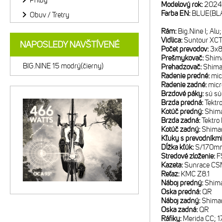
Prilby
Modelový rok:
2024
Farba EN:
BLUE(BL
Obuv / Tretry
Rám:
Big.Nine I; A
Vidlica:
Suntour XCT
NAPOSLEDY NAVŠTÍVENÉ
Počet prevodov:
3x
Prešmykovač:
Shim
BIG.NINE 15 modrý(čierny)
Prehadzovač:
Shima
Radenie predné:
mic
Radenie zadné:
mic
Brzdové páky:
sú sú
Brzda predná:
Tektr
Kotúč predný:
Shim
Brzda zadná:
Tektr
Kotúč zadný:
Shima
Kľuky s prevodníkm
Dĺžka kľúk:
S/170m
Stredové zloženie:
F
Kazeta:
Sunrace CSM
Reťaz:
KMC Z8.1
Náboj predný:
Shim
Oska predná:
QR
Náboj zadný:
Shima
Oska zadná:
QR
Ráfiky:
Merida CC; 1