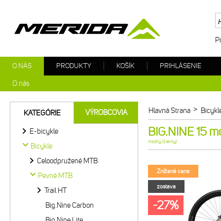
P
O NÁS
PRODUKTY
KOŠÍK
PRIHLÁSENIE
O nás
>
Hlavná Strana
Bicykl
VÝROBCOVIA
KATEGÓRIE
BIG.NINE 15 mo
E-bicykle
modrý (čierny)
Bicykle
Celoodpružené MTB
Znížená cena
Pevné MTB
zostava
Trail HT
-27%
Big.Nine Carbon
Big.Nine Lite