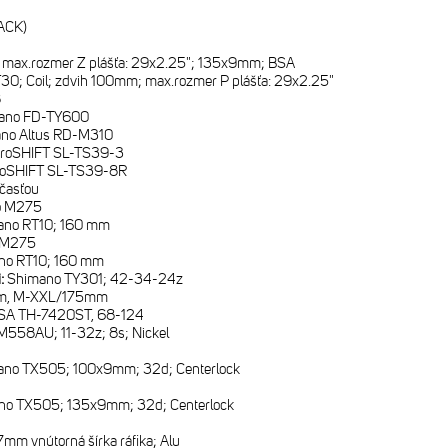
ACK)
lu; max.rozmer Z plášťa: 29x2.25"; 135x9mm; BSA
30; Coil; zdvih 100mm; max.rozmer P plášťa: 29x2.25"
8
ano FD-TY600
no Altus RD-M310
roSHIFT SL-TS39-3
roSHIFT SL-TS39-8R
časťou
o M275
ano RT10; 160 mm
o M275
no RT10; 160 mm
i:
Shimano TY301; 42-34-24z
m, M-XXL/175mm
SA TH-7420ST, 68-124
558AU; 11-32z; 8s; Nickel
ano TX505; 100x9mm; 32d; Centerlock
no TX505; 135x9mm; 32d; Centerlock
7mm vnútorná šírka ráfika; Alu