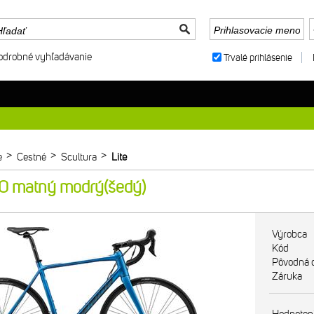
odrobné vyhľadávanie
Trvalé prihlásenie
>
>
>
e
Cestné
Scultura
Lite
 matný modrý(šedý)
Výrobca
Kód
Pôvodná 
Záruka