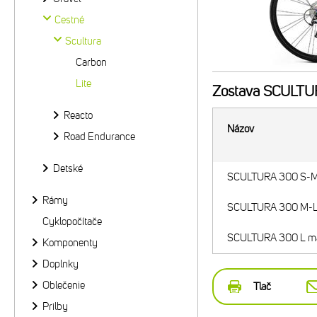
Cestné
Scultura
Carbon
Lite
Zostava
SCULTUR
Reacto
Názov
Road Endurance
Detské
SCULTURA 300 S-M 
Rámy
SCULTURA 300 M-L 
Cyklopočítače
SCULTURA 300 L ma
Komponenty
Doplnky
Oblečenie
Tlač
Prilby