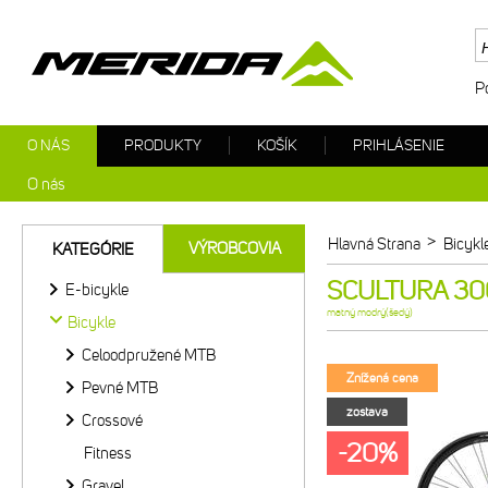
P
O NÁS
PRODUKTY
KOŠÍK
PRIHLÁSENIE
O nás
>
Hlavná Strana
Bicykl
VÝROBCOVIA
KATEGÓRIE
SCULTURA 300
E-bicykle
matný modrý(šedý)
Bicykle
Celoodpružené MTB
Znížená cena
Pevné MTB
zostava
Crossové
-20%
Fitness
Gravel