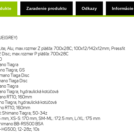
odukte
Zaradenie produktu
Odkazy
Informácie
UE(GREY)
Lite; Alu; max.rozmer Z plášťa: 700x28C; 100x12/142x12mm; Pressfit
2 Disc; max.rozmer P plášťa: 700x28C
0
no Tiagra
no Tiagra; GS
mano Tiaga Disc
ano Tiaga Disc
no Tiagra
no Tiagra; hydraulická kotúčová
ano RT10; 160mm
o Tiagra; hydraulická kotúčová
no RT10; 160mm
i:
Shimano Tiagra; 50-34z
5 mm, XS-S: 170 mm, SM-ML: 172.5 mm, L/XL: 175 mm
himano BB-RS500 BSA
-HG500; 12-28z; 10s