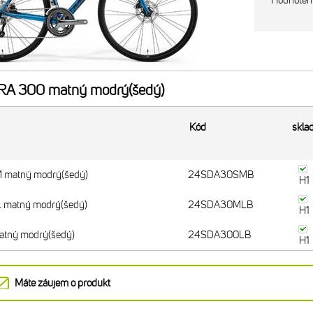
Hodnoten
A 300 matný modrý(šedý)
Kód
skla
matný modrý(šedý)
24SDA30SMB
H1
matný modrý(šedý)
24SDA30MLB
H1
tný modrý(šedý)
24SDA300LB
H1
Máte záujem o produkt