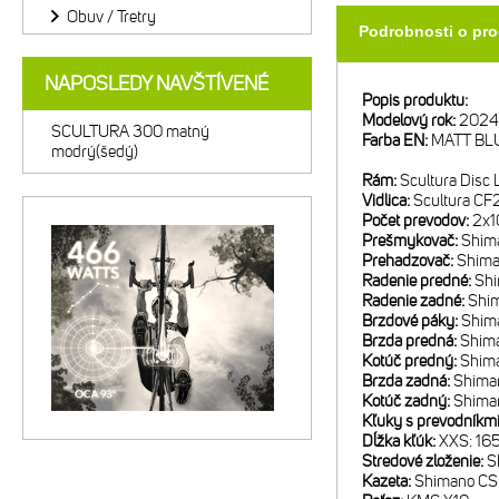
Obuv / Tretry
Podrobnosti o pr
NAPOSLEDY NAVŠTÍVENÉ
Popis produktu:
Modelový rok:
2024
SCULTURA 300 matný
Farba EN:
MATT BL
modrý(šedý)
Rám:
Scultura Disc 
Vidlica:
Scultura CF
Počet prevodov:
2x1
Prešmykovač:
Shima
Prehadzovač:
Shima
Radenie predné:
Shi
Radenie zadné:
Shim
Brzdové páky:
Shima
Brzda predná:
Shima
Kotúč predný:
Shim
Brzda zadná:
Shiman
Kotúč zadný:
Shima
Kľuky s prevodníkm
Dĺžka kľúk:
XXS: 16
Stredové zloženie:
S
Kazeta:
Shimano CS