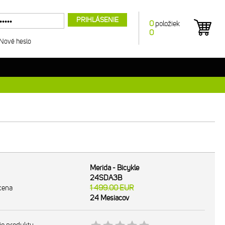
PRIHLÁSENIE
0
položiek
0
Nové heslo
Merida - Bicykle
24SDA3B
cena
1 499.00
EUR
24 Mesiacov