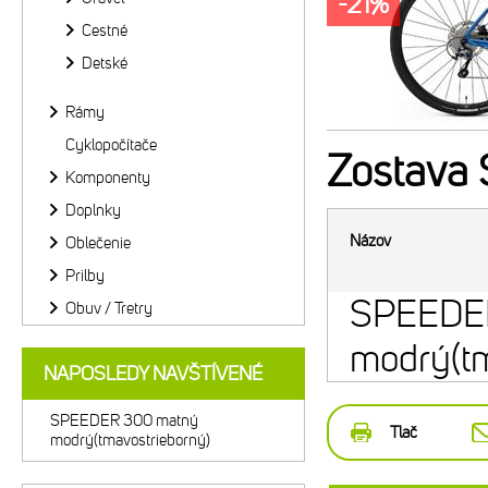
-21%
Cestné
Detské
Rámy
Cyklopočítače
Zostava
Komponenty
Doplnky
Názov
Oblečenie
Prilby
SPEEDE
Obuv / Tretry
modrý(tm
NAPOSLEDY NAVŠTÍVENÉ
SPEEDER 300 matný
Tlač
modrý(tmavostrieborný)