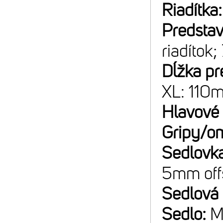
Riadítka
Predsta
riadítok;
Dĺžka pr
XL: 110
Hlavové 
Gripy/o
Sedlovk
5mm off
Sedlová
Sedlo:
M