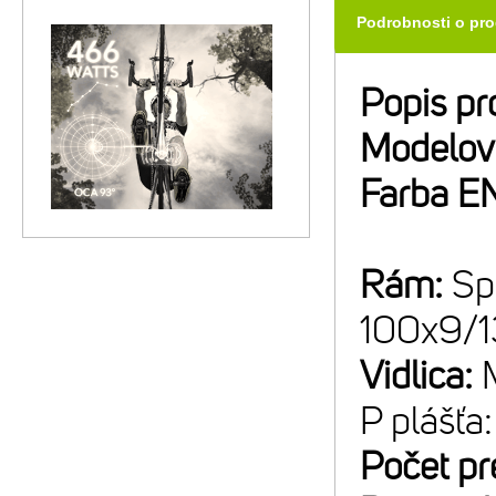
Podrobnosti o pr
Popis pr
Modelov
Farba E
Rám:
Sp
100x9/
Vidlica:
P plášť
Počet p