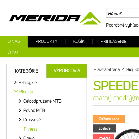
Podrobné vyhľad
O NÁS
PRODUKTY
KOŠÍK
PRIHLÁSENIE
O nás
>
Hlavná Strana
Bicykl
VÝROBCOVIA
KATEGÓRIE
SPEEDER
E-bicykle
Bicykle
matný modrý(tm
Celoodpružené MTB
Pevné MTB
Znížená cena
Crossové
Fitness
zostava
Gravel