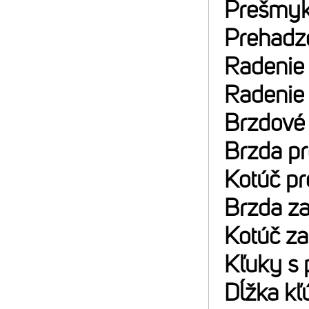
Prešmyk
Prehadz
Radenie
Radenie
Brzdové
Brzda p
Kotúč p
Brzda z
Kotúč z
Kľuky s 
Dĺžka kľ