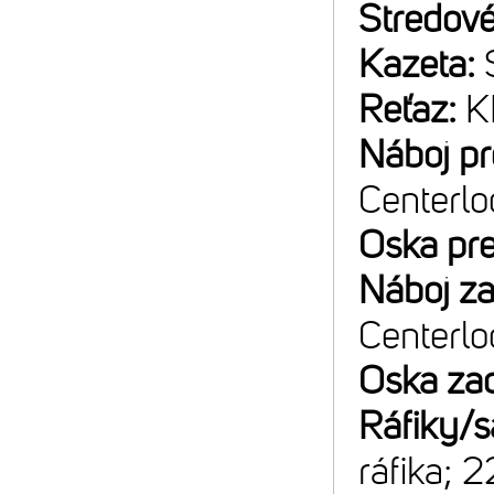
Stredové
Kazeta:
Reťaz:
K
Náboj p
Centerlo
Oska pr
Náboj z
Centerlo
Oska za
Ráfiky/s
ráfika; 