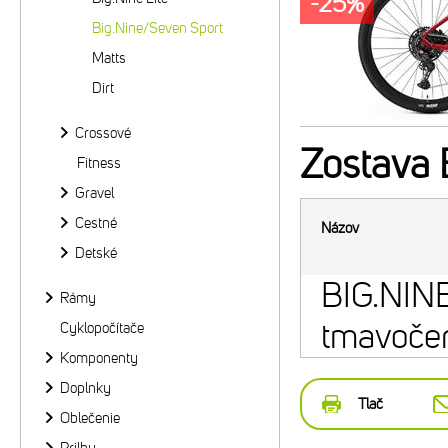
-25%
Big.Nine/Seven Sport
Matts
Dirt
Crossové
Zostava
Fitness
Gravel
Cestné
Názov
Detské
BIG.NIN
Rámy
tmavoče
Cyklopočítače
Komponenty
Doplnky
Tlač
Oblečenie