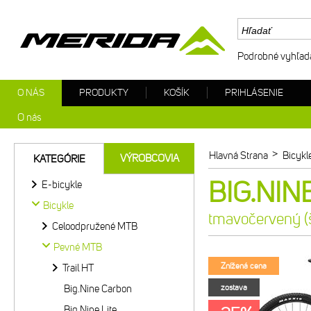
Podrobné vyhľad
O NÁS
PRODUKTY
KOŠÍK
PRIHLÁSENIE
O nás
>
Hlavná Strana
Bicykl
VÝROBCOVIA
KATEGÓRIE
BIG.NIN
E-bicykle
Bicykle
tmavočervený (
Celoodpružené MTB
Pevné MTB
Znížená cena
Trail HT
Big.Nine Carbon
zostava
Big.Nine Lite