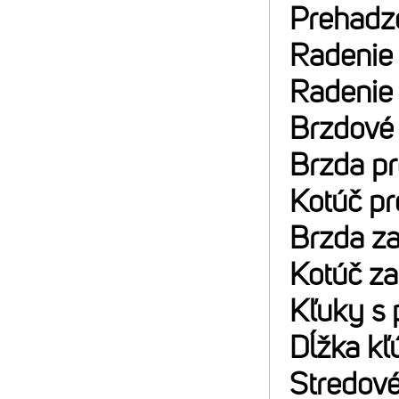
Prehadz
Radenie
Radenie
Brzdové
Brzda p
Kotúč p
Brzda z
Kotúč z
Kľuky s 
Dĺžka kľ
Stredové