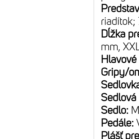
Predsta
riadítok;
Dĺžka pr
mm, XX
Hlavové 
Gripy/o
Sedlovk
Sedlová
Sedlo:
M
Pedále:
Plášť pr