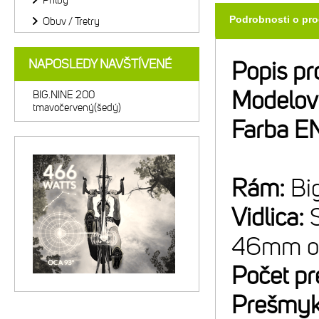
Prilby
Podrobnosti o pr
Obuv / Tretry
NAPOSLEDY NAVŠTÍVENÉ
Popis pr
Modelov
BIG.NINE 200
tmavočervený(šedý)
Farba E
Rám:
Bi
Vidlica:
46mm off
Počet p
Prešmyk