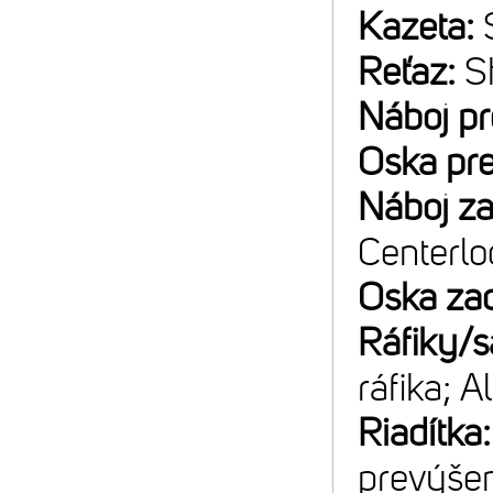
Kazeta:
Reťaz:
S
Náboj p
Oska pr
Náboj z
Centerlo
Oska za
Ráfiky/s
ráfika; A
Riadítka
prevýše