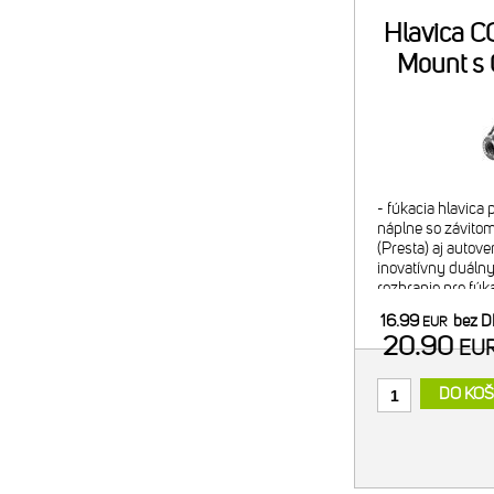
Hlavica CO
Mount s
- fúkacia hlavica
náplne so závitom
(Presta) aj autove
inovatívny duálny 
rozhranie pre fúk
pre bezpečný tran
16.99
bez 
EUR
- regulácia f
20.90
EU
DO KOŠ