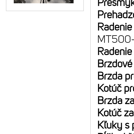
Prešmyk
Prehadz
Radenie
MT500
Radenie
Brzdové
Brzda p
Kotúč p
Brzda z
Kotúč z
Kľuky s 