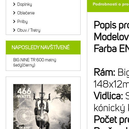
Doplnky
Podrobnosti o pr
Oblečenie
Prilby
Popis pr
Obuv / Tretry
Modelov
Farba E
NAPOSLEDY NAVŠTÍVENÉ
BIG.NINE TR 600 matný
šedý(čierny)
Rám:
Bi
148x12
Vidlica:
kónický 
Počet p