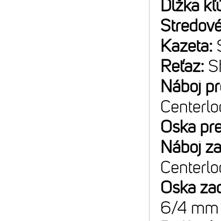
Dĺžka kľ
Stredové
Kazeta:
Reťaz:
S
Náboj p
Centerlo
Oska pr
Náboj z
Centerlo
Oska za
6/4 mm 