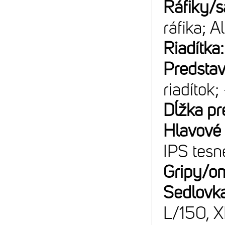
Ráfiky/s
ráfika; 
Riadítka
Predsta
riadítok;
Dĺžka pr
Hlavové 
IPS tesn
Gripy/o
Sedlovk
L/150, 