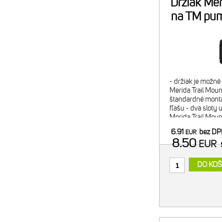
Držiak Mer
na TM pu
- držiak je možn
Merida Trail Mount
štandardné montá
fľašu - dva sloty 
Merida Trail Mou
náplň alebo 2x C
6.91
bez D
EUR
minipumpy) - pom
8.50
EUR
DO KOŠ