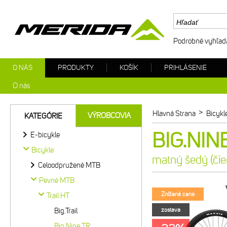
Podrobné vyhľad
O NÁS
PRODUKTY
KOŠÍK
PRIHLÁSENIE
O nás
>
Hlavná Strana
Bicykl
VÝROBCOVIA
KATEGÓRIE
BIG.NINE
E-bicykle
Bicykle
matný šedý (čie
Celoodpružené MTB
Pevné MTB
Znížená cena
Trail HT
Big.Trail
zostava
Big.Nine TR