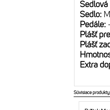
Sedlová
Sedlo:
M
Pedále:
Plášť pr
Plášť za
Hmotnos
Extra do
Súvisiace produkty