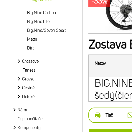
-33%
Big.Nine Carbon
Big.Nine Lite
Big.Nine/Seven Sport
Matts
Zostava
Dirt
Crossové
Názov
Fitness
Gravel
BIG.NIN
Cestné
šedý(čie
Detské
Rámy
Tlač
Cyklopočítače
Komponenty