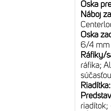
Oska pr
Náboj z
Centerlo
Oska za
6/4 mm 
Ráfiky/s
ráfika; 
súčasťou
Riadítka
Predsta
riadítok