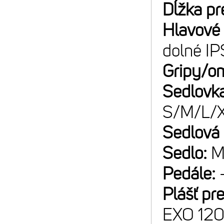
Dĺžka pr
Hlavové 
dolné IP
Gripy/o
Sedlovk
S/M/L/
Sedlová
Sedlo:
M
Pedále:
Plášť pr
EXO 120