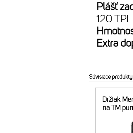
Plášť za
120 TPI
Hmotnos
Extra do
Súvisiace produkty
Držiak Mer
na TM pu