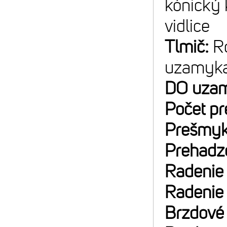
kónický 
vidlice
Tlmič:
R
uzamyka
DO uzam
Počet p
Prešmyk
Prehadz
Radenie
Radenie
Brzdové