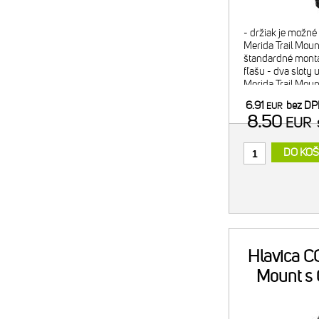
- držiak je možn
Merida Trail Mount
štandardné montá
fľašu - dva sloty 
Merida Trail Mou
náplň alebo 2x C
6.91
bez D
EUR
minipumpy) - pom
8.50
EUR
DO KOŠ
Hlavica CO
Mount s