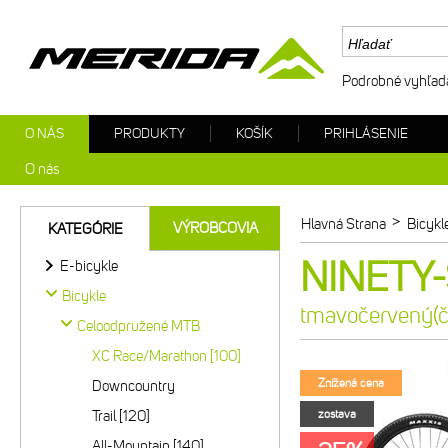
Podrobné vyhľad
O NÁS
PRODUKTY
KOŠÍK
PRIHLÁSENIE
O nás
>
Hlavná Strana
Bicykl
VÝROBCOVIA
KATEGÓRIE
NINETY-
E-bicykle
Bicykle
tmavočervený(č
Celoodpružené MTB
XC Race/Marathon [100]
Znížená cena
Downcountry
Trail [120]
zostava
All-Mountain [140]