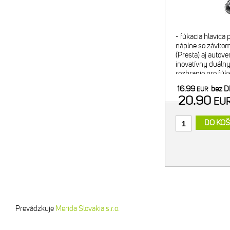
- fúkacia hlavica
náplne so závitom
(Presta) aj autove
inovatívny duálny 
rozhranie pre fúk
pre bezpečný tran
16.99
bez 
EUR
- regulácia f
20.90
EU
DO KOŠ
Prevádzkuje
Merida Slovakia s.r.o.