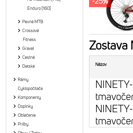
-25%
Enduro [160]
Pevné MTB
Crossové
Fitness
Zostava
Gravel
Cestné
Názov
Detské
Rámy
NINETY-
Cyklopočítače
tmavočer
Komponenty
NINETY-
Doplnky
Oblečenie
tmavočer
Prilby