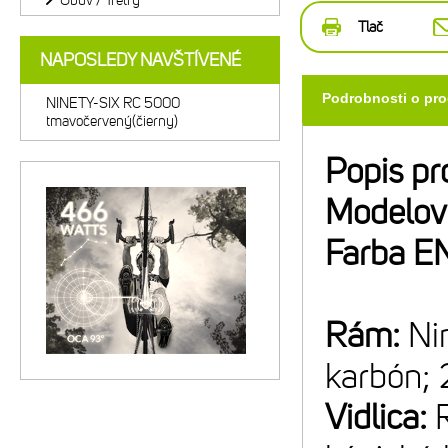
Obuv / Tretry
Tlač
NAPOSLEDY NAVŠTÍVENÉ
Podrobnosti o pr
NINETY-SIX RC 5000
tmavočervený(čierny)
Popis pr
Modelov
Farba E
Rám:
Ni
karbón;
Vidlica: