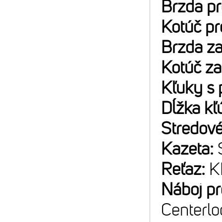
Brzda p
Kotúč p
Brzda z
Kotúč z
Kľuky s 
Dĺžka kľ
Stredové
Kazeta:
Reťaz:
K
Náboj p
Centerlo