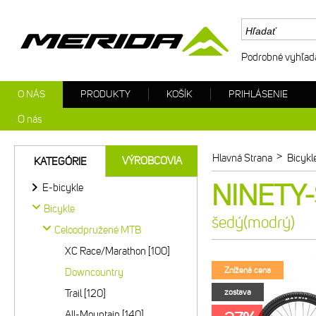
Podrobné vyhľad
O NÁS
PRODUKTY
KOŠÍK
PRIHLÁSENIE
O nás
>
Hlavná Strana
Bicykl
VÝROBCOVIA
KATEGÓRIE
NINETY-
E-bicykle
Bicykle
šedý(modrý)
Celoodpružené MTB
XC Race/Marathon [100]
Znížená cena
Downcountry
Trail [120]
zostava
All-Mountain [140]