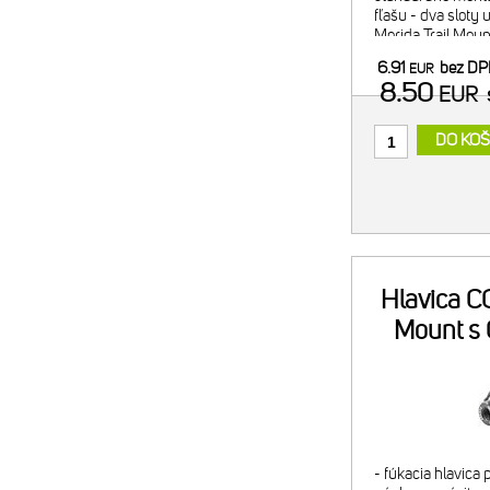
fľašu - dva sloty 
Merida Trail Mou
náplň alebo 2x C
6.91
bez D
EUR
minipumpy) - pom
8.50
EUR
DO KOŠ
Hlavica CO
Mount s
- fúkacia hlavica