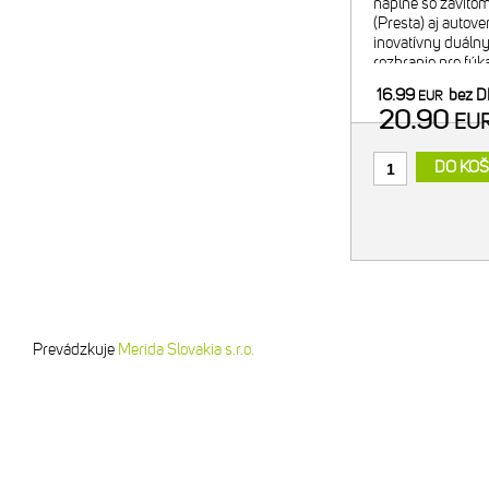
náplne so závitom
(Presta) aj autove
inovatívny duálny 
rozhranie pre fúk
pre bezpečný tran
16.99
bez 
EUR
- regulácia f
20.90
EU
DO KOŠ
Prevádzkuje
Merida Slovakia s.r.o.