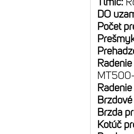
Tlmič:
R
DO uzam
Počet p
Prešmyk
Prehadz
Radenie
MT500-
Radenie
Brzdové
Brzda p
Kotúč p