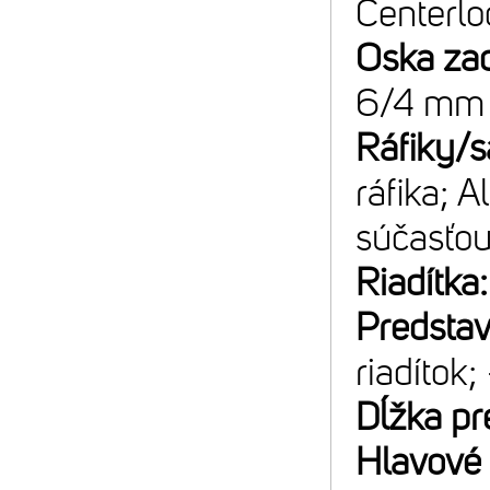
Centerlo
Oska za
6/4 mm 
Ráfiky/s
ráfika; 
súčasťou
Riadítka
Predsta
riadítok;
Dĺžka pr
Hlavové 