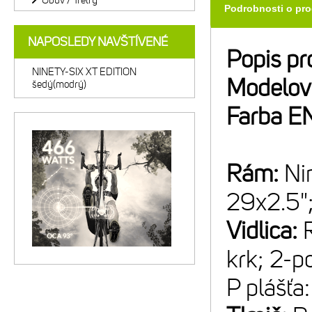
Obuv / Tretry
Podrobnosti o pr
NAPOSLEDY NAVŠTÍVENÉ
Popis pr
NINETY-SIX XT EDITION
Modelov
šedý(modrý)
Farba E
Rám:
Ni
29x2.5"
Vidlica:
krk; 2-p
P plášťa