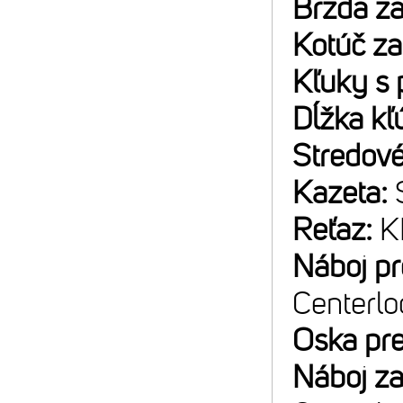
Brzda z
Kotúč z
Kľuky s 
Dĺžka kľ
Stredové
Kazeta:
Reťaz:
K
Náboj p
Centerlo
Oska pr
Náboj z