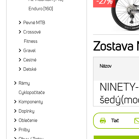
-27%
Enduro [160]
Pevné MTB
Crossové
Fitness
Zostava
Gravel
Cestné
Názov
Detské
Rámy
NINETY-
Cyklopočítače
šedý(mo
Komponenty
Doplnky
Oblečenie
Tlač
Prilby