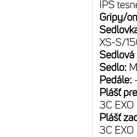
IPS tesn
Gripy/o
Sedlovk
XS-S/1
Sedlová
Sedlo:
M
Pedále:
Plášť pr
3C EXO
Plášť za
3C EXO