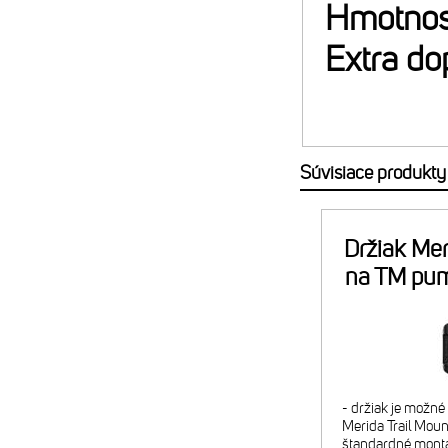
Hmotnos
Extra do
Súvisiace produkty
Držiak Mer
na TM pu
- držiak je možn
Merida Trail Mount
štandardné montá