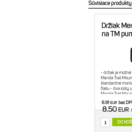
Súvisiace produkty
Držiak Mer
na TM pu
- držiak je možn
Merida Trail Mount
štandardné montá
fľašu - dva sloty 
Merida Trail Mou
náplň alebo 2x C
6.91
bez D
EUR
minipumpy) - pom
8.50
EUR
DO KOŠ