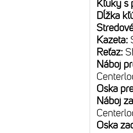
Kľuky s 
Dĺžka kľ
Stredové
Kazeta:
Reťaz:
S
Náboj p
Centerlo
Oska pr
Náboj z
Centerlo
Oska za