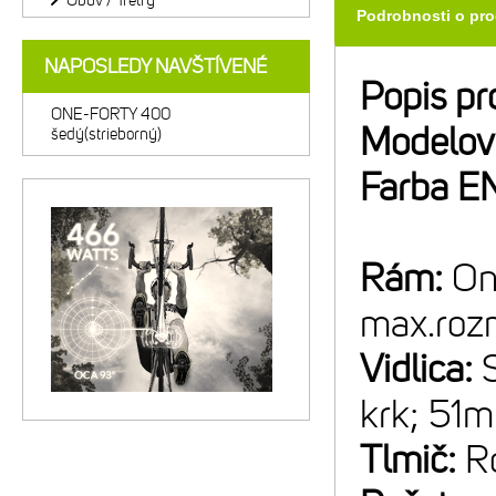
Obuv / Tretry
Podrobnosti o pr
NAPOSLEDY NAVŠTÍVENÉ
Popis pr
ONE-FORTY 400
Modelov
šedý(strieborný)
Farba E
Rám:
On
max.roz
Vidlica:
krk; 51m
Tlmič:
R