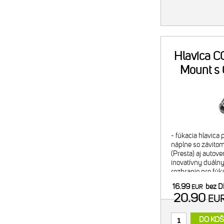
Hlavica CO
Mount s
- fúkacia hlavica
náplne so závitom
(Presta) aj autove
inovatívny duálny 
rozhranie pre fúk
pre bezpečný tran
16.99
bez 
EUR
- regulácia f
20.90
EU
DO KOŠ