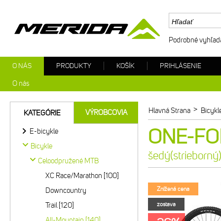
Podrobné vyhľad
O NÁS
PRODUKTY
KOŠÍK
PRIHLÁSENIE
O nás
>
Hlavná Strana
Bicykl
VÝROBCOVIA
KATEGÓRIE
ONE-FOR
E-bicykle
Bicykle
šedý(strieborný
Celoodpružené MTB
XC Race/Marathon [100]
Znížená cena
Downcountry
Trail [120]
zostava
All-Mountain [140]