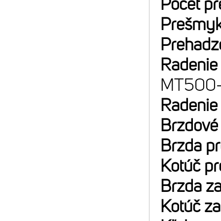
Počet p
Prešmyk
Prehadz
Radenie
MT500
Radenie
Brzdové
Brzda p
Kotúč p
Brzda z
Kotúč z