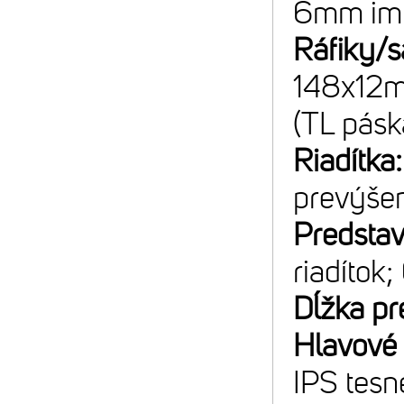
6mm im
Ráfiky/s
148x12mm
(TL pásk
Riadítka
prevýše
Predsta
riadítok;
Dĺžka pr
Hlavové 
IPS tesn