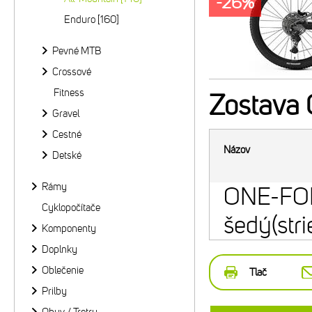
-26%
Enduro [160]
Pevné MTB
Crossové
Fitness
Zostava
Gravel
Cestné
Názov
Detské
Rámy
ONE-FO
Cyklopočítače
šedý(str
Komponenty
Doplnky
Oblečenie
Tlač
Prilby