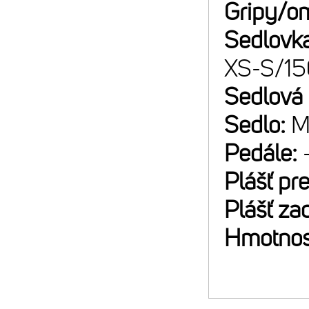
Gripy/o
Sedlovk
XS-S/1
Sedlová
Sedlo:
M
Pedále:
Plášť pr
Plášť za
Hmotnos