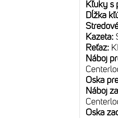
Kľuky s 
Dĺžka kľ
Stredové
Kazeta:
Reťaz:
K
Náboj p
Centerlo
Oska pr
Náboj z
Centerlo
Oska za