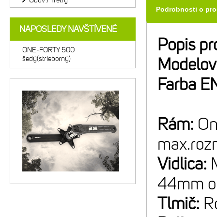
Obuv / Tretry
Podrobnosti o pr
NAPOSLEDY NAVŠTÍVENÉ
Popis pr
ONE-FORTY 500
šedý(strieborný)
Modelov
Farba E
Rám:
On
max.roz
Vidlica:
44mm off
Tlmič:
R