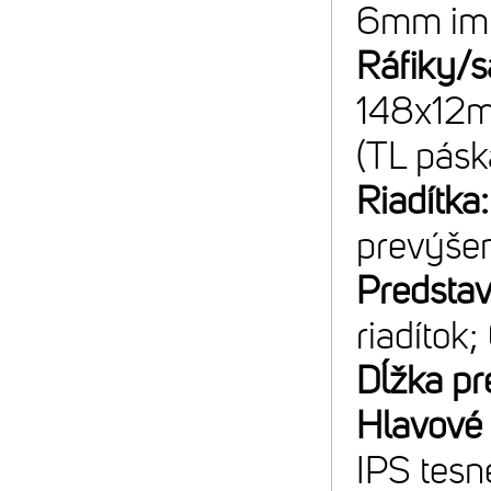
6mm im
Ráfiky/s
148x12mm
(TL pásk
Riadítka
prevýše
Predsta
riadítok;
Dĺžka pr
Hlavové 
IPS tesn