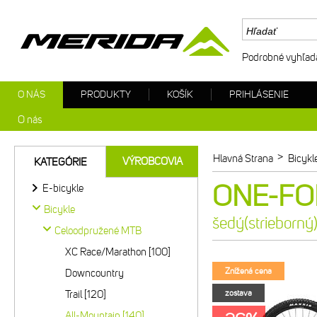
Podrobné vyhľad
O NÁS
PRODUKTY
KOŠÍK
PRIHLÁSENIE
O nás
>
Hlavná Strana
Bicykl
VÝROBCOVIA
KATEGÓRIE
ONE-FOR
E-bicykle
Bicykle
šedý(strieborný
Celoodpružené MTB
XC Race/Marathon [100]
Znížená cena
Downcountry
Trail [120]
zostava
All-Mountain [140]