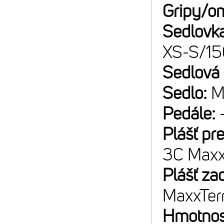
Gripy/o
Sedlovk
XS-S/1
Sedlová
Sedlo:
M
Pedále:
Plášť pr
3C Maxx
Plášť za
MaxxTer
Hmotnos