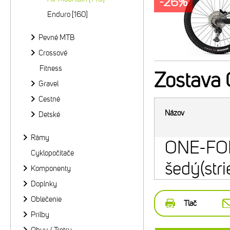
-26%
Enduro [160]
Pevné MTB
Crossové
Fitness
Zostava
Gravel
Cestné
Názov
Detské
Rámy
ONE-FO
Cyklopočítače
šedý(str
Komponenty
Doplnky
Oblečenie
Tlač
Prilby