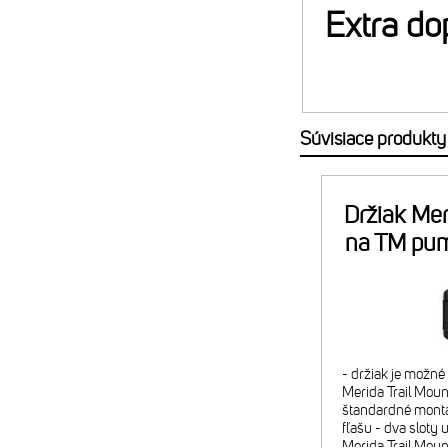
Extra do
Súvisiace produkty
Držiak Mer
na TM pu
- držiak je možn
Merida Trail Mount
štandardné montá
fľašu - dva sloty 
Merida Trail Mou