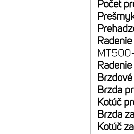
Počet p
Prešmyk
Prehadz
Radenie
MT500-
Radenie
Brzdové
Brzda p
Kotúč p
Brzda z
Kotúč z