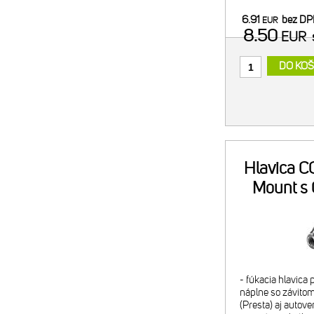
náplň alebo 2x C
6.91
bez D
EUR
minipumpy) - pom
8.50
EUR
DO KOŠ
Hlavica CO
Mount s
- fúkacia hlavica
náplne so závitom
(Presta) aj autove