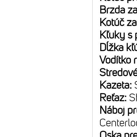
Brzda z
Kotúč z
Kľuky s 
Dĺžka kľ
Vodítko 
Stredové
Kazeta:
Reťaz:
S
Náboj p
Centerlo
Oska pr