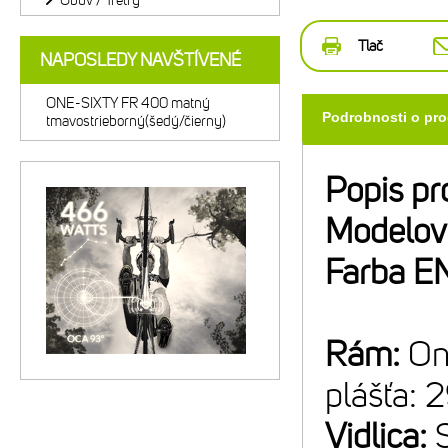
Obuv / Tretry
Tlač
NAPOSLEDY NAVŠTÍVENÉ
ONE-SIXTY FR 400 matný
Podrobnosti o pr
tmavostrieborný(šedý/čierny)
Popis pr
Modelov
Farba E
Rám:
On
plášťa:
Vidlica: