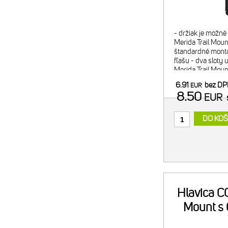
- držiak je možn
Merida Trail Mount
štandardné montá
fľašu - dva sloty 
Merida Trail Mou
náplň alebo 2x C
6.91
bez D
EUR
minipumpy) - pom
8.50
EUR
DO KOŠ
Hlavica CO
Mount s