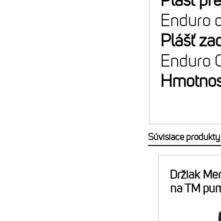
Plášť pr
Enduro 
Plášť za
Enduro 
Hmotnos
Súvisiace produkty
Držiak Mer
na TM pu