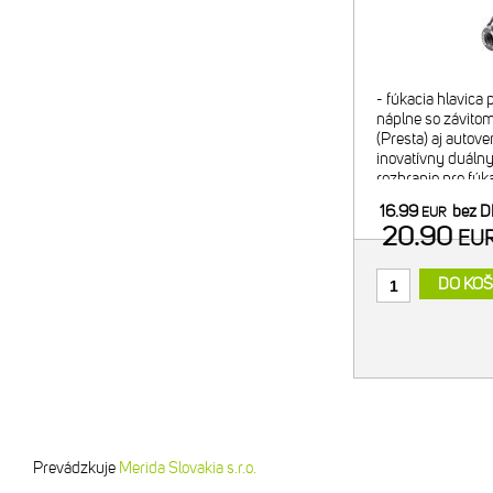
- fúkacia hlavica
náplne so závitom
(Presta) aj autove
inovatívny duálny 
rozhranie pre fúk
pre bezpečný tran
16.99
bez 
EUR
- regulácia f
20.90
EU
DO KOŠ
Prevádzkuje
Merida Slovakia s.r.o.