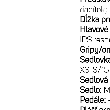
riadítok;
Dĺžka pr
Hlavové 
IPS tesn
Gripy/o
Sedlovk
XS-S/1
Sedlová
Sedlo:
M
Pedále: