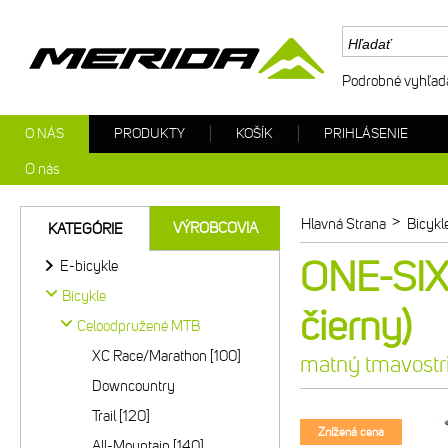
Podrobné vyhľad
O NÁS
PRODUKTY
KOŠÍK
PRIHLÁSENIE
O nás
>
Hlavná Strana
Bicykl
VÝROBCOVIA
KATEGÓRIE
ONE-SIX
E-bicykle
Bicykle
čierny)
Celoodpružené MTB
XC Race/Marathon [100]
matný tmavostr
Downcountry
Trail [120]
Znížená cena
All-Mountain [140]