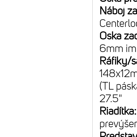
Náboj z
Centerlo
Oska za
6mm im
Ráfiky/s
148x12mm
(TL pásk
27.5"
Riadítka
prevýše
Predsta