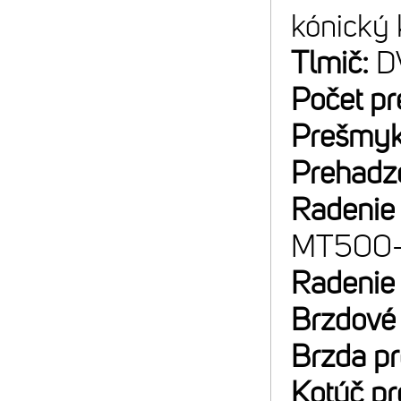
kónický 
Tlmič:
D
Počet p
Prešmyk
Prehadz
Radenie
MT500
Radenie
Brzdové
Brzda p
Kotúč p