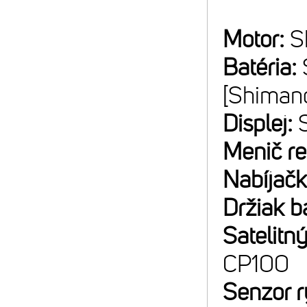
Motor:
S
Batéria:
[Shiman
Displej:
Menič r
Nabíjač
Držiak b
Satelitný
CP100
Senzor r