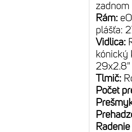
zadnom 
Rám:
eO
plášťa: 
Vidlica:
kónický 
29x2.8"
Tlmič:
R
Počet p
Prešmyk
Prehadz
Radenie