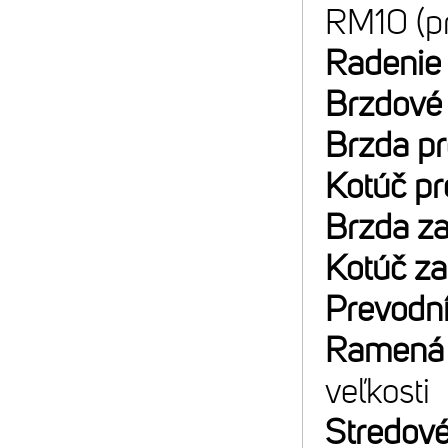
RM10 (p
Radenie
Brzdové
Brzda p
Kotúč p
Brzda z
Kotúč z
Prevodn
Ramená 
veľkosti
Stredové