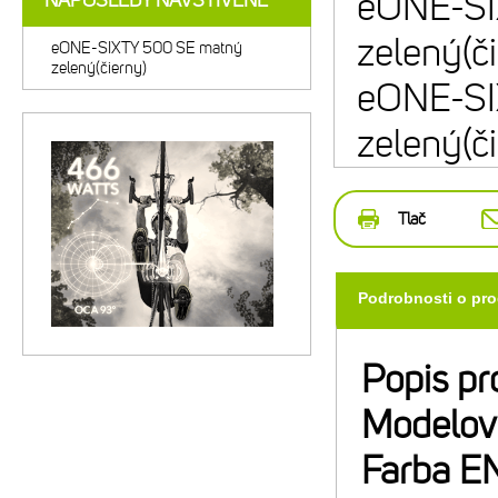
eONE-SI
NAPOSLEDY NAVŠTÍVENÉ
zelený(č
eONE-SIXTY 500 SE matný
zelený(čierny)
eONE-SI
zelený(č
Tlač
Podrobnosti o pr
Popis pr
Modelov
Farba E