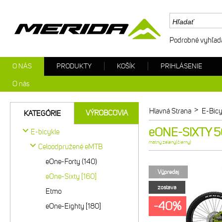
Podrobné vyhľad
O NÁS
PRODUKTY
KOŠÍK
PRIHLÁSENIE
O nás
>
Hlavná Strana
E-Bicy
VÝROBCOVIA
KATEGÓRIE
eONE-SIXTY 50
E-bicykle
matný zelený(čierny)
Celoodpružené eMTB
eOne-Forty (140)
Výpredaj
eOne-Sixty [160]
zostava
Etmo
-40%
eOne-Eighty [180]