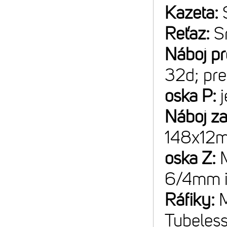
Kazeta:
Reťaz:
S
Náboj p
32d; pre
oska P:
Náboj z
148x12m
oska Z:
6/4mm 
Ráfiky:
M
Tubeless