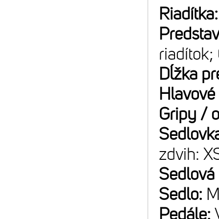
Riadítka
Predsta
riadítok
Dĺžka pr
Hlavové 
Gripy / 
Sedlovk
zdvih: 
Sedlová
Sedlo:
M
Pedále: