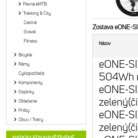
Pevné eMTB
Trekking & City
Cestné
Zostava
eONE-SIX
Gravel
Fitness
Názov
Bicykle
eONE-SI
Rámy
Cyklopočítače
504Wh m
Komponenty
eONE-SI
Doplnky
zelený(č
Oblečenie
Prilby
eONE-SI
Obuv / Tretry
zelený(č