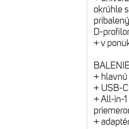
okrúhle 
pribalen
D-profi
+ v ponu
BALENIE
+ hlavnú
+ USB-C
+ All-in-
priemer
+ adaptér