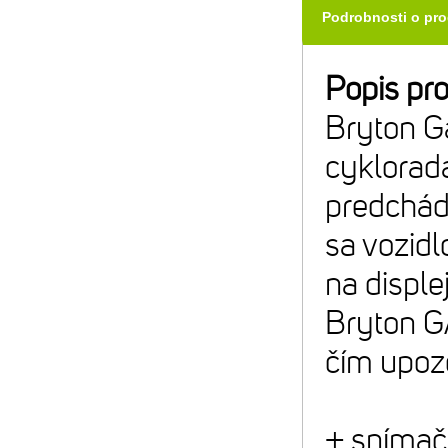
Podrobnosti o pr
Popis pr
Bryton G
cyklorad
predchádz
sa vozidl
na disple
Bryton G
čím upoz
+ snímač