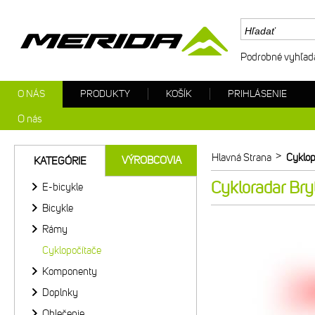
Podrobné vyhľad
O NÁS
PRODUKTY
KOŠÍK
PRIHLÁSENIE
O nás
>
Hlavná Strana
Cyklop
VÝROBCOVIA
KATEGÓRIE
Cykloradar Br
E-bicykle
Bicykle
Rámy
Cyklopočítače
Komponenty
Doplnky
Oblečenie