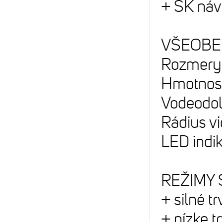
+ SK návo
VŠEOBE
Rozmery 
Hmotnosť
Vodeodol
Rádius vi
LED indik
REŽIMY
+ silné t
+ nízke t