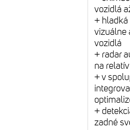
vozidlá a
+ hladká
vizuálne 
vozidlá
+ radar 
na relatí
+ v spol
integro
optimaliz
+ detekc
zadné sv