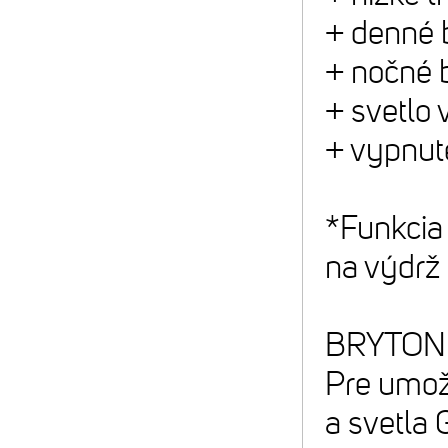
+ denné b
+ nočné b
+ svetlo 
+ vypnuté
*Funkcia
na výdrž 
BRYTON
Pre umož
a svetla