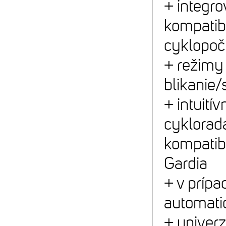
+ integr
kompatib
cyklopočí
+ režimy 
blikanie
+ intuití
cyklorad
kompatibi
Gardia
+ v prípa
automati
+ univer