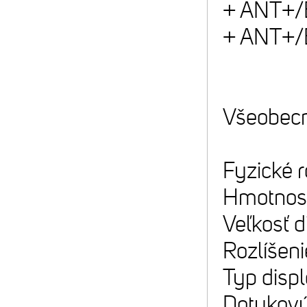
+ ANT+/B
+ ANT+/B
Všeobecn
Fyzické 
Hmotnosť
Veľkosť d
Rozlíšeni
Typ displ
Dotykový 