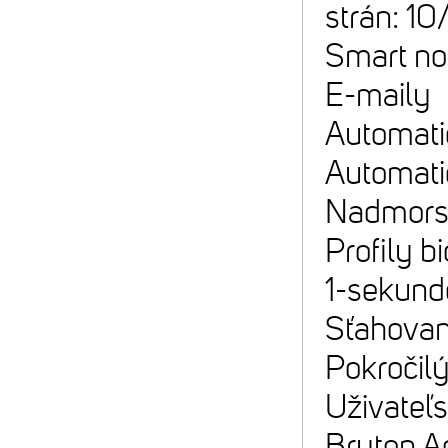
strán: 10
Smart no
E-maily
Automatic
Automati
Nadmorsk
Profily b
1-sekund
Sťahovani
Pokročilý
Uživateľs
Bryton A