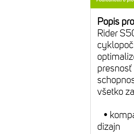
Podrobnosti o pr
Popis pr
Rider S5
cyklopoč
optimaliz
presnosť
schopnosť
všetko z
• kompak
dizajn