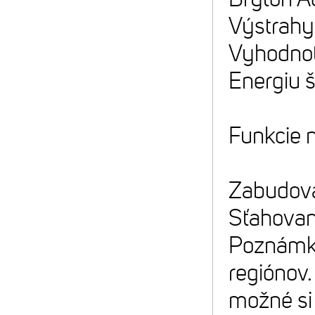
Výstrahy
Vyhodnot
Energiu š
Funkcie 
Zabudova
Sťahovan
Poznámka
regiónov.
možné si 