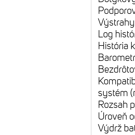
Podporov
Výstrahy
Log histó
História k
Barometr
Bezdrôto
Kompatibi
systém (n
Rozsah p
Úroveň od
Výdrž bat