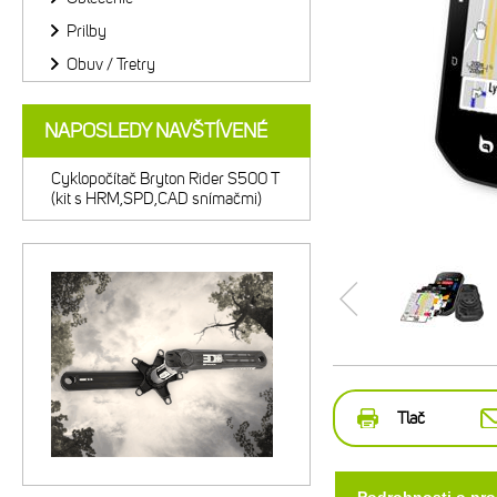
Prilby
Obuv / Tretry
NAPOSLEDY NAVŠTÍVENÉ
Cyklopočítač Bryton Rider S500 T
(kit s HRM,SPD,CAD snímačmi)
Tlač