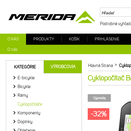
Podrobné vyhľad
O NÁS
PRODUKTY
KOŠÍK
PRIHLÁSENIE
O nás
>
Hlavná Strana
Cyklop
VÝROBCOVIA
KATEGÓRIE
Cyklopočítač B
E-bicykle
Bicykle
Rámy
Výpredaj
Cyklopočítače
-32%
Komponenty
Doplnky
Oblečenie