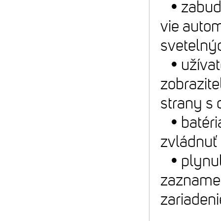
• zabudo
vie autom
svetelný
• užívat
zobrazite
strany s 
• batéri
zvládnuť
• plynul
zaznamená
zariaden