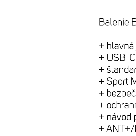
Balenie 
+ hlavná
+ USB-C
+ štandar
+ Sport M
+ bezpeč
+ ochran
+ návod p
+ ANT+/B