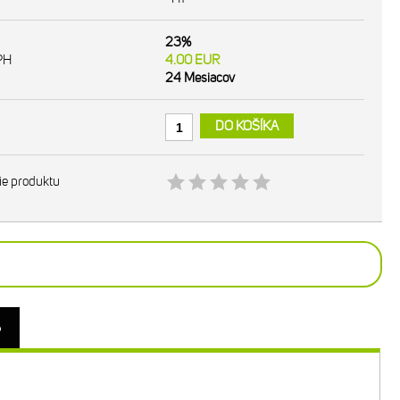
23%
PH
4.00
EUR
24 Mesiacov
DO KOŠÍKA
ie produktu
o