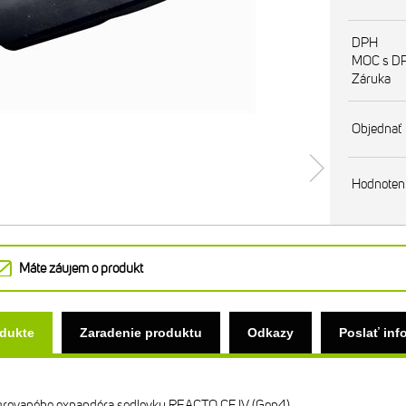
DPH
MOC s D
Záruka
Objednať
Hodnoten
Máte záujem o produkt
odukte
Zaradenie produktu
Odkazy
Poslať inf
grovaného expandéra sedlovky REACTO CF IV (Gen4)