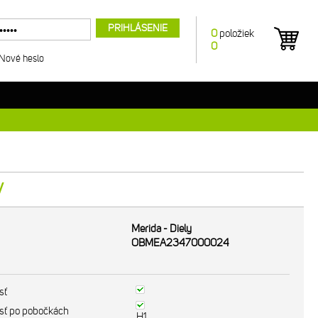
PRIHLÁSENIE
0
položiek
0
Nové heslo
V
Merida - Diely
OBMEA2347000024
sť
sť po pobočkách
H1