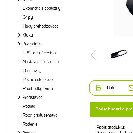
Expandre a podložky
Gripy
Háky prehadzovača
Kľuky
Prevodníky
LRS príslušenstvo
Nástavce na riadítka
Omotávky
Pevné osky kolies
Tlač
Prechodky rámu
Predstavce
Pedále
Podrobnosti o pr
Rotor príslušenstvo
Radenie
Popis produktu:
Gumená krytka inte