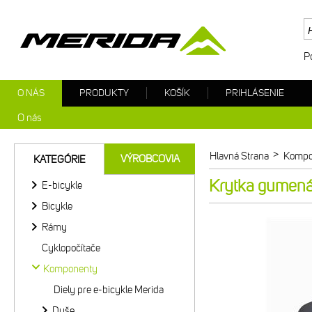
P
O NÁS
PRODUKTY
KOŠÍK
PRIHLÁSENIE
O nás
>
Hlavná Strana
Kompo
VÝROBCOVIA
KATEGÓRIE
Krytka gumená 
E-bicykle
Bicykle
Rámy
Cyklopočítače
Komponenty
Diely pre e-bicykle Merida
Duše