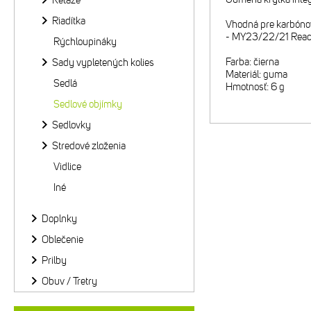
Reťaze
Riadítka
Vhodná pre karbón
- MY23/22/21 React
Rýchloupináky
Farba: čierna
Sady vypletených kolies
Materiál: guma
Sedlá
Hmotnosť: 6 g
Sedlové objímky
Sedlovky
Stredové zloženia
Vidlice
Iné
Doplnky
Oblečenie
Prilby
Obuv / Tretry