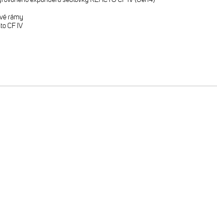
ové rámy
o CF IV