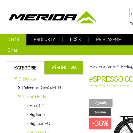
P
O NÁS
PRODUKTY
KOŠÍK
PRIHLÁSENIE
O nás
>
Hlavná Strana
E-Bicy
VÝROBCOVIA
KATEGÓRIE
eSPRESSO CC 4
E-bicykle
matný čierny(titánový/strieborný)
Celoodpružené eMTB
Pevné eMTB
Výpredaj
eFloat CC
zostava
eBig.Nine
-36%
eBig.Tour EQ
eSpresso CC