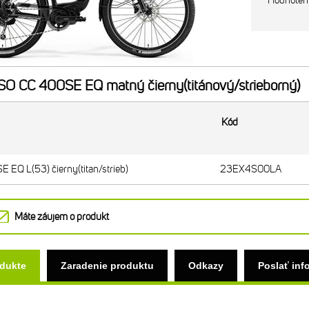
Hodnoten
 CC 400SE EQ matný čierny(titánový/strieborný)
Kód
Q L(53) čierny(titan/strieb)
23EX4S00LA
Máte záujem o produkt
odukte
Zaradenie produktu
Odkazy
Poslať inf