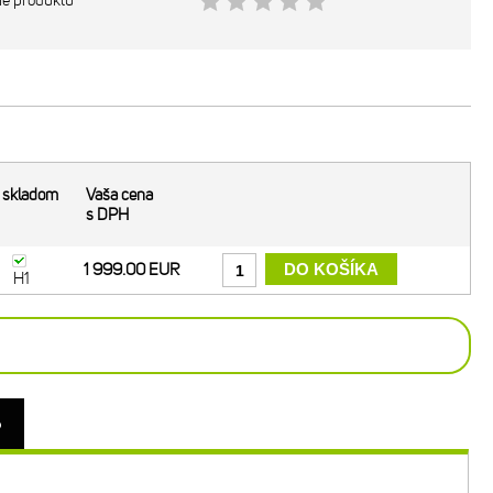
ie produktu
skladom
Vaša cena
s DPH
1 999.00 EUR
H1
o