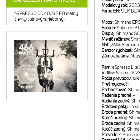
NAPOSLEDY NAVŠTÍVENÉ
Modelový rok:
2023
Farba EN:
SILK BLA
eSPRESSO CC 400SE EQ matný
čierny(titánový/strieborný)
Motor:
Shimano EP
Batéria:
Shimano B
Displej:
Shimano S
Menič režimov:
Shi
Nabíjačka:
Shimano
Senzor rýchlosti:
SM
Zámok batérie:
Abus
Rám:
eSpresso Lite
Vidlica:
Suntour NVX
Počet prevodov:
1x9
Prešmykovač:
-
Prehadzovač:
Shima
Radenie predné:
-
Radenie zadné:
Shim
Brzdové páky:
sú sú
Brzda predná:
Shima
Kotúč predný:
Shim
Brzda zadná:
Shima
Kotúč zadný:
Shima
Prevodník:
Shimano