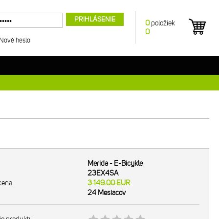
PRIHLÁSENIE
0
položiek
0
Nové heslo
Merida - E-Bicykle
23EX4SA
cena
3 149.00
EUR
24 Mesiacov