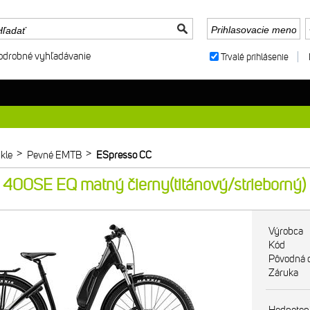
odrobné vyhľadávanie
Trvalé prihlásenie
>
>
kle
Pevné EMTB
ESpresso CC
00SE EQ matný čierny(titánový/strieborný)
Výrobca
Kód
Pôvodná 
Záruka