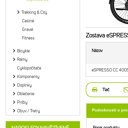
Trekking & City
Cestné
Gravel
Zostava
eSPRESSO
Fitness
Názov
Bicykle
Rámy
Cyklopočítače
eSPRESSO CC 400SE E
Komponenty
Doplnky
Tlač
Oblečenie
Prilby
Podrobnosti o pr
Obuv / Tretry
Popis produktu: