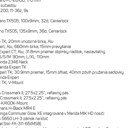
ano FC-E6100; 170 mm
e súčasťou
200; 11-36z; 9s
ano TX505; 100x9mm; 32d; Centerlock
no TX505; 135x9mm; 36d; Centerlock
 TK; 20mm vnútorná šírka; Alu
ert; Alu; 660mm šírka; 15mm prevýšenie
Expert CT; Alu; 31.8mm priemer objímky riadítok; nastaviteľný
S/S/M: 90mm, L/XL: 110mm
rida 2346 Neck
erida Expert TK
pert TK; 30.9mm priemer; 15mm offset; 40mm zdvih pruženia sedlovky
rida Expert
t TK; V-Mount
1
 Crossmark II; 27.5x2.25"; reflexný pás
Crossmark II; 27.5x2.25"; reflexný pás
L-KA100K-Mount
mans H-Black MR4 E
nga Commuter Glow XE integrované v Merida MIK HD nosiči
 5650 LH-3 zámok na kľúč
el SW-FA-311-65(MSB)