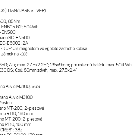
CK(TITAN/DARK SILVER)
600; 85Nm
T-EN605 G2; 504Wh
C-EN500
mano SC-EN500
 EC-E6002; 2A
-DUE10 s magnetom vo výplete zadného kolesa
 zámok na kľúč
 650; Alu; max. 27.5x2.25"; 135x9mm; pre externú batériu max. 504 Wh
30 DS; Coil; 80mm zdvih; max. 27,5x2,4"
no Alivio M3100; SGS
ano Alivio M3100
časťou
no MT-200; 2-piestová
ano RT10; 180 mm
no MT-200; 2-piestová
no RT10; 180 mm
 CRE61; 38z