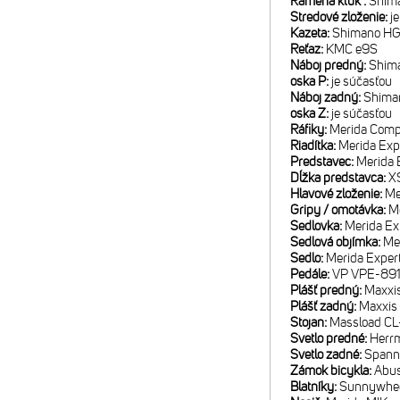
Ramená kľúk :
Shim
Stredové zloženie:
j
Kazeta:
Shimano HG
Reťaz:
KMC e9S
Náboj predný:
Shim
oska P:
je súčasťou
Náboj zadný:
Shima
oska Z:
je súčasťou
Ráfiky:
Merida Comp
Riadítka:
Merida Exp
Predstavec:
Merida 
Dĺžka predstavca:
X
Hlavové zloženie:
Me
Gripy / omotávka:
M
Sedlovka:
Merida Ex
Sedlová objímka:
Me
Sedlo:
Merida Exper
Pedále:
VP VPE-89
Plášť predný:
Maxxis
Plášť zadný:
Maxxis 
Stojan:
Massload C
Svetlo predné:
Herr
Svetlo zadné:
Spanni
Zámok bicykla:
Abus
Blatníky:
Sunnywhe