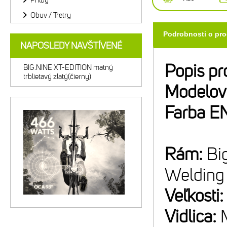
Prilby
Obuv / Tretry
Podrobnosti o pr
NAPOSLEDY NAVŠTÍVENÉ
Popis pr
BIG.NINE XT-EDITION matný
trblietavý zlatý(čierny)
Modelov
Farba E
Rám:
Bi
Welding
Veľkosti
Vidlica: