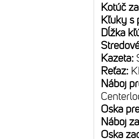
Kotúč z
Kľuky s 
Dĺžka kľ
Stredové
Kazeta:
Reťaz:
K
Náboj p
Centerlo
Oska pr
Náboj z
Oska za