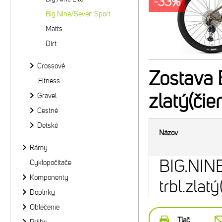
-33%
Big.Nine/Seven Sport
Matts
Dirt
Crossové
Zostava
B
Fitness
zlatý(čie
Gravel
Cestné
Detské
Názov
Rámy
BIG.NIN
Cyklopočítače
Komponenty
trbl.zlatý
Doplnky
Oblečenie
Tlač