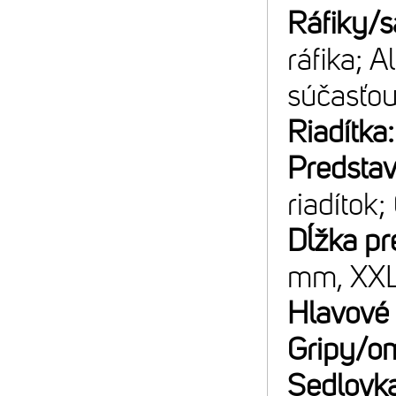
Ráfiky/s
ráfika; A
súčasťou
Riadítka
Predsta
riadítok;
Dĺžka pr
mm, XX
Hlavové 
Gripy/o
Sedlovk