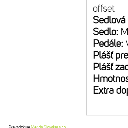
offset
Sedlová
Sedlo:
M
Pedále:
Plášť pr
Plášť za
Hmotnos
Extra do
Prevádzkuje
Merida Slovakia s.r.o.