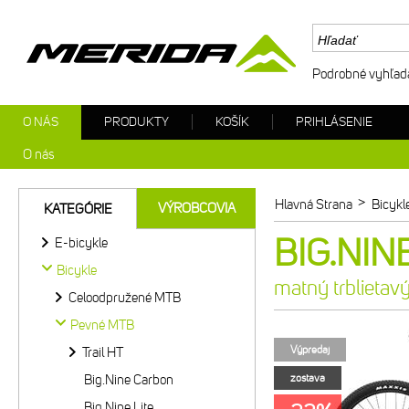
Podrobné vyhľad
O NÁS
PRODUKTY
KOŠÍK
PRIHLÁSENIE
O nás
>
Hlavná Strana
Bicykl
VÝROBCOVIA
KATEGÓRIE
BIG.NINE
E-bicykle
Bicykle
matný trblietavý
Celoodpružené MTB
Pevné MTB
Výpredaj
Trail HT
Big.Nine Carbon
zostava
Big.Nine Lite