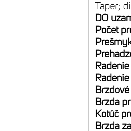
Taper; d
DO uzam
Počet p
Prešmyk
Prehadz
Radenie
Radenie
Brzdové
Brzda p
Kotúč p
Brzda z