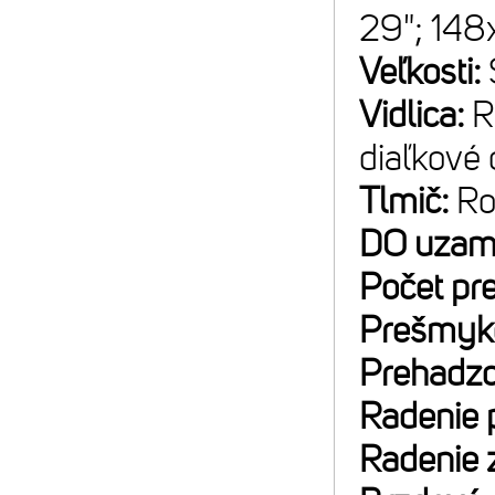
29"; 14
Veľkosti:
Vidlica:
R
diaľkové 
Tlmič:
Ro
DO uzam
Počet pr
Prešmyk
Prehadz
Radenie 
Radenie 