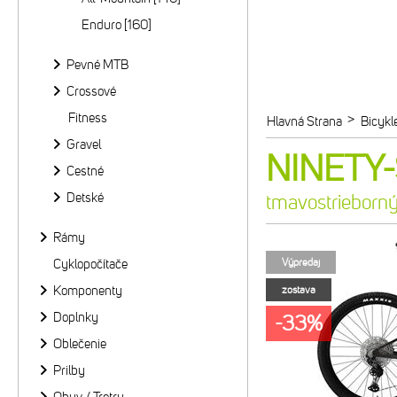
Enduro [160]
Pevné MTB
Crossové
Fitness
>
Hlavná Strana
Bicykl
Gravel
NINETY-
Cestné
Detské
tmavostrieborn
Rámy
Cyklopočítače
Výpredaj
Komponenty
zostava
Doplnky
-33%
Oblečenie
Prilby