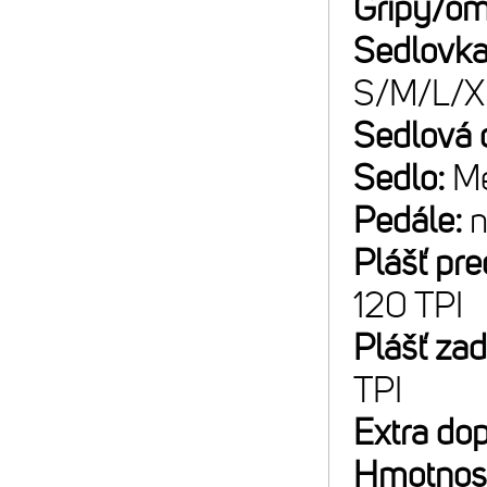
Gripy/om
Sedlovk
S/M/L/X
Sedlová 
Sedlo:
Me
Pedále:
n
Plášť pr
120 TPI
Plášť za
TPI
Extra do
Hmotnos