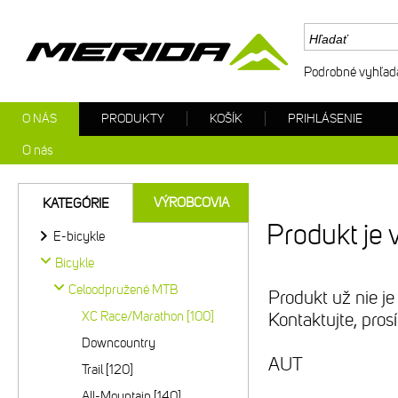
Podrobné vyhľad
O NÁS
PRODUKTY
KOŠÍK
PRIHLÁSENIE
O nás
VÝROBCOVIA
KATEGÓRIE
Produkt je 
E-bicykle
Bicykle
Celoodpružené MTB
Produkt už nie je
XC Race/Marathon [100]
Kontaktujte, pro
Downcountry
AUT
Trail [120]
All-Mountain [140]