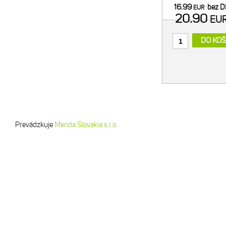
pre bezpečný tran
16.99
bez 
EUR
- regulácia f
20.90
EU
DO KOŠ
Prevádzkuje
Merida Slovakia s.r.o.