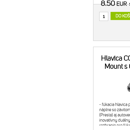
8.50
EUR
DO KOŠ
Hlavica CO
Mount s
- fúkacia hlavica
náplne so závitom
(Presta) aj autove
inovatívny duálny 
rozhranie pre fúk