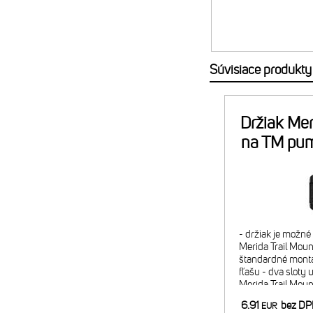
Súvisiace produkty
Držiak Mer
na TM pu
- držiak je možn
Merida Trail Mount
štandardné montá
fľašu - dva sloty 
Merida Trail Mou
náplň alebo 2x C
6.91
bez D
EUR
minipumpy) - pom