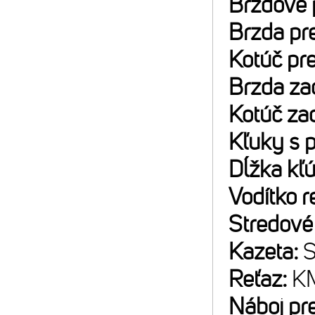
Brzdové 
Brzda pr
Kotúč pr
Brzda za
Kotúč za
Kľuky s 
Dĺžka kľ
Vodítko r
Stredové
Kazeta:
S
Reťaz:
K
Náboj pr