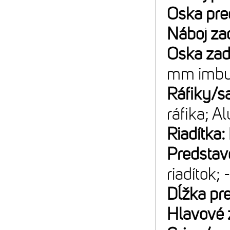
Oska pre
Náboj za
Oska za
mm imbu
Ráfiky/sa
ráfika; A
Riadítka:
Predstav
riadítok; 
Dĺžka pr
Hlavové 