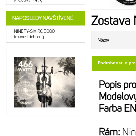
Obuv / Tretry
Zostava
NAPOSLEDY NAVŠTÍVENÉ
NINETY-SIX RC 5000
tmavostrieborný
Názov
Podrobnosti o pr
Popis pr
Modelový
Farba E
Rám:
Nin