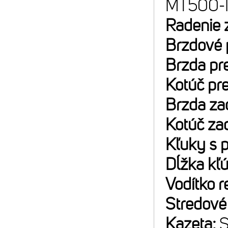
MT500-
Radenie 
Brzdové 
Brzda pr
Kotúč pr
Brzda za
Kotúč za
Kľuky s 
Dĺžka kľ
Vodítko r
Stredové
Kazeta:
S