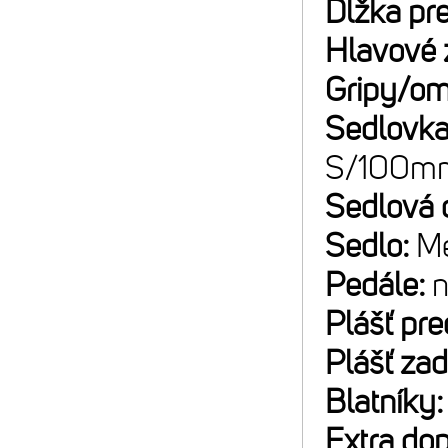
Dĺžka pr
Hlavové 
Gripy/om
Sedlovk
S/100mm
Sedlová 
Sedlo:
Me
Pedále:
n
Plášť pr
Plášť za
Blatníky
Extra do