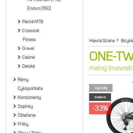
Enduro [160]
Pevné MTB
Crossové
Fitness
>
Hlavná Strana
Bicykl
Gravel
ONE-TWE
Cestné
Detské
matný tmavostr
Rámy
Cyklopočítače
Výpredaj
Komponenty
zostava
Doplnky
-33%
Oblečenie
Prilby