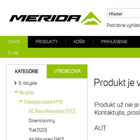
Podrobné vyhľad
O NÁS
PRODUKTY
KOŠÍK
PRIHLÁSENIE
O nás
VÝROBCOVIA
KATEGÓRIE
Produkt je 
E-bicykle
Bicykle
Celoodpružené MTB
Produkt už nie je
XC Race/Marathon [100]
Kontaktujte, pro
Downcountry
AUT
Trail [120]
All-Mountain [140]