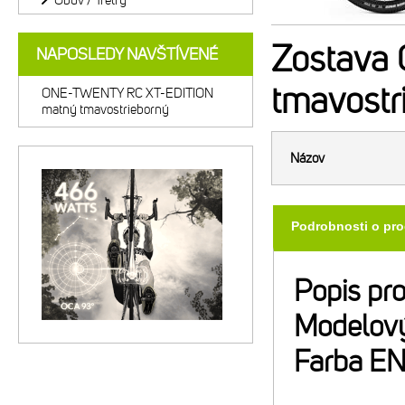
Obuv / Tretry
Zostava
NAPOSLEDY NAVŠTÍVENÉ
tmavostr
ONE-TWENTY RC XT-EDITION
matný tmavostrieborný
Názov
Podrobnosti o pr
Popis pr
Modelový
Farba E