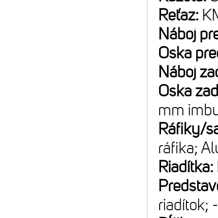
Reťaz:
K
Náboj pr
Oska pre
Náboj za
Oska za
mm imbu
Ráfiky/sa
ráfika; A
Riadítka:
Predstav
riadítok; 