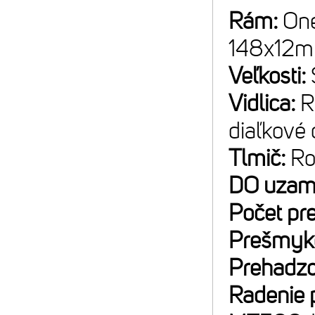
Rám:
One
148x12m
Veľkosti:
Vidlica:
R
diaľkové 
Tlmič:
Ro
DO uzam
Počet pr
Prešmyk
Prehadz
Radenie 