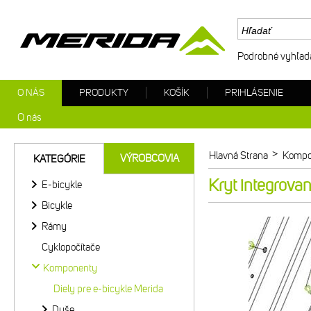
Podrobné vyhľad
O NÁS
PRODUKTY
KOŠÍK
PRIHLÁSENIE
O nás
>
Hlavná Strana
Kompo
VÝROBCOVIA
KATEGÓRIE
Kryt integrova
E-bicykle
Bicykle
Rámy
Cyklopočítače
Komponenty
Diely pre e-bicykle Merida
Duše