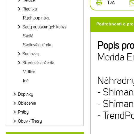
Reťaze
Tlač
Riadítka
Rýchloupináky
Podrobnosti o pr
Sady vypletených kolies
Sedlá
Popis pr
Sedlové objímky
Sedlovky
Merida E
Stredové zloženia
Vidlice
Náhradný 
Iné
- Shima
Doplnky
- Shima
Oblečenie
Prilby
- TrendP
Obuv / Tretry