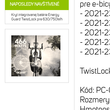
pre e-bi
NAPOSLEDY NAVŠTÍVENÉ
- 2021-2
Kryt integrovanej batérie Energy
Guard TwistLock pre 630/750Wh
- 2021-2
- 2021-2
- 2021-2
- 2021-2
TwistLock
Kód: PC
Rozmery:
Hmotnosť