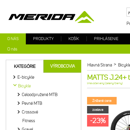
P
O NÁS
PRODUKTY
KOŠÍK
PRIHLÁSENIE
O nás
>
Hlavná Strana
Bicykl
VÝROBCOVIA
KATEGÓRIE
MATTS J.24+ t
E-bicykle
tmavočervený (zelený/čierny)
Bicykle
Celoodpružené MTB
Znížená cena
Pevné MTB
zostava
Crossové
-23%
Fitness
Gravel