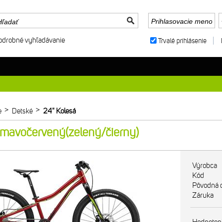
odrobné vyhľadávanie
Trvalé prihlásenie
>
>
e
Detské
24" Kolesá
mavočervený(zelený/čierny)
Výrobca
Kód
Pôvodná 
Záruka