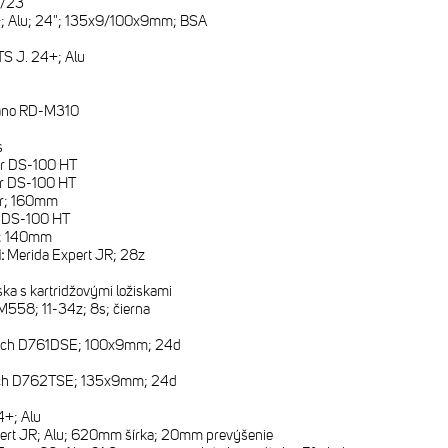
/23
; Alu; 24"; 135x9/100x9mm; BSA
S J. 24+; Alu
ano RD-M310
s
r DS-100 HT
r DS-100 HT
r; 160mm
 DS-100 HT
; 140mm
i:
Merida Expert JR; 28z
ska s kartridžovými ložiskami
558; 11-34z; 8s; čierna
4
ech D761DSE; 100x9mm; 24d
ch D762TSE; 135x9mm; 24d
4+; Alu
ert JR; Alu; 620mm šírka; 20mm prevýšenie