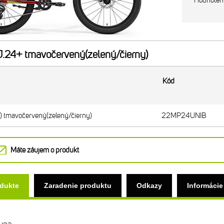
Hodnoten
24+ tmavočervený(zelený/čierny)
Kód
 tmavočervený(zelený/čierny)
22MP24UNIB
Máte záujem o produkt
odukte
Zaradenie produktu
Odkazy
Informácie