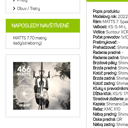
Prilby
Obuv / Tretry
Popis produktu:
Modelový rok:
2022
Rám:
MATTS 7. Spee
NAPOSLEDY NAVŠTÍVENÉ
Veľkosti:
XS-S-M-L
Vidlica:
Suntour XCR
Počet prevodov:
1x1
MATTS 7.70 matný
Prešmykovač:
-
šedý(strieborný)
Prehadzovač:
Shima
Radenie predné:
-
Radenie zadné:
Shi
Brzdové páky:
Shim
Brzda predná:
Shim
Kotúč predný:
Shim
Brzda zadná:
Shima
Kotúč zadný:
Shima
Kľuky s prevodníkm
Dĺžka kľúk:
XS/S: 1
Stredové zloženie:
j
Kazeta:
Shimano Deo
Reťaz:
KMC X10
Náboj predný:
Shim
Oska predná:
QR
Náboj zadný:
Shima