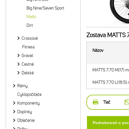
Big.Nine/Seven Sport
Matts
Dirt
Zostava
MATTS 7.
Crossové
Fitness
Názov
Gravel
Cestné
MATTS 7.70 M(17) ma
Detské
MATTS 7.70 L(18.5) 
Rámy
Cyklopočítače
Tlač
Komponenty
Doplnky
Oblečenie
Podrobnosti o pr