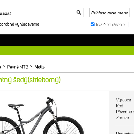
odrobné vyhľadávanie
Trvalé prihlásenie
>
>
e
Pevné MTB
Matts
tný šedý(strieborný)
Výrobca
Kód
Pôvodná 
Záruka