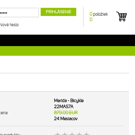
PRIHLÁSENIE
0
položiek
0
Nové heslo
Merida - Bicykle
22MAS7A
cena
879.00
EUR
24 Mesiacov