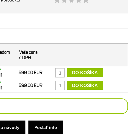
ie produktu
ladom
Vaša cena
s DPH
599.00 EUR
1
599.00 EUR
1
 a návody
Poslať info