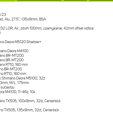
/23
d; Alu; 27.5"; 135x9mm; BSA
32 LOR; Air; zdvih 100mm; uzamykanie; 42mm offset vidlice
0
no Deore M5120 Shadow+
mano Deore M4100
ano BR-MT200
ano BR-MT200
ano RT10; 160 mm
no BR-MT200
no RT10; 160 mm
i:
Shimano Deore M5100; 32z
70mm, M/L: 175mm
e súčasťou
re M4100; 11-46z; 10s
ano TX505; 100x9mm; 32d; Centerlock
no TX505; 135x9mm; 32d; Centerlock