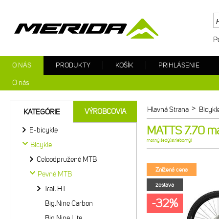
P
O NÁS
PRODUKTY
KOŠÍK
PRIHLÁSENIE
O nás
>
Hlavná Strana
Bicykl
VÝROBCOVIA
KATEGÓRIE
MATTS 7.70 ma
E-bicykle
matný šedý(strieborný)
Bicykle
Celoodpružené MTB
Znížená cena
Pevné MTB
zostava
Trail HT
-32%
Big.Nine Carbon
Big.Nine Lite