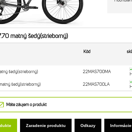
Hodnoten
70 matný šedý(strieborný)
Kód
sk
tný šedý(strieborný)
22MAS700MA
H
matný šedý(strieborný)
22MAS700LA
H
Máte záujem o produkt
odukte
Zaradenie produktu
Odkazy
Informácie