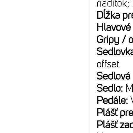
riadítok;
Dĺžka pr
Hlavové 
Gripy / 
Sedlovk
offset
Sedlová
Sedlo:
M
Pedále:
Plášť pr
Plášť za