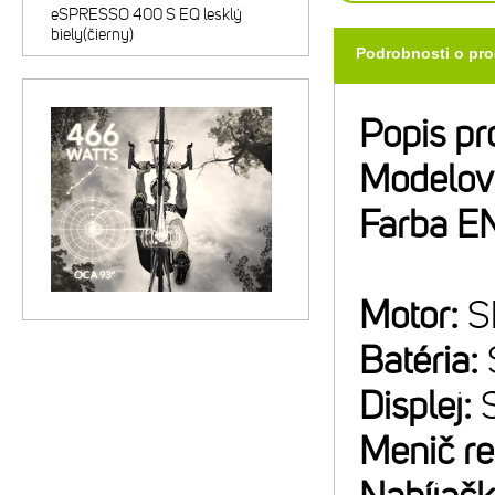
eSPRESSO 400 S EQ lesklý
biely(čierny)
Podrobnosti o pr
Popis pr
Modelov
Farba E
Motor:
S
Batéria:
Displej:
Menič r