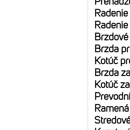
Prehadz
Radenie
Radenie
Brzdové
Brzda p
Kotúč p
Brzda z
Kotúč z
Prevodn
Ramená 
Stredové