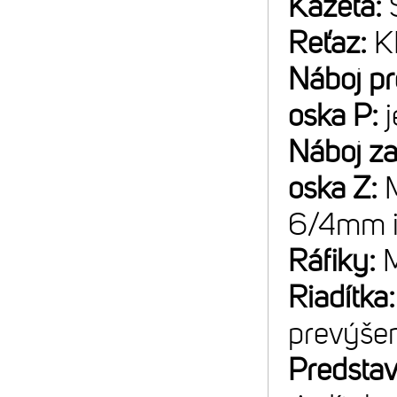
Kazeta:
Reťaz:
K
Náboj p
oska P:
Náboj z
oska Z:
6/4mm 
Ráfiky:
M
Riadítka
prevýše
Predsta