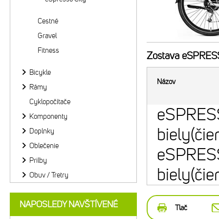
Cestné
Gravel
Fitness
Zostava
eSPRESSO
Bicykle
Názov
Rámy
Cyklopočítače
eSPRESS
Komponenty
biely(čie
Doplnky
Oblečenie
eSPRESS
Prilby
biely(čie
Obuv / Tretry
NAPOSLEDY NAVŠTÍVENÉ
Tlač