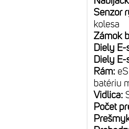
Nabíjač
Senzor r
kolesa
Zámok b
Diely E
Diely E
Rám:
eS
batériu
Vidlica:
Počet p
Prešmyk