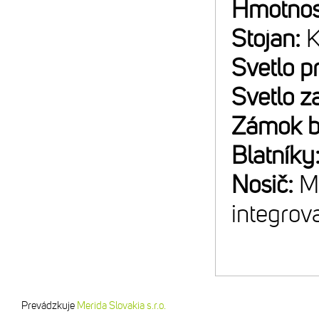
Hmotnos
Stojan:
K
Svetlo p
Svetlo z
Zámok b
Blatníky
Nosič:
M
integro
Prevádzkuje
Merida Slovakia s.r.o.