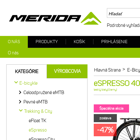
Podrobné vyhľad
O NÁS
PRODUKTY
KOŠÍK
PRIHLÁSENIE
O nás
>
Hlavná Strana
E-Bicy
VÝROBCOVIA
KATEGÓRIE
eSPRESSO 400 
E-bicykle
lesklý biely(čierny)
Celoodpružené eMTB
Pevné eMTB
Špeciálna akcia
Trekking & City
zostava
eFloat TK
-47%
eSpresso
eSpresso City