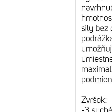
navrhnut
hmotnost
sily bez
podrážka
umožňuje
umiestn
maximali
podmien
Zvršok:
-3 suché