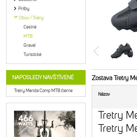
Prilby
Obuv / Tretry
Cestné
MTB
Gravel
Turistické
NAPOSLEDY NAVŠTÍVENÉ
Zostava
Tretry M
Tretry Merida Comp MTB čierne
Názov
Tretry M
Tretry M