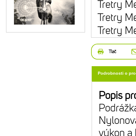
Tretry M
Tretry M
Tretry M
Tlač
Podrobnosti o pr
Popis pr
Podrážk
Nylonov
výkon a 