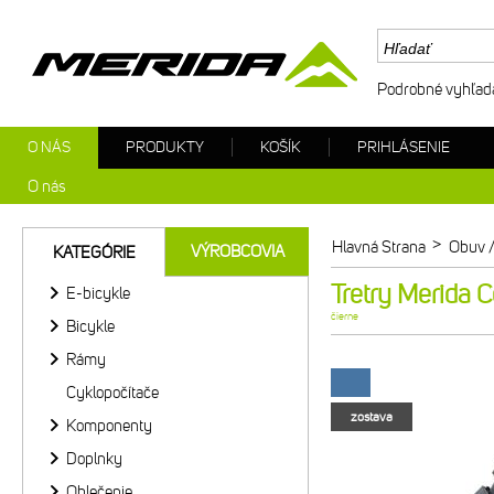
Podrobné vyhľad
O NÁS
PRODUKTY
KOŠÍK
PRIHLÁSENIE
O nás
>
Hlavná Strana
Obuv /
VÝROBCOVIA
KATEGÓRIE
Tretry Merida 
E-bicykle
čierne
Bicykle
Rámy
Cyklopočítače
zostava
Komponenty
Doplnky
Oblečenie