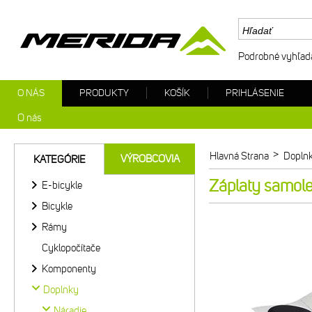
Podrobné vyhľad
O NÁS
PRODUKTY
KOŠÍK
PRIHLÁSENIE
O nás
>
Hlavná Strana
Dopln
VÝROBCOVIA
KATEGÓRIE
Záplaty samole
E-bicykle
Bicykle
Rámy
Cyklopočítače
Komponenty
Doplnky
Náradie