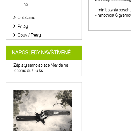
Iné
- minibalenie obsahu
- hmotnosť 6 gramo
Oblečenie
Prilby
Obuv / Tretry
NAPOSLEDY NAVŠTÍVENÉ
Záplaty samolepiace Merida na
lepenie duší 6 ks