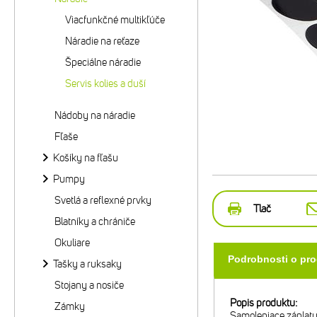
Viacfunkčné multikľúče
Náradie na reťaze
Špeciálne náradie
Servis kolies a duší
Nádoby na náradie
Fľaše
Košíky na fľašu
Pumpy
Svetlá a reflexné prvky
Tlač
Blatníky a chrániče
Okuliare
Podrobnosti o pr
Tašky a ruksaky
Stojany a nosiče
Popis produktu:
Zámky
Samolepiace záplaty