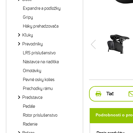
Expandre a podložky
Gripy
Háky prehadzovača
Kľuky
Prevodníky
LRS príslušenstvo
Nástavce na riadítka
Omotávky
Pevné osky kolies
Prechodky rámu
Tlač
Predstavce
Pedále
Rotor príslušenstvo
Podrobnosti o pr
Radenie