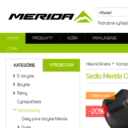
Podrobné vyhľad
O NÁS
PRODUKTY
KOŠÍK
PRIHLÁSENIE
O nás
>
Hlavná Strana
Kompo
VÝROBCOVIA
KATEGÓRIE
Sedlo Merida C
E-bicykle
Bicykle
Rámy
Znížená cena
Cyklopočítače
-20%
Komponenty
Diely pre e-bicykle Merida
Duše