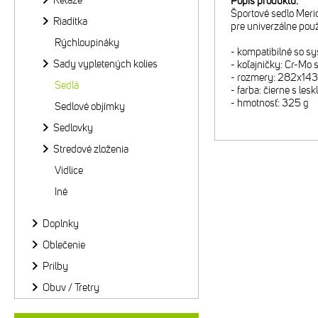
Reťaze
Popis produktu:
Športové sedlo Mer
Riadítka
pre univerzálne použ
Rýchloupináky
- kompatibilné so
Sady vypletených kolies
- koľajničky: Cr-Mo
- rozmery: 282x14
Sedlá
- farba: čierne s lesk
- hmotnosť: 325 g
Sedlové objímky
Sedlovky
Stredové zloženia
Vidlice
Iné
Doplnky
Oblečenie
Prilby
Obuv / Tretry