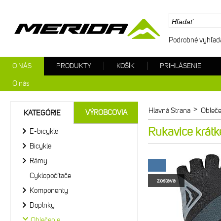
Podrobné vyhľad
O NÁS
PRODUKTY
KOŠÍK
PRIHLÁSENIE
O nás
>
Hlavná Strana
Obleče
VÝROBCOVIA
KATEGÓRIE
Rukavice krátk
E-bicykle
Bicykle
Rámy
Cyklopočítače
zostava
Komponenty
Doplnky
Oblečenie