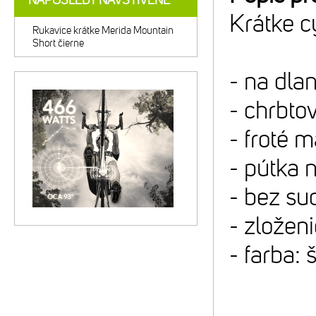
NAPOSLEDY NAVŠTÍVENÉ
Krátke c
Rukavice krátke Merida Mountain
Short čierne
- na dla
- chrbto
- froté m
- pútka 
- bez su
- zložen
- farba: