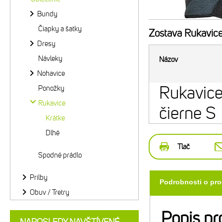
Bundy
Čiapky a šatky
Zostava
Rukavice 
Dresy
Návleky
Názov
Nohavice
Rukavice
Ponožky
Rukavice
čierne S
Krátke
Dlhé
Tlač
Spodné prádlo
Prilby
Podrobnosti o pr
Obuv / Tretry
Popis pr