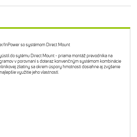
er/InPower so systémom Direct Mount
vyústil do sytému Direct Mount - priama montáž prevodníka na
 40 gramov v porovnaní s doteraz konvenčným systémom kombinácie
iníkovej zliatiny sa okrem úspory hmotnosti dosiahne aj zvýšenie
jlepšie využitie jeho vlastností.