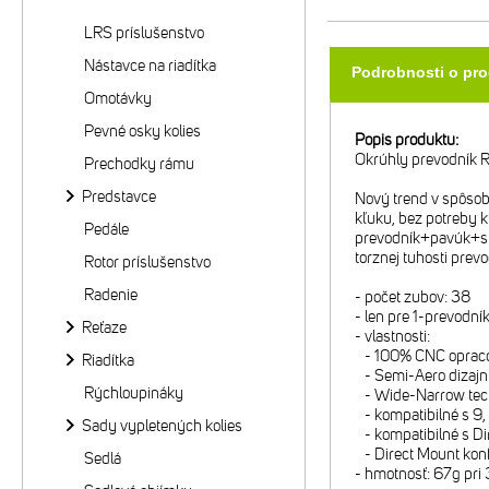
LRS príslušenstvo
Nástavce na riadítka
Podrobnosti o pr
Omotávky
Pevné osky kolies
Popis produktu:
Okrúhly prevodník 
Prechodky rámu
Predstavce
Nový trend v spôsob
kľuku, bez potreby 
Pedále
prevodník+pavúk+skr
torznej tuhosti prev
Rotor príslušenstvo
Radenie
- počet zubov: 38
- len pre 1-prevodn
Reťaze
- vlastnosti:
- 100% CNC opracova
Riadítka
- Semi-Aero dizajn:
Rýchloupináky
- Wide-Narrow techn
- kompatibilné s 9,
Sady vypletených kolies
- kompatibilné s D
- Direct Mount konf
Sedlá
- hmotnosť: 67g pri 