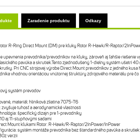
odukte
Zaradenie produktu
Odkazy
Rotor R-Ring Direct Mount (DM) pre kľuky Rotor R-Hawk/R-Raptor/2InPow
e upevnenia prevodníka/prevodníkov na kľuky, zároveň aj ľahšie riešenie 
klasického pavúka a skrutiek.Tento zjednodušený 1-dielny systém ušetrí
utky. Pri CNC strojovej výrobe Direct Mount prevodníkov z jedného kusa hl
odníka vhodnou orientáciou vnútornej štruktúry zdrojového materiálu pre čo na
íkový systém prevodov
né, materiál: hliníková zliatina 7075-T6
 zvyšuje tuhosť a aerodynamické vlastnosti
ológia: špecifický dizajn pre 1-prevodníky
 10 aj 11-stupňovými sadami
irect Mount kľukami Rotor: R-Hawk/R-Raptor/2InPower/InPower
igurácia: systém montáže prevodníka bez štandardného pavúka a skrutiek
30z verzii