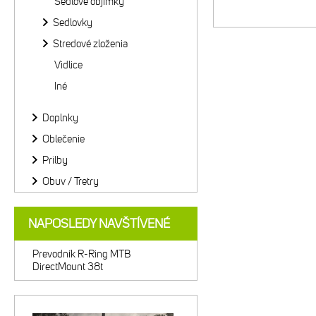
Sedlové objímky
Sedlovky
Stredové zloženia
Vidlice
Iné
Doplnky
Oblečenie
Prilby
Obuv / Tretry
NAPOSLEDY NAVŠTÍVENÉ
Prevodník R-Ring MTB
DirectMount 38t