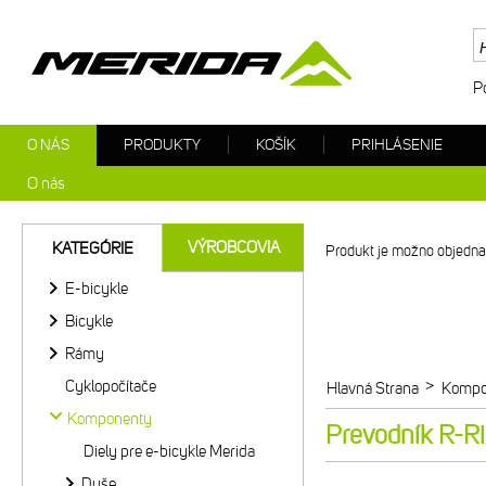
P
O NÁS
PRODUKTY
KOŠÍK
PRIHLÁSENIE
O nás
VÝROBCOVIA
KATEGÓRIE
Produkt je možno objednat
E-bicykle
Bicykle
Rámy
Cyklopočítače
>
Hlavná Strana
Kompo
Komponenty
Prevodník R-R
Diely pre e-bicykle Merida
Duše