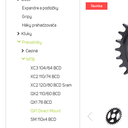
Novinka
Expandre a podložky
Gripy
Háky prehadzovača
Kľuky
Prevodníky
Cestné
MTB
XC3 104/64 BCD
XC2 110/74 BCD
XC2 120/80 BCD Sram
QX2 110/60 BCD
QX1 76 BCD
QX1 Direct Mount
SM 110x4 BCD