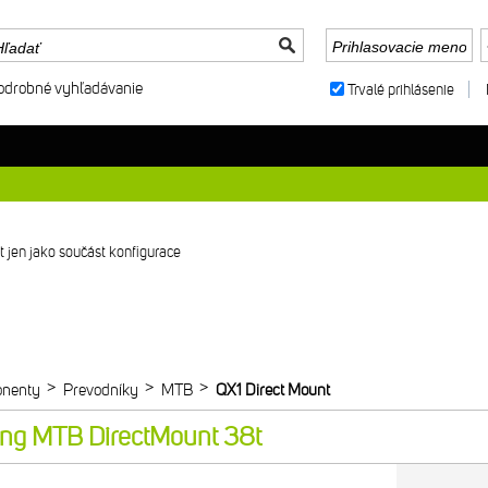
odrobné vyhľadávanie
Trvalé prihlásenie
 jen jako součást konfigurace
>
>
>
nenty
Prevodníky
MTB
QX1 Direct Mount
ing MTB DirectMount 38t