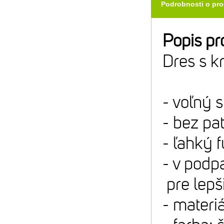
Podrobnosti o pr
Popis pr
Dres s k
- voľný s
- bez pa
- ľahký 
- v podp
pre lepš
- materi