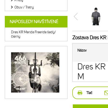
Prilby
Obuv / Tretry
NAPOSLEDY NAVŠTÍVENÉ
Dres KR Merida Freeride šedý/
čierny
Zostava
Dres KR M
Názov
Dres KR 
M
Tlač