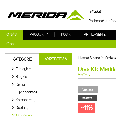
Podrobné vyhľad
O NÁS
PRODUKTY
KOŠÍK
PRIHLÁSENIE
O nás
>
Hlavná Strana
Obleče
VÝROBCOVIA
KATEGÓRIE
Dres KR Merida
E-bicykle
šedý/čierny
Bicykle
Rámy
Výpredaj
Cyklopočítače
zostava
Komponenty
-41%
Doplnky
Oblečenie