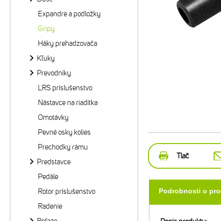
Expandre a podložky
Gripy
Háky prehadzovača
Kľuky
Prevodníky
LRS príslušenstvo
Nástavce na riadítka
Omotávky
Pevné osky kolies
Prechodky rámu
Tlač
Predstavce
Pedále
Rotor príslušenstvo
Podrobnosti o pr
Radenie