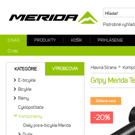
Podrobné vyhľad
O NÁS
PRODUKTY
KOŠÍK
PRIHLÁSENIE
O nás
>
Hlavná Strana
Kompo
VÝROBCOVIA
KATEGÓRIE
Gripy Merida T
E-bicykle
Bicykle
Rámy
Znížená cena
Cyklopočítače
-20%
Komponenty
Diely pre e-bicykle Merida
Duše