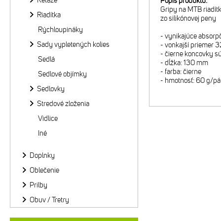
Reťaze
Popis produktu:
Gripy na MTB riadít
Riadítka
zo silikónovej peny
Rýchloupináky
- vynikajúce absorpč
Sady vypletených kolies
- vonkajší priemer
- čierne koncovky s
Sedlá
- dĺžka: 130 mm
- farba: čierne
Sedlové objímky
- hmotnosť: 60 g/pá
Sedlovky
Stredové zloženia
Vidlice
Iné
Doplnky
Oblečenie
Prilby
Obuv / Tretry